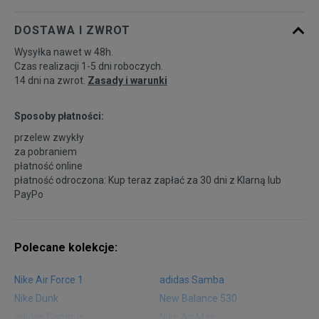
DOSTAWA I ZWROT
41
26,5 cm
Powiadom o dostępności
Wysyłka nawet w 48h.
Czas realizacji 1-5 dni roboczych.
14 dni na zwrot.
Zasady i warunki
Sposoby płatności:
przelew zwykły
za pobraniem
płatność online
płatność odroczona: Kup teraz zapłać za 30 dni z
Klarną
lub
PayPo
Polecane kolekcje:
Nike Air Force 1
adidas Samba
Nike Dunk
New Balance 530
adidas Campus
Nike Air Max