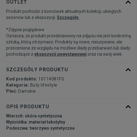
OUTLET
Produkt pochodzi z końcówek aktualnych kolekcji, ubiegłych
36
22,5 cm
Powiadom o dostępności
sezonów lub z ekspozycji.
Szczegóły.
*Zdjęcie poglądowe
36,5
23 cm
Powiadom o dostępności
Oznacza, że produkt przedstawiony na zdjęciu nie jest konkretną
sztuką, którą otrzymasz. Produkty są nowe, nieużywane, ale
przecenione ze względu na możliwe ślady przebarwień lub ślady
37,5
23,5 cm
Powiadom o dostępności
pochodzące z
ekspozycji powystawowej
oraz na swój wiek.
38
24 cm
Powiadom o dostępności
SZCZEGÓŁY PRODUKTU
Kod produktu:
10114081FG
38,5
24,5 cm
Powiadom o dostępności
Kategoria:
Buty lifestyle
Płeć:
Damskie
39
25 cm
Powiadom o dostępności
OPIS PRODUKTU
Wierzch: skóra syntetyczna
39,5
25,5 cm
Powiadom o dostępności
Wyściółka: materiał tekstylny
Podeszwa: tworzywo syntetyczne
40
26 cm
Powiadom o dostępności