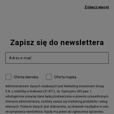
adidas Gazelle
adidas Superstar
Zobacz więcej
Nike Blazer
adidas Forum
Nike Air Max 90
adidas Ozweego
Nike Vapormax
New Balance 574
Vans Old Skool
Nike Air Max 97
Air Jordan 1
New Balance 327
Zapisz się do newslettera
adidas Handball Spezial
Birkenstock Arizona
Nike Air Max 270
New Balance CT302
adidas Ozelia
Nike Air Max 95
Nike Huarache
Reebok Classic
Converse Chuck 70
New Balance 480
Oferta damska
Oferta męska
Nike Air More Uptempo
adidas Stan Smith
Puma Mayze
Reebok Club C
Administratorem danych osobowych jest Marketing Investment Group
S.A. z siedzibą w Krakowie (31-871), os. Dywizjonu 303 paw. 1,
New Balance 2002
adidas NMD
udostępnione powyżej dane będą przetwarzane w prawnie uzasadnionym
Converse Run Star Hike
Nike Air Max Pulse
interesie administratora, za który uważa się marketing produktów i usług
adidas Nizza
New Balance 997
własnych. Podanie danych jest dobrowolne, aczkolwiek niezbędne w celu
adidas ZX
Nike Waffle One
otrzymywania newslettera. Każdy ma prawo do zgłoszenia sprzeciwu