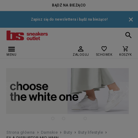
BĄDŹ NA BIEŻĄCO
×
Zapisz się do newslettera i bądź na bieżąco!
MENU
ZALOGUJ
SCHOWEK
KOSZYK
›
›
›
›
Strona główna
Damskie
Buty
Buty lifestyle
FILA DISRUPTOR MID WMN