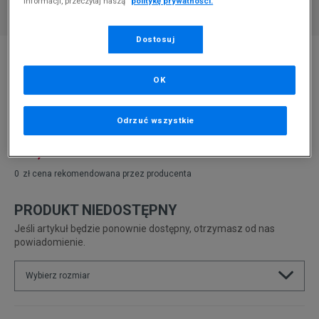
informacji, przeczytaj naszą
politykę prywatności.
Dostosuj
* Zdjęcie poglądowe
FILA DISRUPTOR MID WMN
OK
Produkt pochodzi z końcówek aktualnych kolekcji, ubiegłych
sezonów lub z ekspozycji.
Szczegóły.
Odrzuć wszystkie
179,99
zł
0
zł
cena rekomendowana przez producenta
PRODUKT NIEDOSTĘPNY
Jeśli artykuł będzie ponownie dostępny, otrzymasz od nas
powiadomienie.
Wybierz rozmiar
Rozmiary EU
Rozmiary US