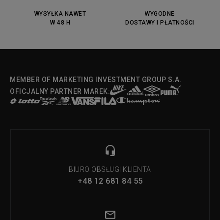
DC Anvil
Converse Chuck Taylot All Star
OX
WYSYŁKA NAWET
WYGODNE
W 48 H
DOSTAWY I PŁATNOŚCI
Fila Strada Low
MEMBER OF MARKETING INVESTMENT GROUP S.A.
OFICJALNY PARTNER MAREK:
BIURO OBSŁUGI KLIENTA
+48 12 681 84 55