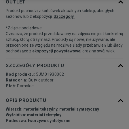
OUTLET
Produkt pochodzi z końcówek aktualnych kolekcji, ubiegłych
36
22,5 cm
Powiadom o dostępności
sezonów lub z ekspozycji.
Szczegóły.
*Zdjęcie poglądowe
36,5
23 cm
Powiadom o dostępności
Oznacza, że produkt przedstawiony na zdjęciu nie jest konkretną
sztuką, którą otrzymasz. Produkty są nowe, nieużywane, ale
przecenione ze względu na możliwe ślady przebarwień lub ślady
37,5
23,5 cm
Powiadom o dostępności
pochodzące z
ekspozycji powystawowej
oraz na swój wiek.
38
24 cm
Powiadom o dostępności
SZCZEGÓŁY PRODUKTU
Kod produktu:
5JM01930002
38,5
24,5 cm
Powiadom o dostępności
Kategoria:
Buty outdoor
Płeć:
Damskie
39
25 cm
Powiadom o dostępności
OPIS PRODUKTU
Wierzch: materiał tekstylny, materiał syntetyczny
39,5
25,5 cm
Powiadom o dostępności
Wyściółka: materiał tekstylny
Podeszwa: tworzywo syntetyczne
40
26 cm
Powiadom o dostępności