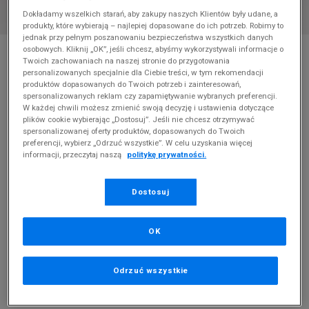
Dokładamy wszelkich starań, aby zakupy naszych Klientów były udane, a
produkty, które wybierają – najlepiej dopasowane do ich potrzeb. Robimy to
jednak przy pełnym poszanowaniu bezpieczeństwa wszystkich danych
* Zdjęcie poglądowe
osobowych. Kliknij „OK”, jeśli chcesz, abyśmy wykorzystywali informacje o
Twoich zachowaniach na naszej stronie do przygotowania
FILA GRAND TIER MID
personalizowanych specjalnie dla Ciebie treści, w tym rekomendacji
produktów dopasowanych do Twoich potrzeb i zainteresowań,
spersonalizowanych reklam czy zapamiętywanie wybranych preferencji.
Produkt pochodzi z końcówek aktualnych kolekcji, ubiegłych
W każdej chwili możesz zmienić swoją decyzję i ustawienia dotyczące
sezonów lub z ekspozycji.
Szczegóły.
plików cookie wybierając „Dostosuj”. Jeśli nie chcesz otrzymywać
spersonalizowanej oferty produktów, dopasowanych do Twoich
preferencji, wybierz „Odrzuć wszystkie”. W celu uzyskania więcej
129,99
zł
informacji, przeczytaj naszą
politykę prywatności.
0
zł
cena rekomendowana przez producenta
Dostosuj
PRODUKT NIEDOSTĘPNY
Jeśli artykuł będzie ponownie dostępny, otrzymasz od nas
OK
powiadomienie.
Wybierz rozmiar
Odrzuć wszystkie
Rozmiary EU
Rozmiary US