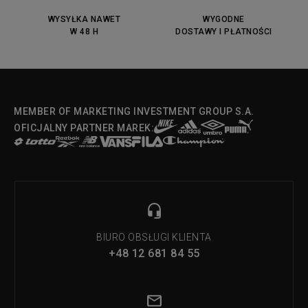
DC Anvil
Converse Chuck Taylot All Star
OX
WYSYŁKA NAWET
WYGODNE
W 48 H
DOSTAWY I PŁATNOŚCI
Fila Strada Low
MEMBER OF MARKETING INVESTMENT GROUP S.A.
OFICJALNY PARTNER MAREK:
BIURO OBSŁUGI KLIENTA
+48 12 681 84 55