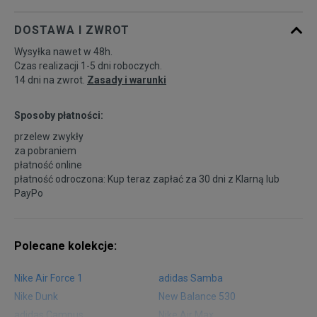
DOSTAWA I ZWROT
41
26,5 cm
Powiadom o dostępności
Wysyłka nawet w 48h.
Czas realizacji 1-5 dni roboczych.
14 dni na zwrot.
Zasady i warunki
Sposoby płatności:
przelew zwykły
za pobraniem
płatność online
płatność odroczona: Kup teraz zapłać za 30 dni z
Klarną
lub
PayPo
Polecane kolekcje:
Nike Air Force 1
adidas Samba
Nike Dunk
New Balance 530
adidas Campus
Nike Air Max