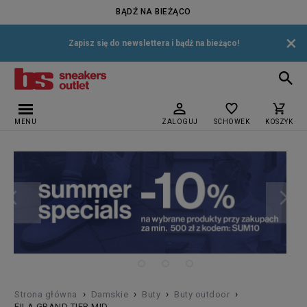
BĄDŹ NA BIEŻĄCO
×
Zapisz się do newslettera i bądź na bieżąco!
MENU
ZALOGUJ
SCHOWEK
KOSZYK
›
›
›
›
Strona główna
Damskie
Buty
Buty outdoor
FILA GRAND TIER MID