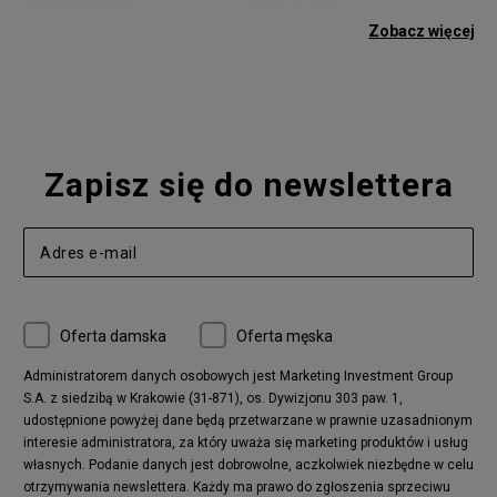
adidas Gazelle
adidas Superstar
Zobacz więcej
Nike Blazer
adidas Forum
Nike Air Max 90
adidas Ozweego
Nike Vapormax
New Balance 574
Vans Old Skool
Nike Air Max 97
Air Jordan 1
New Balance 327
Zapisz się do newslettera
adidas Handball Spezial
Birkenstock Arizona
Nike Air Max 270
New Balance CT302
adidas Ozelia
Nike Air Max 95
Nike Huarache
Reebok Classic
Converse Chuck 70
New Balance 480
Oferta damska
Oferta męska
Nike Air More Uptempo
adidas Stan Smith
Puma Mayze
Reebok Club C
Administratorem danych osobowych jest Marketing Investment Group
S.A. z siedzibą w Krakowie (31-871), os. Dywizjonu 303 paw. 1,
New Balance 2002
adidas NMD
udostępnione powyżej dane będą przetwarzane w prawnie uzasadnionym
Converse Run Star Hike
Nike Air Max Pulse
interesie administratora, za który uważa się marketing produktów i usług
adidas Nizza
New Balance 997
własnych. Podanie danych jest dobrowolne, aczkolwiek niezbędne w celu
adidas ZX
Nike Waffle One
otrzymywania newslettera. Każdy ma prawo do zgłoszenia sprzeciwu