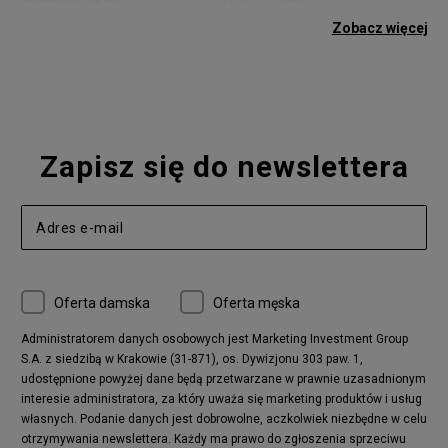
adidas Gazelle
adidas Superstar
Zobacz więcej
Nike Blazer
adidas Forum
Nike Air Max 90
adidas Ozweego
Nike Vapormax
New Balance 574
Vans Old Skool
Nike Air Max 97
Air Jordan 1
New Balance 327
Zapisz się do newslettera
adidas Handball Spezial
Birkenstock Arizona
Nike Air Max 270
New Balance CT302
adidas Ozelia
Nike Air Max 95
Nike Huarache
Reebok Classic
Converse Chuck 70
New Balance 480
Oferta damska
Oferta męska
Nike Air More Uptempo
adidas Stan Smith
Puma Mayze
Reebok Club C
Administratorem danych osobowych jest Marketing Investment Group
S.A. z siedzibą w Krakowie (31-871), os. Dywizjonu 303 paw. 1,
New Balance 2002
adidas NMD
udostępnione powyżej dane będą przetwarzane w prawnie uzasadnionym
Converse Run Star Hike
Nike Air Max Pulse
interesie administratora, za który uważa się marketing produktów i usług
adidas Nizza
New Balance 997
własnych. Podanie danych jest dobrowolne, aczkolwiek niezbędne w celu
adidas ZX
Nike Waffle One
otrzymywania newslettera. Każdy ma prawo do zgłoszenia sprzeciwu