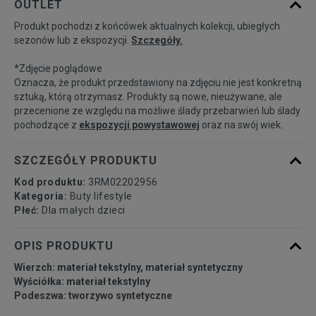
OUTLET
Produkt pochodzi z końcówek aktualnych kolekcji, ubiegłych
28
17 cm
Powiadom o dostępności
sezonów lub z ekspozycji.
Szczegóły.
*Zdjęcie poglądowe
29,5
18 cm
Powiadom o dostępności
Oznacza, że produkt przedstawiony na zdjęciu nie jest konkretną
sztuką, którą otrzymasz. Produkty są nowe, nieużywane, ale
przecenione ze względu na możliwe ślady przebarwień lub ślady
30
18,5 cm
Powiadom o dostępności
pochodzące z
ekspozycji powystawowej
oraz na swój wiek.
31
19 cm
Powiadom o dostępności
SZCZEGÓŁY PRODUKTU
Kod produktu:
3RM02202956
32
20 cm
Powiadom o dostępności
Kategoria:
Buty lifestyle
Płeć:
Dla małych dzieci
33
20,5 cm
Powiadom o dostępności
OPIS PRODUKTU
Wierzch: materiał tekstylny, materiał syntetyczny
34
21 cm
Powiadom o dostępności
Wyściółka: materiał tekstylny
Podeszwa: tworzywo syntetyczne
35
21,5 cm
Powiadom o dostępności