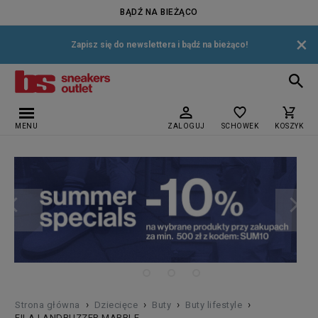
BĄDŹ NA BIEŻĄCO
×
Zapisz się do newslettera i bądź na bieżąco!
MENU
ZALOGUJ
SCHOWEK
KOSZYK
›
›
›
›
Strona główna
Dziecięce
Buty
Buty lifestyle
FILA LANDBUZZER MARBLE