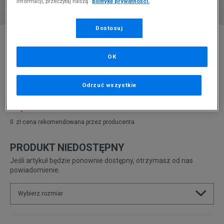
informacji, przeczytaj naszą
politykę prywatności.
Dostosuj
* Zdjęcie poglądowe
FILA LANDBUZZER MARBLE
OK
Produkt pochodzi z końcówek aktualnych kolekcji, ubiegłych
sezonów lub z ekspozycji.
Szczegóły.
Odrzuć wszystkie
99,99
zł
0
zł
cena rekomendowana przez producenta
PRODUKT NIEDOSTĘPNY
Jeśli artykuł będzie ponownie dostępny, otrzymasz od nas
powiadomienie.
Wybierz rozmiar
Rozmiary EU
Rozmiary US