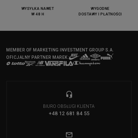
DC Anvil
Converse Chuck Taylot All Star
OX
WYSYŁKA NAWET
WYGODNE
W 48 H
DOSTAWY I PŁATNOŚCI
Fila Strada Low
MEMBER OF MARKETING INVESTMENT GROUP S.A.
OFICJALNY PARTNER MAREK:
BIURO OBSŁUGI KLIENTA
+48 12 681 84 55