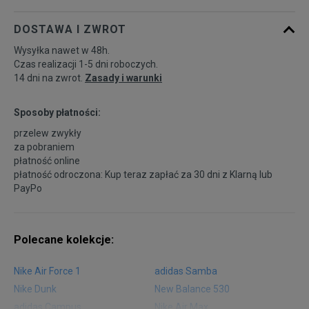
DOSTAWA I ZWROT
Wysyłka nawet w 48h.
Czas realizacji 1-5 dni roboczych.
14 dni na zwrot.
Zasady i warunki
Sposoby płatności:
przelew zwykły
za pobraniem
płatność online
płatność odroczona: Kup teraz zapłać za 30 dni z
Klarną
lub
PayPo
Polecane kolekcje:
Nike Air Force 1
adidas Samba
Nike Dunk
New Balance 530
adidas Campus
Nike Air Max