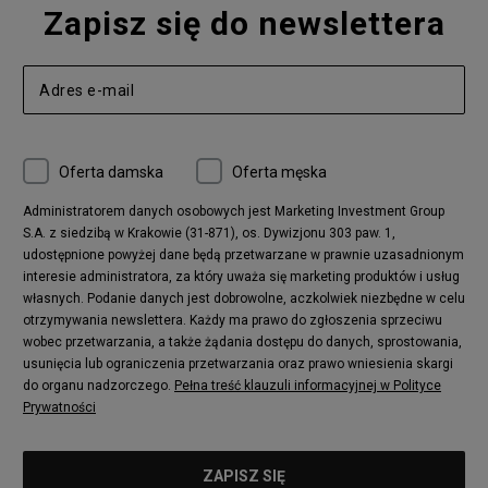
warunkami pogodowymi. Odkryj wszystkie fasony z kolekcji
Zapisz się do newslettera
zaprojektowana z myślą o zmiennych warunkach
The Forester cenionej marki
Helly Hansen
, które czekają na
pogodowych, co sprawia, że trapery są idealnym wyborem na
BS sneakers outlet!
zimowe wędrówki, spacery po mieście czy citybreaki. Dzięki
solidnym żłobieniom w podeszwie świetnie radzą sobie z
nierównym podłożem, zapewniając stabilność na każdym
kroku. Trakcja, jaką oferują buty Helly Hansen The Forester,
sprawia, że użytkownicy mogą czuć się pewnie, nawet w
trudniejszym terenie.
Oferta damska
Oferta męska
Administratorem danych osobowych jest Marketing Investment Group
S.A. z siedzibą w Krakowie (31-871), os. Dywizjonu 303 paw. 1,
udostępnione powyżej dane będą przetwarzane w prawnie uzasadnionym
interesie administratora, za który uważa się marketing produktów i usług
własnych. Podanie danych jest dobrowolne, aczkolwiek niezbędne w celu
otrzymywania newslettera. Każdy ma prawo do zgłoszenia sprzeciwu
wobec przetwarzania, a także żądania dostępu do danych, sprostowania,
usunięcia lub ograniczenia przetwarzania oraz prawo wniesienia skargi
do organu nadzorczego.
Pełna treść klauzuli informacyjnej w Polityce
Prywatności