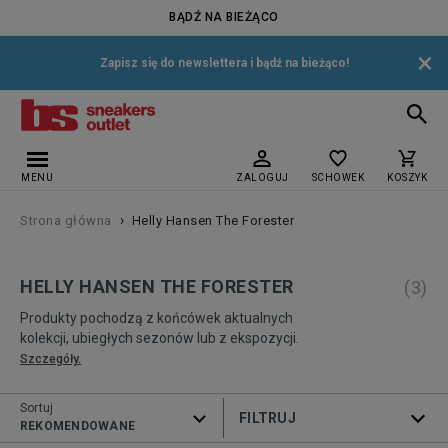
BĄDŹ NA BIEŻĄCO
×
Zapisz się do newslettera i bądź na bieżąco!
MENU
ZALOGUJ
SCHOWEK
KOSZYK
›
Strona główna
Helly Hansen The Forester
HELLY HANSEN THE FORESTER
(
3
)
Produkty pochodzą z końcówek aktualnych
kolekcji, ubiegłych sezonów lub z ekspozycji.
Szczegóły.
Sortuj
ROZWIŃ FILTRY
REKOMENDOWANE