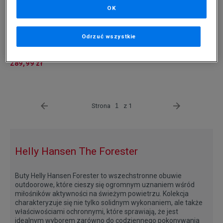
OK
Odrzuć wszystkie
HELLY HANSEN THE FORESTER
289,99 zł
Strona
z 1
Helly Hansen The Forester
Buty Helly Hansen Forester to wszechstronne obuwie
outdoorowe, które cieszy się ogromnym uznaniem wśród
miłośników aktywności na świeżym powietrzu. Kolekcja
charakteryzuje się nie tylko solidnym wykonaniem, ale także
właściwościami ochronnymi, które sprawiają, że jest
idealnym wyborem zarówno do codziennego pokonywania