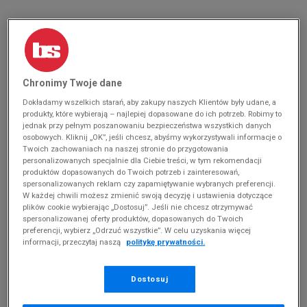
Chronimy Twoje dane
Dokładamy wszelkich starań, aby zakupy naszych Klientów były udane, a
produkty, które wybierają – najlepiej dopasowane do ich potrzeb. Robimy to
jednak przy pełnym poszanowaniu bezpieczeństwa wszystkich danych
osobowych. Kliknij „OK”, jeśli chcesz, abyśmy wykorzystywali informacje o
Twoich zachowaniach na naszej stronie do przygotowania
personalizowanych specjalnie dla Ciebie treści, w tym rekomendacji
produktów dopasowanych do Twoich potrzeb i zainteresowań,
spersonalizowanych reklam czy zapamiętywanie wybranych preferencji.
HELLY HANSEN THE FORESTER
HELLY HANSEN THE FORESTER
W każdej chwili możesz zmienić swoją decyzję i ustawienia dotyczące
299,99 zł
309,99 zł
plików cookie wybierając „Dostosuj”. Jeśli nie chcesz otrzymywać
spersonalizowanej oferty produktów, dopasowanych do Twoich
preferencji, wybierz „Odrzuć wszystkie”. W celu uzyskania więcej
informacji, przeczytaj naszą
politykę prywatności.
Dostosuj