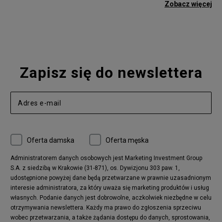
adidas Gazelle
adidas Superstar
Zobacz więcej
Nike Blazer
adidas Forum
Nike Air Max 90
adidas Ozweego
Nike Vapormax
New Balance 574
Vans Old Skool
Nike Air Max 97
Air Jordan 1
New Balance 327
Zapisz się do newslettera
adidas Handball Spezial
Birkenstock Arizona
Nike Air Max 270
New Balance CT302
adidas Ozelia
Nike Air Max 95
Nike Huarache
Reebok Classic
Converse Chuck 70
New Balance 480
Oferta damska
Oferta męska
Nike Air More Uptempo
adidas Stan Smith
Puma Mayze
Reebok Club C
Administratorem danych osobowych jest Marketing Investment Group
S.A. z siedzibą w Krakowie (31-871), os. Dywizjonu 303 paw. 1,
New Balance 2002
adidas NMD
udostępnione powyżej dane będą przetwarzane w prawnie uzasadnionym
Converse Run Star Hike
Nike Air Max Pulse
interesie administratora, za który uważa się marketing produktów i usług
adidas Nizza
New Balance 997
własnych. Podanie danych jest dobrowolne, aczkolwiek niezbędne w celu
adidas ZX
Nike Waffle One
otrzymywania newslettera. Każdy ma prawo do zgłoszenia sprzeciwu
wobec przetwarzania, a także żądania dostępu do danych, sprostowania,
Jordan Max Aura 4
Fila Disruptor