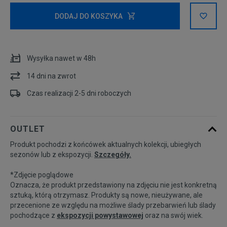
Rozmiary EU
Rozmiary US
DODAJ DO KOSZYKA
40
25 cm
Powiadom o dostępności
Wysyłka nawet w 48h
40,5
25,5 cm
Powiadom o dostępności
14 dni na zwrot
41
26 cm
Powiadom o dostępności
Czas realizacji 2-5 dni roboczych
42
26,5 cm
Powiadom o dostępności
OUTLET
Produkt pochodzi z końcówek aktualnych kolekcji, ubiegłych
42,5
27 cm
sezonów lub z ekspozycji.
Szczegóły.
*Zdjęcie poglądowe
43
27,5 cm
Oznacza, że produkt przedstawiony na zdjęciu nie jest konkretną
sztuką, którą otrzymasz. Produkty są nowe, nieużywane, ale
przecenione ze względu na możliwe ślady przebarwień lub ślady
44
28 cm
Powiadom o dostępności
pochodzące z
ekspozycji powystawowej
oraz na swój wiek.