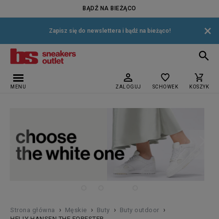
BĄDŹ NA BIEŻĄCO
×
Zapisz się do newslettera i bądź na bieżąco!
MENU
ZALOGUJ
SCHOWEK
KOSZYK
›
›
›
›
Strona główna
Męskie
Buty
Buty outdoor
HELLY HANSEN THE FORESTER