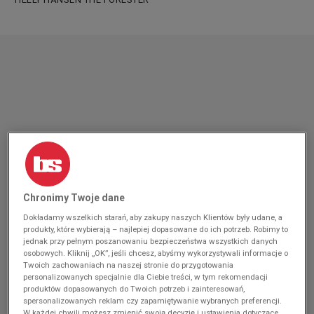
Chronimy Twoje dane
Dokładamy wszelkich starań, aby zakupy naszych Klientów były udane, a
produkty, które wybierają – najlepiej dopasowane do ich potrzeb. Robimy to
jednak przy pełnym poszanowaniu bezpieczeństwa wszystkich danych
osobowych. Kliknij „OK”, jeśli chcesz, abyśmy wykorzystywali informacje o
Twoich zachowaniach na naszej stronie do przygotowania
personalizowanych specjalnie dla Ciebie treści, w tym rekomendacji
produktów dopasowanych do Twoich potrzeb i zainteresowań,
spersonalizowanych reklam czy zapamiętywanie wybranych preferencji.
W każdej chwili możesz zmienić swoją decyzję i ustawienia dotyczące