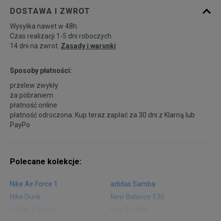
DOSTAWA I ZWROT
Wysyłka nawet w 48h.
Czas realizacji 1-5 dni roboczych.
14 dni na zwrot.
Zasady i warunki
Sposoby płatności:
przelew zwykły
za pobraniem
płatność online
płatność odroczona: Kup teraz zapłać za 30 dni z
Klarną
lub
PayPo
Polecane kolekcje:
Nike Air Force 1
adidas Samba
Nike Dunk
New Balance 530
adidas Campus
Nike Air Max