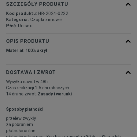
SZCZEGÓŁY PRODUKTU
Kod produktu:
HR-2024-0222
Kategoria:
Czapki zimowe
Płeć:
Unisex
OPIS PRODUKTU
Materiał: 100% akryl
DOSTAWA I ZWROT
Wysyłka nawet w 48h.
Czas realizacji 1-5 dni roboczych.
14 dni na zwrot.
Zasady i warunki
Sposoby płatności:
przelew zwykły
za pobraniem
płatność online
płatność odroczona: Kup teraz zapłać za 30 dni z
Klarną
lub