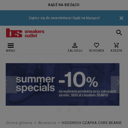
BĄDŹ NA BIEŻĄCO
×
Zapisz się do newslettera i bądź na bieżąco!
MENU
ZALOGUJ
SCHOWEK
KOSZYK
›
›
Strona główna
Akcesoria
HOODRICH CZAPKA CORE BEANIE