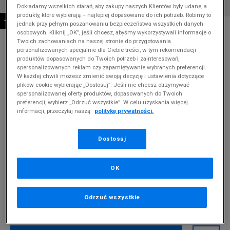
Dokładamy wszelkich starań, aby zakupy naszych Klientów były udane, a
produkty, które wybierają – najlepiej dopasowane do ich potrzeb. Robimy to
-10% ZA MIN. 500 ZŁ KOD: SUM10
jednak przy pełnym poszanowaniu bezpieczeństwa wszystkich danych
* Zdjęcie poglądowe
osobowych. Kliknij „OK”, jeśli chcesz, abyśmy wykorzystywali informacje o
Twoich zachowaniach na naszej stronie do przygotowania
HOODRICH CZAPKA CORE BEANIE
personalizowanych specjalnie dla Ciebie treści, w tym rekomendacji
produktów dopasowanych do Twoich potrzeb i zainteresowań,
Produkt pochodzi z końcówek aktualnych kolekcji, ubiegłych
spersonalizowanych reklam czy zapamiętywanie wybranych preferencji.
W każdej chwili możesz zmienić swoją decyzję i ustawienia dotyczące
sezonów lub z ekspozycji.
Szczegóły.
plików cookie wybierając „Dostosuj”. Jeśli nie chcesz otrzymywać
spersonalizowanej oferty produktów, dopasowanych do Twoich
79,99
zł
preferencji, wybierz „Odrzuć wszystkie”. W celu uzyskania więcej
informacji, przeczytaj naszą
politykę prywatności.
109,99
zł
cena rekomendowana przez producenta
Kolor:
czarny
Dostosuj
OK
Odrzuć wszystkie
ONE SIZE
ONE SIZE