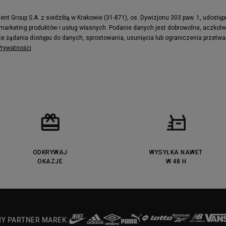
e
Puma Caven
Fila Ray Tracer
t Group S.A. z siedzibą w Krakowie (31-871), os. Dywizjonu 303 paw. 1, udostę
 marketing produktów i usług własnych. Podanie danych jest dobrowolne, aczkol
 Motif
Puma Jada
e żądania dostępu do danych, sprostowania, usunięcia lub ograniczenia przetwa
ecourt
DC Anvil
 Prywatności
ODKRYWAJ
WYSYŁKA NAWET
OKAZJE
W 48 H
NY PARTNER MAREK: