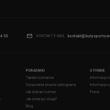
4 55
kontakt@butysportowe
KONTAKT E-MAIL
PORADNIKI
O FIRMIE
Tabela rozmiarów
Informacje o
Oznaczenia słowne i piktogramy
Informacje o 
Jak dobrać rozmiar
Praca
)
Jak zmierzyć stopę?
Blog