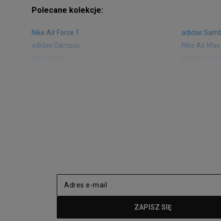
Polecane kolekcje:
Nike Air Force 1
adidas Sam
adidas Campus
Nike Air Max
Nike Blazer
adidas Foru
Nike Vapormax
New Balance
Air Jordan 1
New Balance
Nike Air Max 270
New Balanc
Nike Huarache
Reebok Clas
Nike Air More Uptempo
adidas Stan
New Balance 2002
adidas NMD
adidas Nizza
New Balance
Jordan Max Aura 4
Fila Disrupto
Vans SK8-HI
Puma Sued
New Balance 237
Nike Air Ma
Reebok Court Advance
Timberland F
Puma Cali
Lacoste Zia