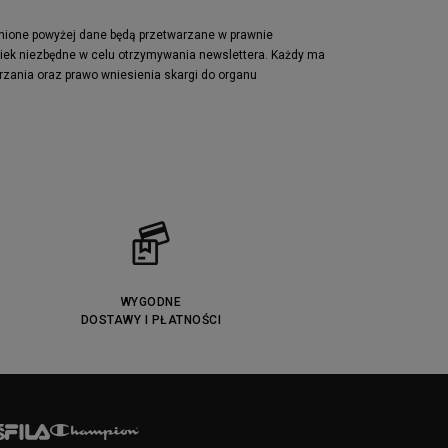
Lacoste Powercourt
Puma Retaliate
pnione powyżej dane będą przetwarzane w prawnie
wiek niezbędne w celu otrzymywania newslettera. Każdy ma
Reebok Solution MID
rzania oraz prawo wniesienia skargi do organu
Converse Chuck Taylot All Star OX
WYGODNE
DOSTAWY I PŁATNOŚCI