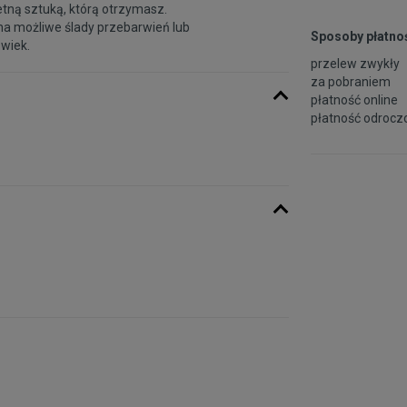
etną sztuką, którą otrzymasz.
na możliwe ślady przebarwień lub
Sposoby płatnoś
 wiek.
przelew zwykły
za pobraniem
płatność online
płatność odroczo