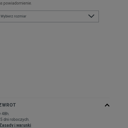
as powiadomienie.
Wybierz rozmiar
Rozmiary EU
Rozmiary US
35,5
22,5 cm
Powiadom o dostępności
36
23 cm
Powiadom o dostępności
36,5
23,5 cm
Powiadom o dostępności
37,5
23,5 cm
Powiadom o dostępności
 ZWROT
38
24 cm
Powiadom o dostępności
 48h.
-5 dni roboczych.
38,5
24 cm
Zasady i warunki
Powiadom o dostępności