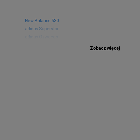
New Balance 530
adidas Superstar
adidas Ozweego
Nike Air Max 97
Zobacz więcej
Birkenstock Arizona
Nike Air Max 95
New Balance 480
Reebok Club C
Nike Air Max Pulse
Nike Waffle One
adidas Retropy
Puma Slipstream
adidas Adifom
Jordan Jumpman Two Trey
Vans Era