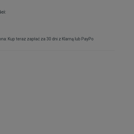
ci:
39
24,5 cm
Powiadom o dostępności
40
25 cm
Powiadom o dostępności
na: Kup teraz zapłać za 30 dni z
Klarną
lub
PayPo