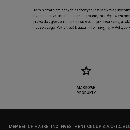
Lacoste Lerond
Fila Electrov
Lacoste Carnaby
Vans Classic
Administratorem danych osobowych jest Marketing Investmen
uzasadnionym interesie administratora, za który uważa się
Converse Run Star legacy CX
Nike Air Max
prawo do zgłoszenia sprzeciwu wobec przetwarzania, a takż
Lacoste Menerva Sport
Puma Doubl
nadzorczego.
Pełna treść klauzuli informacyjnej w Polityce
Fila Strada Low
MARKOWE
PRODUKTY
MEMBER OF MARKETING INVESTMENT GROUP S.A.
OFICJAL