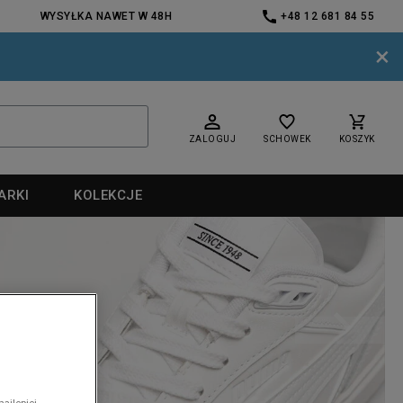
WYSYŁKA NAWET W 48H
+48 12 681 84 55
×
ZALOGUJ
SCHOWEK
KOSZYK
ARKI
KOLEKCJE
nd
nd
ajlepiej