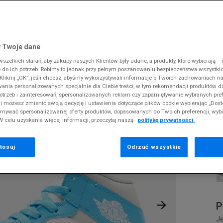
 Slipstream
38
i
i
kie sneakersy
Dickies
Crocs
Fila
The North Face
Reebok
Old Skool
38,5
gnacja obuwia
rki
Fila
DC
Jordan
Tommy Hilfiger
Umbro
ODZIEŻ
1 MID
 SK8-HI
ki zimowe
gnacja obuwia
Hoodrich
Dickies
Lacoste
Timberland
Supply & Dema
 Twoje dane
XS
nstock Arizona
iczki i szaliki
ki zimowe
Jordan
Ellesse
McKenzie
Vans
The North Face
zelkich starań, aby zakupy naszych Klientów były udane, a produkty, które wybierają – n
S
J
erland 6
do ich potrzeb. Robimy to jednak przy pełnym poszanowaniu bezpieczeństwa wszystki
iczki i szaliki
Lacoste
Fila
New Balance
Timberland
liknij „OK”, jeśli chcesz, abyśmy wykorzystywali informacje o Twoich zachowaniach na
M
rland Field Trekker
wania personalizowanych specjalnie dla Ciebie treści, w tym rekomendacji produktów
Levi's
Hoodrich
New Era
Under Armour
Pr
otrzeb i zainteresowań, spersonalizowanych reklam czy zapamiętywanie wybranych pref
rland Euro Sprint
se
New Balance
Helly Hansen
Nike
Vans
i możesz zmienić swoją decyzję i ustawienia dotyczące plików cookie wybierając „Dosto
ymywać spersonalizowanej oferty produktów, dopasowanych do Twoich preferencji, wyb
New Era
Jordan
Puma
W celu uzyskania więcej informacji, przeczytaj naszą
politykę prywatności.
2
Nike
Lacoste
Reebok
0
Puma
Levi's
Umbro
tosuj
Odrzuć wszystkie
P
Je