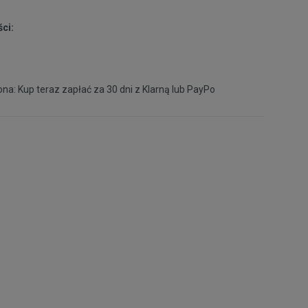
ci:
39
25 cm
Powiadom o dostępności
40
25,5 cm
Powiadom o dostępności
na: Kup teraz zapłać za 30 dni z
Klarną
lub
PayPo
40,5
26 cm
Powiadom o dostępności
41
26,5 cm
Powiadom o dostępności
42
27 cm
Powiadom o dostępności
42,5
27,5 cm
Powiadom o dostępności
43
28 cm
Powiadom o dostępności