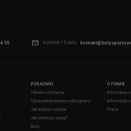
4 55
kontakt@butysportowe
KONTAKT E-MAIL
PORADNIKI
O FIRMIE
Tabela rozmiarów
Informacje o
Oznaczenia słowne i piktogramy
Informacje o 
Jak dobrać rozmiar
Praca
)
Jak zmierzyć stopę?
Blog