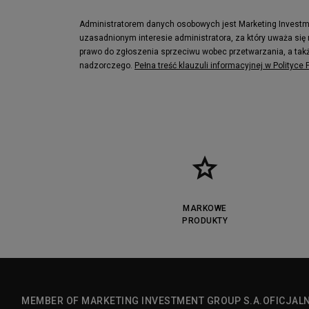
Lacoste Lerond
Fila Electrov
Lacoste Carnaby
Vans Classic
Administratorem danych osobowych jest Marketing Investmen
uzasadnionym interesie administratora, za który uważa się
Converse Run Star legacy CX
Nike Air Max
prawo do zgłoszenia sprzeciwu wobec przetwarzania, a takż
Lacoste Menerva Sport
Puma Doubl
nadzorczego.
Pełna treść klauzuli informacyjnej w Polityce
Fila Strada Low
MARKOWE
PRODUKTY
MEMBER OF MARKETING INVESTMENT GROUP S.A.
OFICJAL