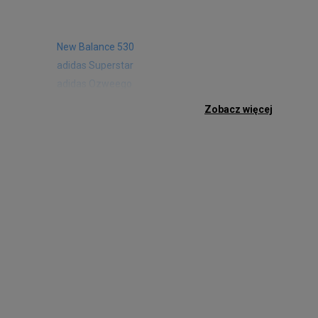
New Balance 530
adidas Superstar
adidas Ozweego
Nike Air Max 97
Zobacz więcej
Birkenstock Arizona
Nike Air Max 95
New Balance 480
Reebok Club C
Nike Air Max Pulse
Nike Waffle One
adidas Retropy
Puma Slipstream
adidas Adifom
Jordan Jumpman Two Trey
Vans Era