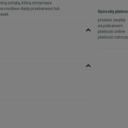
etną sztuką, którą otrzymasz.
na możliwe ślady przebarwień lub
Sposoby płatnoś
 wiek.
przelew zwykły
za pobraniem
płatność online
płatność odroczo