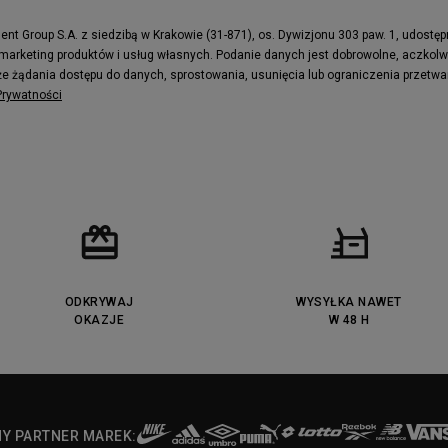
e
Puma Caven
Fila Ray Tracer
t Group S.A. z siedzibą w Krakowie (31-871), os. Dywizjonu 303 paw. 1, udostę
 marketing produktów i usług własnych. Podanie danych jest dobrowolne, aczkol
 Motif
Puma Jada
e żądania dostępu do danych, sprostowania, usunięcia lub ograniczenia przetwa
ecourt
DC Anvil
 Prywatności
ODKRYWAJ
WYSYŁKA NAWET
OKAZJE
W 48 H
NY PARTNER MAREK: