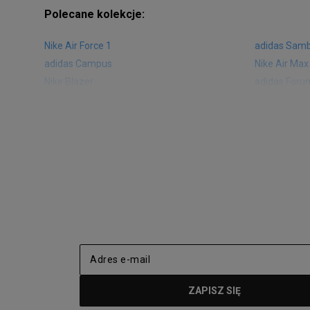
Polecane kolekcje:
Nike Air Force 1
adidas Sam
adidas Campus
Nike Air Max
Nike Blazer
adidas Foru
Nike Vapormax
New Balance
Air Jordan 1
New Balance
Nike Air Max 270
New Balanc
Nike Huarache
Reebok Clas
Nike Air More Uptempo
adidas Stan
New Balance 2002
adidas NMD
adidas Nizza
New Balance
Jordan Max Aura 4
Fila Disrupto
Vans SK8-HI
Puma Sued
New Balance 237
Nike Air Ma
Reebok Court Advance
Timberland F
Puma Cali
Lacoste Zia