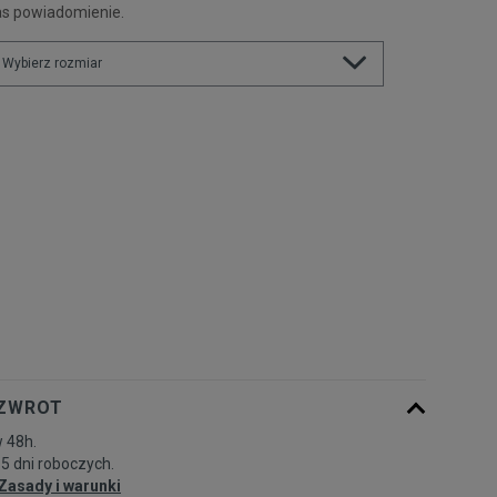
as powiadomienie.
Wybierz rozmiar
Rozmiary EU
Rozmiary US
35,5
22 cm
Powiadom o dostępności
36
22,5 cm
Powiadom o dostępności
36,5
23 cm
Powiadom o dostępności
37,5
23,5 cm
Powiadom o dostępności
 ZWROT
38
24 cm
Powiadom o dostępności
 48h.
-5 dni roboczych.
38,5
24,5 cm
Zasady i warunki
Powiadom o dostępności