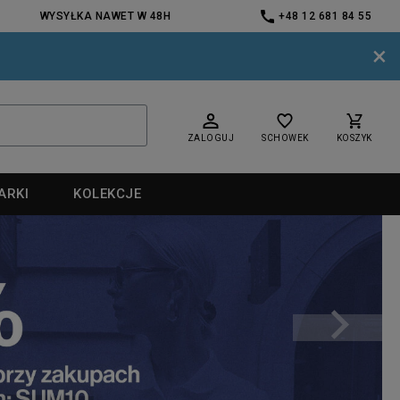
WYSYŁKA NAWET W 48H
+48 12 681 84 55
×
ZALOGUJ
SCHOWEK
KOSZYK
ARKI
KOLEKCJE
nd
nd