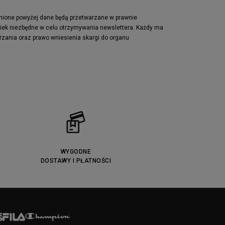
Lacoste Powercourt
Puma Retaliate
pnione powyżej dane będą przetwarzane w prawnie
wiek niezbędne w celu otrzymywania newslettera. Każdy ma
Reebok Solution MID
rzania oraz prawo wniesienia skargi do organu
Converse Chuck Taylot All Star OX
WYGODNE
DOSTAWY I PŁATNOŚCI