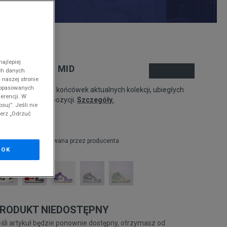
nd
ajlepiej
ORDAN AIR 1 MID
ch danych
 naszej stronie
 dopasowanych
odukt pochodzi z końcówek aktualnych kolekcji, ubiegłych
erencji. W
zonów lub z ekspozycji.
Szczegóły.
suj”. Jeśli nie
ierz „Odrzuć
94,99
zł
zł
cena rekomendowana przez producenta
OK
RODUKT NIEDOSTĘPNY
śli artykuł będzie ponownie dostępny, otrzymasz od