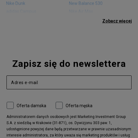
50,5
34 cm
Powiadom o dostępności
Nike Dunk
New Balance 530
adidas Campus
Nike Air Max
adidas Gazelle
adidas Superstar
Zobacz więcej
Nike Blazer
adidas Forum
Nike Air Max 90
adidas Ozweego
Nike Vapormax
New Balance 574
Vans Old Skool
Nike Air Max 97
Air Jordan 1
New Balance 327
Zapisz się do newslettera
adidas Handball Spezial
Birkenstock Arizona
Nike Air Max 270
New Balance CT302
adidas Ozelia
Nike Air Max 95
Nike Huarache
Reebok Classic
Converse Chuck 70
New Balance 480
Oferta damska
Oferta męska
Nike Air More Uptempo
adidas Stan Smith
Puma Mayze
Reebok Club C
Administratorem danych osobowych jest Marketing Investment Group
S.A. z siedzibą w Krakowie (31-871), os. Dywizjonu 303 paw. 1,
New Balance 2002
adidas NMD
udostępnione powyżej dane będą przetwarzane w prawnie uzasadnionym
Converse Run Star Hike
Nike Air Max Pulse
interesie administratora, za który uważa się marketing produktów i usług