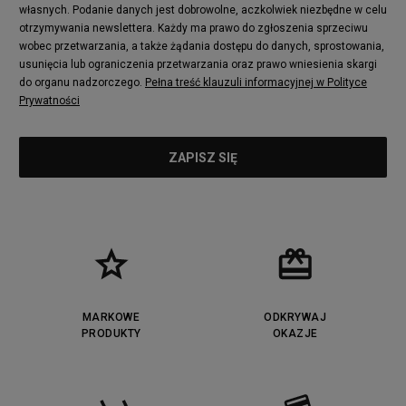
adidas Nizza
New Balance 997
własnych. Podanie danych jest dobrowolne, aczkolwiek niezbędne w celu
adidas ZX
Nike Waffle One
otrzymywania newslettera. Każdy ma prawo do zgłoszenia sprzeciwu
wobec przetwarzania, a także żądania dostępu do danych, sprostowania,
Jordan Max Aura 4
Fila Disruptor
usunięcia lub ograniczenia przetwarzania oraz prawo wniesienia skargi
Timberland 6
adidas Retropy
do organu nadzorczego.
Pełna treść klauzuli informacyjnej w Polityce
Vans SK8-HI
Puma Suede
Prywatności
Vans Authentic
Puma Slipstream
New Balance 237
Nike Air Max Dawn
Puma RS-X
adidas Adifom
Reebok Court Advance
Timberland Field Trekker
New Balance UXC72
Jordan Jumpman Two Trey
Puma Cali
Lacoste Ziane
Timberland Euro Sprint
Vans Era
Lacoste Lerond
Fila Electrove
Puma Caven
Lacoste Powercourt
MARKOWE
ODKRYWAJ
Lacoste Carnaby
PRODUKTY
Vans Classic
OKAZJE
Fila Ray Tracer
Puma Retaliate
Converse Run Star legacy CX
Nike Air Max Motif
Puma Jada
Reebok Solution MID