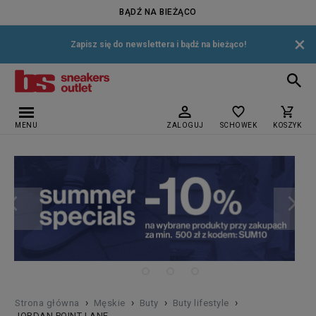
BĄDŹ NA BIEŻĄCO
×
Zapisz się do newslettera i bądź na bieżąco!
MENU
ZALOGUJ
SCHOWEK
KOSZYK
›
›
›
›
Strona główna
Męskie
Buty
Buty lifestyle
JORDAN POINT LANE