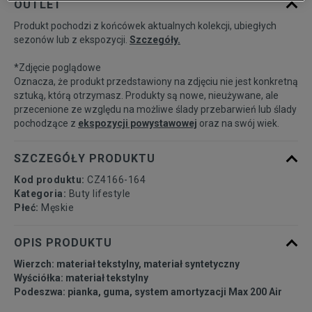
OUTLET
Produkt pochodzi z końcówek aktualnych kolekcji, ubiegłych
40
25 cm
Powiadom o dostępności
sezonów lub z ekspozycji.
Szczegóły.
*Zdjęcie poglądowe
40,5
25,5 cm
Powiadom o dostępności
Oznacza, że produkt przedstawiony na zdjęciu nie jest konkretną
sztuką, którą otrzymasz. Produkty są nowe, nieużywane, ale
przecenione ze względu na możliwe ślady przebarwień lub ślady
41
26 cm
Powiadom o dostępności
pochodzące z
ekspozycji powystawowej
oraz na swój wiek.
42
26,5 cm
Powiadom o dostępności
SZCZEGÓŁY PRODUKTU
Kod produktu:
CZ4166-164
42,5
27 cm
Powiadom o dostępności
Kategoria:
Buty lifestyle
Płeć:
Męskie
43
27,5 cm
Powiadom o dostępności
OPIS PRODUKTU
Wierzch: materiał tekstylny, materiał syntetyczny
44
28 cm
Powiadom o dostępności
Wyściółka: materiał tekstylny
Podeszwa: pianka, guma, system amortyzacji Max 200 Air
44,5
28,5 cm
Powiadom o dostępności