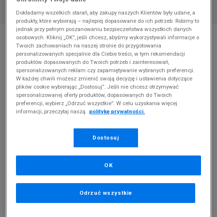
Dokładamy wszelkich starań, aby zakupy naszych Klientów były udane, a
produkty, które wybierają – najlepiej dopasowane do ich potrzeb. Robimy to
jednak przy pełnym poszanowaniu bezpieczeństwa wszystkich danych
* Zdjęcie poglądowe
osobowych. Kliknij „OK”, jeśli chcesz, abyśmy wykorzystywali informacje o
Twoich zachowaniach na naszej stronie do przygotowania
JORDAN POINT LANE
personalizowanych specjalnie dla Ciebie treści, w tym rekomendacji
produktów dopasowanych do Twoich potrzeb i zainteresowań,
spersonalizowanych reklam czy zapamiętywanie wybranych preferencji.
Produkt pochodzi z końcówek aktualnych kolekcji, ubiegłych
W każdej chwili możesz zmienić swoją decyzję i ustawienia dotyczące
sezonów lub z ekspozycji.
Szczegóły.
plików cookie wybierając „Dostosuj”. Jeśli nie chcesz otrzymywać
spersonalizowanej oferty produktów, dopasowanych do Twoich
359,99
zł
preferencji, wybierz „Odrzuć wszystkie”. W celu uzyskania więcej
informacji, przeczytaj naszą
politykę prywatności.
0
zł
cena rekomendowana przez producenta
Dostosuj
PRODUKT NIEDOSTĘPNY
Jeśli artykuł będzie ponownie dostępny, otrzymasz od nas
powiadomienie.
OK
Wybierz rozmiar
Odrzuć wszystkie
Rozmiary EU
Rozmiary US