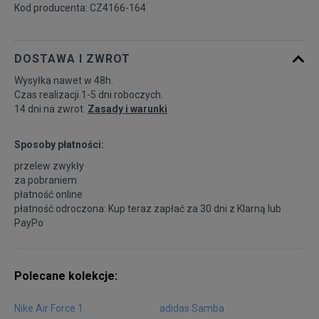
Kod producenta: CZ4166-164
45
29 cm
Powiadom o dostępności
DOSTAWA I ZWROT
45,5
29,5 cm
Powiadom o dostępności
Wysyłka nawet w 48h.
Czas realizacji 1-5 dni roboczych.
14 dni na zwrot.
Zasady i warunki
46
30 cm
Powiadom o dostępności
Sposoby płatności:
47
30,5 cm
Powiadom o dostępności
przelew zwykły
za pobraniem
płatność online
47,5
31 cm
Powiadom o dostępności
płatność odroczona: Kup teraz zapłać za 30 dni z
Klarną
lub
PayPo
48,5
32 cm
Powiadom o dostępności
Polecane kolekcje:
49,5
33 cm
Powiadom o dostępności
Nike Air Force 1
adidas Samba