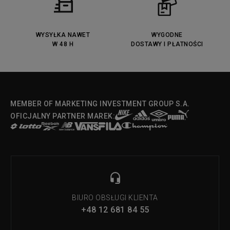
Lacoste Menerva Sport
Puma Doublecourt
DC Anvil
Converse Chuck Taylot All Star
OX
WYSYŁKA NAWET
WYGODNE
W 48 H
DOSTAWY I PŁATNOŚCI
Fila Strada Low
MEMBER OF MARKETING INVESTMENT GROUP S.A.
OFICJALNY PARTNER MAREK:
BIURO OBSŁUGI KLIENTA
+48 12 681 84 55