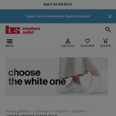
BĄDŹ NA BIEŻĄCO
×
Zapisz się do newslettera i bądź na bieżąco!
MENU
ZALOGUJ
SCHOWEK
KOSZYK
›
›
›
›
Strona główna
Dziecięce
Odzież
Spodnie
JORDAN SPODNIE STAMP SKY B