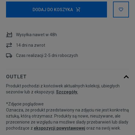
Rozmiary EU
Rozmiary US
DODAJ DO KOSZYKA
128 -132 cm
Powiadom o dostępności
Wysyłka nawet w 48h
132 - 147 cm
Powiadom o dostępności
14 dni na zwrot
147 - 163 cm
Powiadom o dostępności
Czas realizacji 2-5 dni roboczych
163 - 175 cm
OUTLET
Produkt pochodzi z końcówek aktualnych kolekcji, ubiegłych
sezonów lub z ekspozycji.
Szczegóły.
*Zdjęcie poglądowe
Oznacza, że produkt przedstawiony na zdjęciu nie jest konkretną
sztuką, którą otrzymasz. Produkty są nowe, nieużywane, ale
przecenione ze względu na możliwe ślady przebarwień lub ślady
pochodzące z
ekspozycji powystawowej
oraz na swój wiek.