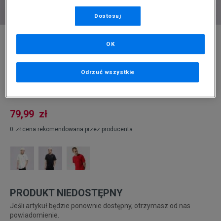
Dostosuj
* Zdjęcie poglądowe
OK
JORDAN T-SHIRT M J JUMPMAN EMB SS
CREW
Odrzuć wszystkie
Produkt pochodzi z końcówek aktualnych kolekcji, ubiegłych
sezonów lub z ekspozycji.
Szczegóły.
79,99
zł
0
zł
cena rekomendowana przez producenta
PRODUKT NIEDOSTĘPNY
Jeśli artykuł będzie ponownie dostępny, otrzymasz od nas
powiadomienie.