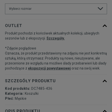
Wybierz rozmiar
Powiadom o
S
OUTLET
dostępności
Produkt pochodzi z końcówek aktualnych kolekcji, ubiegłych
sezonów lub z ekspozycji.
Szczegóły.
Powiadom o
M
dostępności
*Zdjęcie poglądowe
Oznacza, że produkt przedstawiony na zdjęciu nie jest konkretną
Powiadom o
sztuką, którą otrzymasz. Produkty są nowe, nieużywane, ale
L
dostępności
przecenione ze względu na możliwe ślady przebarwień lub ślady
pochodzące z
ekspozycji powystawowej
oraz na swój wiek.
Powiadom o
XL
dostępności
SZCZEGÓŁY PRODUKTU
Kod produktu:
DC7485-436
Kategoria:
Koszulki
Płeć:
Męskie
OPIS PRODUKTU