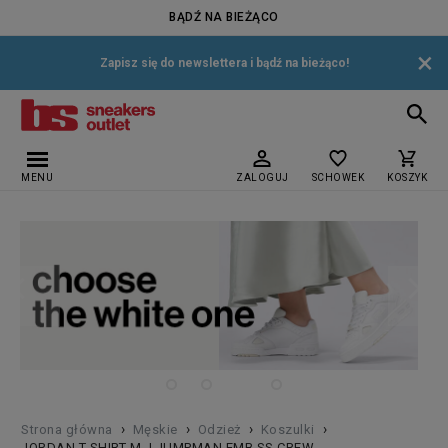
BĄDŹ NA BIEŻĄCO
×
Zapisz się do newslettera i bądź na bieżąco!
MENU
ZALOGUJ
SCHOWEK
KOSZYK
›
›
›
›
Strona główna
Męskie
Odzież
Koszulki
JORDAN T-SHIRT M J JUMPMAN EMB SS CREW