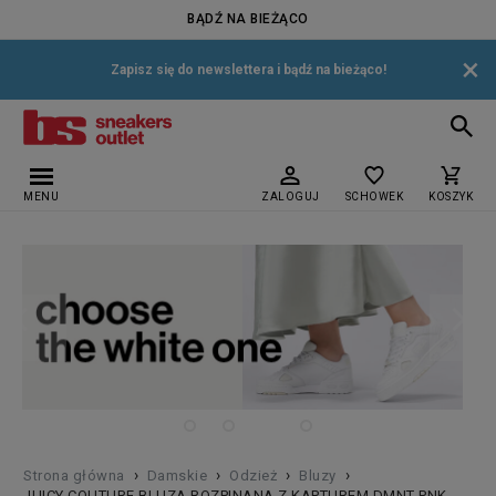
BĄDŹ NA BIEŻĄCO
×
Zapisz się do newslettera i bądź na bieżąco!
MENU
ZALOGUJ
SCHOWEK
KOSZYK
›
›
›
›
Strona główna
Damskie
Odzież
Bluzy
JUICY COUTURE BLUZA ROZPINANA Z KAPTUREM DMNT PNK