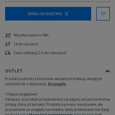
Powiadom o
XS
dostępności
DODAJ DO KOSZYKA
L
Wysyłka nawet w 48h
14 dni na zwrot
Czas realizacji 2-5 dni roboczych
OUTLET
Produkt pochodzi z końcówek aktualnych kolekcji, ubiegłych
sezonów lub z ekspozycji.
Szczegóły.
*Zdjęcie poglądowe
Oznacza, że produkt przedstawiony na zdjęciu nie jest konkretną
sztuką, którą otrzymasz. Produkty są nowe, nieużywane, ale
przecenione ze względu na możliwe ślady przebarwień lub ślady
pochodzące z
ekspozycji powystawowej
oraz na swój wiek.