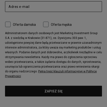
Nike Air Max 270
New Balance CT302
adidas Ozelia
Nike Air Max 95
Nike Huarache
Reebok Classic
Converse Chuck 70
New Balance 480
Oferta damska
Oferta męska
Nike Air More Uptempo
adidas Stan Smith
Puma Mayze
Reebok Club C
Administratorem danych osobowych jest Marketing Investment Group
S.A. z siedzibą w Krakowie (31-871), os. Dywizjonu 303 paw. 1,
New Balance 2002
adidas NMD
udostępnione powyżej dane będą przetwarzane w prawnie uzasadnionym
Converse Run Star Hike
Nike Air Max Pulse
interesie administratora, za który uważa się marketing produktów i usług
adidas Nizza
New Balance 997
własnych. Podanie danych jest dobrowolne, aczkolwiek niezbędne w celu
adidas ZX
Nike Waffle One
otrzymywania newslettera. Każdy ma prawo do zgłoszenia sprzeciwu
wobec przetwarzania, a także żądania dostępu do danych, sprostowania,
Jordan Max Aura 4
Fila Disruptor
usunięcia lub ograniczenia przetwarzania oraz prawo wniesienia skargi
Timberland 6
adidas Retropy
do organu nadzorczego.
Pełna treść klauzuli informacyjnej w Polityce
Vans SK8-HI
Puma Suede
Prywatności
Vans Authentic
Puma Slipstream
New Balance 237
Nike Air Max Dawn
Puma RS-X
adidas Adifom
Reebok Court Advance
Timberland Field Trekker
New Balance UXC72
Jordan Jumpman Two Trey