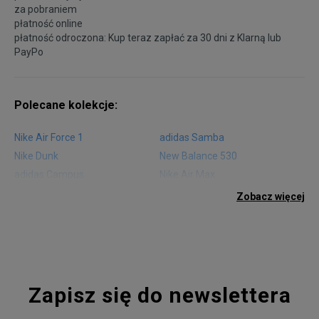
za pobraniem
płatność online
płatność odroczona: Kup teraz zapłać za 30 dni z
Klarną
lub
PayPo
Polecane kolekcje:
Nike Air Force 1
adidas Samba
Nike Dunk
New Balance 530
adidas Campus
Nike Air Max
adidas Gazelle
adidas Superstar
Zobacz więcej
Nike Blazer
adidas Forum
Nike Air Max 90
adidas Ozweego
Nike Vapormax
New Balance 574
Vans Old Skool
Nike Air Max 97
Air Jordan 1
New Balance 327
Zapisz się do newslettera
adidas Handball Spezial
Birkenstock Arizona