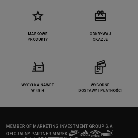
Puma Cali
Lacoste Ziane
Timberland Euro Sprint
Vans Era
Lacoste Lerond
Fila Electrove
Puma Caven
Lacoste Powercourt
MARKOWE
ODKRYWAJ
Lacoste Carnaby
PRODUKTY
Vans Classic
OKAZJE
Fila Ray Tracer
Puma Retaliate
Converse Run Star legacy CX
Nike Air Max Motif
Puma Jada
Reebok Solution MID
Lacoste Menerva Sport
Puma Doublecourt
DC Anvil
Converse Chuck Taylot All Star
OX
WYSYŁKA NAWET
WYGODNE
W 48 H
DOSTAWY I PŁATNOŚCI
Fila Strada Low
MEMBER OF MARKETING INVESTMENT GROUP S.A.
OFICJALNY PARTNER MAREK: