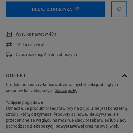
Rozmiary EU
Rozmiary US
DODAJ DO KOSZYKA
37
23 cm
Wysyłka nawet w 48h
38
24 cm
14 dni na zwrot
39
24,5 cm
Czas realizacji 2-5 dni roboczych
40
25,5 cm
OUTLET
Produkt pochodzi z końcówek aktualnych kolekcji, ubiegłych
35/36
22 cm
sezonów lub z ekspozycji.
Szczegóły.
*Zdjęcie poglądowe
41/42
26,5 cm
Oznacza, że produkt przedstawiony na zdjęciu nie jest konkretną
sztuką, którą otrzymasz. Produkty są nowe, nieużywane, ale
przecenione ze względu na możliwe ślady przebarwień lub ślady
pochodzące z
ekspozycji powystawowej
oraz na swój wiek.