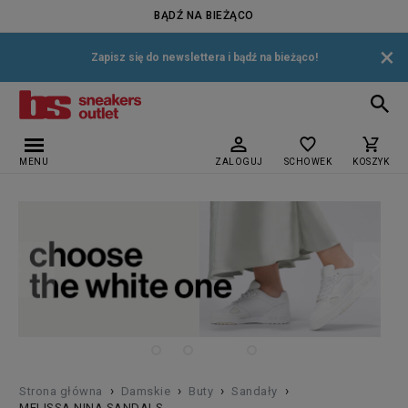
BĄDŹ NA BIEŻĄCO
×
Zapisz się do newslettera i bądź na bieżąco!
MENU
ZALOGUJ
SCHOWEK
KOSZYK
›
›
›
›
Strona główna
Damskie
Buty
Sandały
MELISSA NINA SANDALS