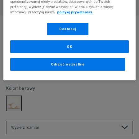
spersonalizowanej oferty produktów, dopasowanych do Twoich
preferencji, wybierz „Odrzuć wszystkie”. W celu uzyskania więcej
informacji, przeczytaj naszą
politykę prywatności.
* Zdjęcie poglądowe
Dostosuj
MELISSA NINA SANDALS
Produkt pochodzi z końcówek aktualnych kolekcji, ubiegłych
OK
sezonów lub z ekspozycji.
Szczegóły.
Odrzuć wszystkie
150
zł
359,99
zł
cena rekomendowana przez producenta
Kolor:
beżowy
Wybierz rozmiar