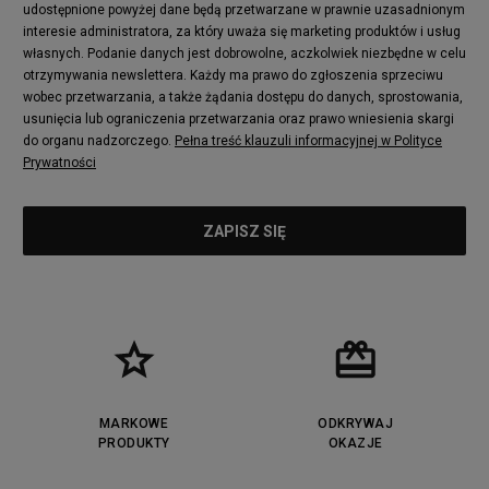
udostępnione powyżej dane będą przetwarzane w prawnie uzasadnionym
Converse Run Star Hike
Nike Air Max Pulse
interesie administratora, za który uważa się marketing produktów i usług
adidas Nizza
New Balance 997
własnych. Podanie danych jest dobrowolne, aczkolwiek niezbędne w celu
adidas ZX
Nike Waffle One
otrzymywania newslettera. Każdy ma prawo do zgłoszenia sprzeciwu
wobec przetwarzania, a także żądania dostępu do danych, sprostowania,
Jordan Max Aura 4
Fila Disruptor
usunięcia lub ograniczenia przetwarzania oraz prawo wniesienia skargi
Timberland 6
adidas Retropy
do organu nadzorczego.
Pełna treść klauzuli informacyjnej w Polityce
Vans SK8-HI
Puma Suede
Prywatności
Vans Authentic
Puma Slipstream
New Balance 237
Nike Air Max Dawn
Puma RS-X
adidas Adifom
Reebok Court Advance
Timberland Field Trekker
New Balance UXC72
Jordan Jumpman Two Trey
Puma Cali
Lacoste Ziane
Timberland Euro Sprint
Vans Era
Lacoste Lerond
Fila Electrove
Puma Caven
Lacoste Powercourt
MARKOWE
ODKRYWAJ
Lacoste Carnaby
PRODUKTY
Vans Classic
OKAZJE
Fila Ray Tracer
Puma Retaliate