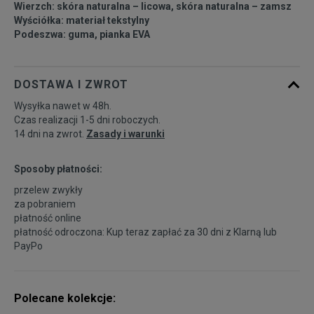
Wierzch: skóra naturalna – licowa, skóra naturalna – zamsz
45
29 cm
Powiadom o dostępności
Wyściółka: materiał tekstylny
Podeszwa: guma, pianka EVA
46,5
30 cm
Powiadom o dostępności
DOSTAWA I ZWROT
Wysyłka nawet w 48h.
Czas realizacji 1-5 dni roboczych.
14 dni na zwrot.
Zasady i warunki
Sposoby płatności:
przelew zwykły
za pobraniem
płatność online
płatność odroczona: Kup teraz zapłać za 30 dni z
Klarną
lub
PayPo
Polecane kolekcje: