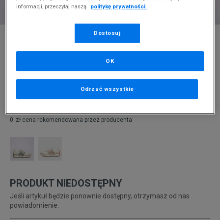
informacji, przeczytaj naszą
politykę prywatności.
* Zdjęcie poglądowe
Dostosuj
NEW BALANCE 327
OK
Produkt pochodzi z końcówek aktualnych kolekcji, ubiegłych
sezonów lub z ekspozycji.
Szczegóły.
Odrzuć wszystkie
300
zł
0
zł
cena rekomendowana przez producenta
PRODUKT NIEDOSTĘPNY
Jeśli artykuł będzie ponownie dostępny, otrzymasz od nas
powiadomienie.