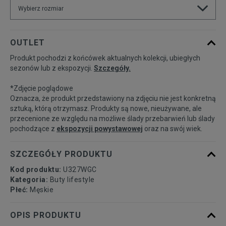
Wybierz rozmiar
Rozmiary EU
Rozmiary US
OUTLET
Produkt pochodzi z końcówek aktualnych kolekcji, ubiegłych
41,5
26 cm
Powiadom o dostępności
sezonów lub z ekspozycji.
Szczegóły.
*Zdjęcie poglądowe
42
26,5 cm
Powiadom o dostępności
Oznacza, że produkt przedstawiony na zdjęciu nie jest konkretną
sztuką, którą otrzymasz. Produkty są nowe, nieużywane, ale
przecenione ze względu na możliwe ślady przebarwień lub ślady
42,5
27 cm
Powiadom o dostępności
pochodzące z
ekspozycji powystawowej
oraz na swój wiek.
43
27,5 cm
Powiadom o dostępności
SZCZEGÓŁY PRODUKTU
Kod produktu:
U327WGC
44
28 cm
Powiadom o dostępności
Kategoria:
Buty lifestyle
Płeć:
Męskie
44,5
28,5 cm
Powiadom o dostępności
OPIS PRODUKTU