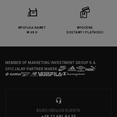
Converse Run Star legacy CX
Nike Air Max Motif
Puma Jada
Reebok Solution MID
Lacoste Menerva Sport
Puma Doublecourt
DC Anvil
Converse Chuck Taylot All Star
OX
WYSYŁKA NAWET
WYGODNE
W 48 H
DOSTAWY I PŁATNOŚCI
Fila Strada Low
MEMBER OF MARKETING INVESTMENT GROUP S.A.
OFICJALNY PARTNER MAREK:
BIURO OBSŁUGI KLIENTA
+48 12 681 84 55