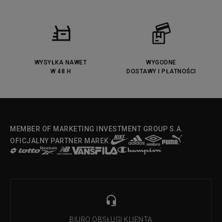
Fila Ray Tracer
Puma Retaliate
Converse Run Star legacy CX
Nike Air Max Motif
Puma Jada
Reebok Solution MID
Lacoste Menerva Sport
Puma Doublecourt
DC Anvil
Converse Chuck Taylot All Star
OX
WYSYŁKA NAWET
WYGODNE
W 48 H
DOSTAWY I PŁATNOŚCI
Fila Strada Low
MEMBER OF MARKETING INVESTMENT GROUP S.A.
OFICJALNY PARTNER MAREK:
BIURO OBSŁUGI KLIENTA