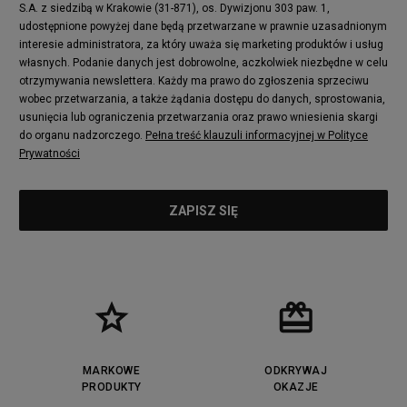
S.A. z siedzibą w Krakowie (31-871), os. Dywizjonu 303 paw. 1,
New Balance 2002
adidas NMD
udostępnione powyżej dane będą przetwarzane w prawnie uzasadnionym
Converse Run Star Hike
Nike Air Max Pulse
interesie administratora, za który uważa się marketing produktów i usług
adidas Nizza
New Balance 997
własnych. Podanie danych jest dobrowolne, aczkolwiek niezbędne w celu
adidas ZX
Nike Waffle One
otrzymywania newslettera. Każdy ma prawo do zgłoszenia sprzeciwu
wobec przetwarzania, a także żądania dostępu do danych, sprostowania,
Jordan Max Aura 4
Fila Disruptor
usunięcia lub ograniczenia przetwarzania oraz prawo wniesienia skargi
Timberland 6
adidas Retropy
do organu nadzorczego.
Pełna treść klauzuli informacyjnej w Polityce
Vans SK8-HI
Puma Suede
Prywatności
Vans Authentic
Puma Slipstream
New Balance 237
Nike Air Max Dawn
Puma RS-X
adidas Adifom
Reebok Court Advance
Timberland Field Trekker
New Balance UXC72
Jordan Jumpman Two Trey
Puma Cali
Lacoste Ziane
Timberland Euro Sprint
Vans Era
Lacoste Lerond
Fila Electrove
Puma Caven
Lacoste Powercourt
MARKOWE
ODKRYWAJ
Lacoste Carnaby
PRODUKTY
Vans Classic
OKAZJE