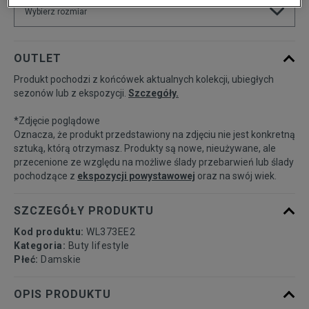
Wybierz rozmiar
Rozmiary EU
Rozmiary US
OUTLET
Produkt pochodzi z końcówek aktualnych kolekcji, ubiegłych
36
22,5 cm
Powiadom o dostępności
sezonów lub z ekspozycji.
Szczegóły.
*Zdjęcie poglądowe
36,5
23 cm
Powiadom o dostępności
Oznacza, że produkt przedstawiony na zdjęciu nie jest konkretną
sztuką, którą otrzymasz. Produkty są nowe, nieużywane, ale
przecenione ze względu na możliwe ślady przebarwień lub ślady
37
23,5 cm
Powiadom o dostępności
pochodzące z
ekspozycji powystawowej
oraz na swój wiek.
37,5
24 cm
Powiadom o dostępności
SZCZEGÓŁY PRODUKTU
Kod produktu:
WL373EE2
38
24,5 cm
Powiadom o dostępności
Kategoria:
Buty lifestyle
Płeć:
Damskie
39
25 cm
Powiadom o dostępności
OPIS PRODUKTU