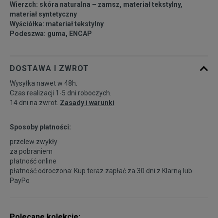
Wierzch: skóra naturalna – zamsz, materiał tekstylny,
40
25,5 cm
Powiadom o dostępności
materiał syntetyczny
Wyściółka: materiał tekstylny
Podeszwa: guma, ENCAP
40,5
26 cm
Powiadom o dostępności
41
26,5 cm
Powiadom o dostępności
DOSTAWA I ZWROT
Wysyłka nawet w 48h.
Czas realizacji 1-5 dni roboczych.
14 dni na zwrot.
Zasady i warunki
Sposoby płatności:
przelew zwykły
za pobraniem
płatność online
płatność odroczona: Kup teraz zapłać za 30 dni z
Klarną
lub
PayPo
Polecane kolekcje: