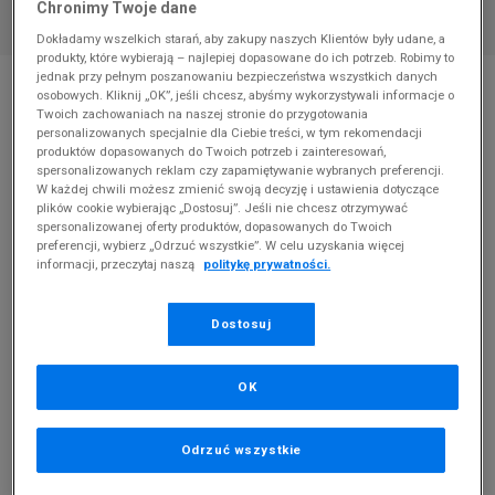
Chronimy Twoje dane
Dokładamy wszelkich starań, aby zakupy naszych Klientów były udane, a
produkty, które wybierają – najlepiej dopasowane do ich potrzeb. Robimy to
* Zdjęcie poglądowe
jednak przy pełnym poszanowaniu bezpieczeństwa wszystkich danych
osobowych. Kliknij „OK”, jeśli chcesz, abyśmy wykorzystywali informacje o
NEW BALANCE 373
Twoich zachowaniach na naszej stronie do przygotowania
personalizowanych specjalnie dla Ciebie treści, w tym rekomendacji
produktów dopasowanych do Twoich potrzeb i zainteresowań,
Produkt pochodzi z końcówek aktualnych kolekcji, ubiegłych
spersonalizowanych reklam czy zapamiętywanie wybranych preferencji.
sezonów lub z ekspozycji.
Szczegóły.
W każdej chwili możesz zmienić swoją decyzję i ustawienia dotyczące
plików cookie wybierając „Dostosuj”. Jeśli nie chcesz otrzymywać
spersonalizowanej oferty produktów, dopasowanych do Twoich
239,99
zł
preferencji, wybierz „Odrzuć wszystkie”. W celu uzyskania więcej
informacji, przeczytaj naszą
politykę prywatności.
0
zł
cena rekomendowana przez producenta
Dostosuj
OK
PRODUKT NIEDOSTĘPNY
Jeśli artykuł będzie ponownie dostępny, otrzymasz od nas
Odrzuć wszystkie
powiadomienie.