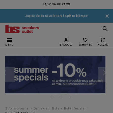
BĄDŹ NA BIEŻĄCO
×
Zapisz się do newslettera i bądź na bieżąco!
MENU
ZALOGUJ
SCHOWEK
KOSZYK
›
›
›
›
Strona główna
Damskie
Buty
Buty lifestyle
NEW BALANCE 373