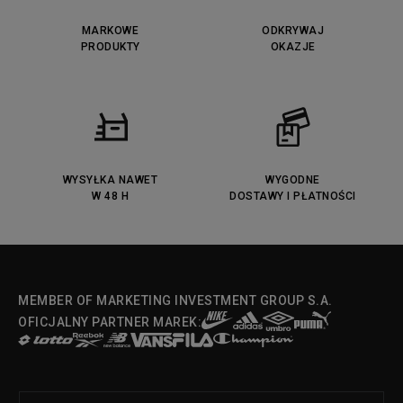
Lacoste Lerond
Fila Electrove
Puma Caven
Lacoste Powercourt
MARKOWE
ODKRYWAJ
Lacoste Carnaby
PRODUKTY
Vans Classic
OKAZJE
Fila Ray Tracer
Puma Retaliate
Converse Run Star legacy CX
Nike Air Max Motif
Puma Jada
Reebok Solution MID
Lacoste Menerva Sport
Puma Doublecourt
DC Anvil
Converse Chuck Taylot All Star
OX
WYSYŁKA NAWET
WYGODNE
W 48 H
DOSTAWY I PŁATNOŚCI
Fila Strada Low
MEMBER OF MARKETING INVESTMENT GROUP S.A.
OFICJALNY PARTNER MAREK: