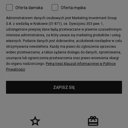
Converse Chuck 70
New Balance 480
Oferta damska
Oferta męska
Nike Air More Uptempo
adidas Stan Smith
Puma Mayze
Reebok Club C
Administratorem danych osobowych jest Marketing Investment Group
S.A. z siedzibą w Krakowie (31-871), os. Dywizjonu 303 paw. 1,
New Balance 2002
adidas NMD
udostępnione powyżej dane będą przetwarzane w prawnie uzasadnionym
Converse Run Star Hike
Nike Air Max Pulse
interesie administratora, za który uważa się marketing produktów i usług
adidas Nizza
New Balance 997
własnych. Podanie danych jest dobrowolne, aczkolwiek niezbędne w celu
adidas ZX
Nike Waffle One
otrzymywania newslettera. Każdy ma prawo do zgłoszenia sprzeciwu
wobec przetwarzania, a także żądania dostępu do danych, sprostowania,
Jordan Max Aura 4
Fila Disruptor
usunięcia lub ograniczenia przetwarzania oraz prawo wniesienia skargi
Timberland 6
adidas Retropy
do organu nadzorczego.
Pełna treść klauzuli informacyjnej w Polityce
Vans SK8-HI
Puma Suede
Prywatności
Vans Authentic
Puma Slipstream
New Balance 237
Nike Air Max Dawn
Puma RS-X
adidas Adifom
Reebok Court Advance
Timberland Field Trekker
New Balance UXC72
Jordan Jumpman Two Trey
Puma Cali
Lacoste Ziane
Timberland Euro Sprint
Vans Era