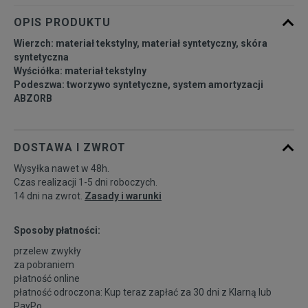
42
26,5 cm
Powiadom o dostępności
OPIS PRODUKTU
Wierzch: materiał tekstylny, materiał syntetyczny, skóra
42,5
27 cm
Powiadom o dostępności
syntetyczna
Wyściółka: materiał tekstylny
Podeszwa: tworzywo syntetyczne, system amortyzacji
43
27,5 cm
Powiadom o dostępności
ABZORB
44
28 cm
Powiadom o dostępności
DOSTAWA I ZWROT
44,5
28,5 cm
Powiadom o dostępności
Wysyłka nawet w 48h.
Czas realizacji 1-5 dni roboczych.
14 dni na zwrot.
Zasady i warunki
45
29 cm
Powiadom o dostępności
Sposoby płatności:
46,5
30 cm
Powiadom o dostępności
przelew zwykły
za pobraniem
płatność online
płatność odroczona: Kup teraz zapłać za 30 dni z
Klarną
lub
PayPo