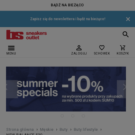
BĄDŹ NA BIEŻĄCO
×
Zapisz się do newslettera i bądź na bieżąco!
MENU
ZALOGUJ
SCHOWEK
KOSZYK
›
›
›
›
Strona główna
Męskie
Buty
Buty lifestyle
NEW BALANCE 530