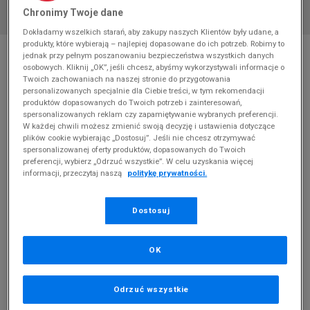
Chronimy Twoje dane
Dokładamy wszelkich starań, aby zakupy naszych Klientów były udane, a
produkty, które wybierają – najlepiej dopasowane do ich potrzeb. Robimy to
* Zdjęcie poglądowe
jednak przy pełnym poszanowaniu bezpieczeństwa wszystkich danych
osobowych. Kliknij „OK”, jeśli chcesz, abyśmy wykorzystywali informacje o
NEW BALANCE 530
Twoich zachowaniach na naszej stronie do przygotowania
personalizowanych specjalnie dla Ciebie treści, w tym rekomendacji
Produkt pochodzi z końcówek aktualnych kolekcji, ubiegłych
produktów dopasowanych do Twoich potrzeb i zainteresowań,
spersonalizowanych reklam czy zapamiętywanie wybranych preferencji.
sezonów lub z ekspozycji.
Szczegóły.
W każdej chwili możesz zmienić swoją decyzję i ustawienia dotyczące
plików cookie wybierając „Dostosuj”. Jeśli nie chcesz otrzymywać
314,99
zł
spersonalizowanej oferty produktów, dopasowanych do Twoich
preferencji, wybierz „Odrzuć wszystkie”. W celu uzyskania więcej
0
zł
cena rekomendowana przez producenta
informacji, przeczytaj naszą
politykę prywatności.
Dostosuj
OK
Odrzuć wszystkie
PRODUKT NIEDOSTĘPNY