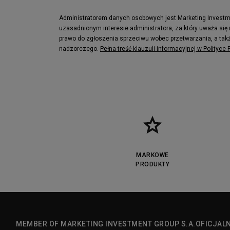
Lacoste Lerond
Fila Electrov
Lacoste Carnaby
Vans Classic
Administratorem danych osobowych jest Marketing Investmen
uzasadnionym interesie administratora, za który uważa się
Converse Run Star legacy CX
Nike Air Max
prawo do zgłoszenia sprzeciwu wobec przetwarzania, a takż
Lacoste Menerva Sport
Puma Doubl
nadzorczego.
Pełna treść klauzuli informacyjnej w Polityce
Fila Strada Low
MARKOWE
PRODUKTY
MEMBER OF MARKETING INVESTMENT GROUP S.A.
OFICJAL