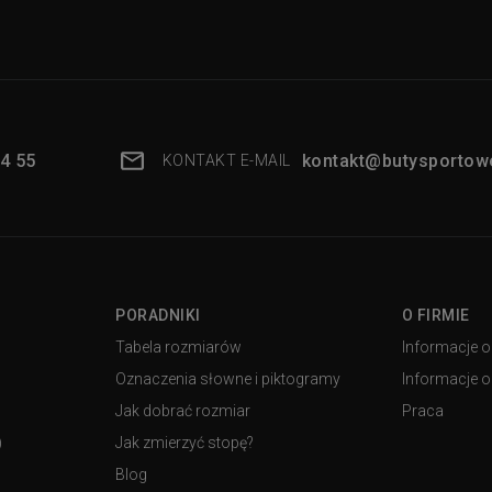
4 55
kontakt@butysportowe
KONTAKT E-MAIL
PORADNIKI
O FIRMIE
Tabela rozmiarów
Informacje o
Oznaczenia słowne i piktogramy
Informacje o 
Jak dobrać rozmiar
Praca
)
Jak zmierzyć stopę?
Blog