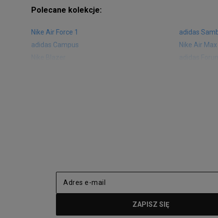
Polecane kolekcje:
Nike Air Force 1
adidas Sam
adidas Campus
Nike Air Max
Nike Blazer
adidas Foru
Nike Vapormax
New Balance
Air Jordan 1
New Balance
Nike Air Max 270
New Balanc
Nike Huarache
Reebok Clas
Nike Air More Uptempo
adidas Stan
New Balance 2002
adidas NMD
adidas Nizza
New Balance
Jordan Max Aura 4
Fila Disrupto
Vans SK8-HI
Puma Sued
New Balance 237
Nike Air Ma
Reebok Court Advance
Timberland F
Puma Cali
Lacoste Zia