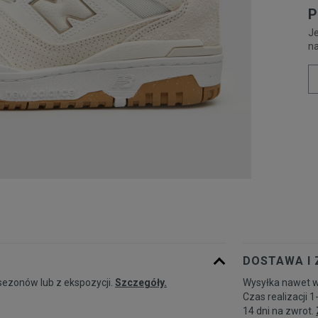
P
Je
n
DOSTAWA I
sezonów lub z ekspozycji.
Szczegóły.
Wysyłka nawet w
Czas realizacji 1
14 dni na zwrot.