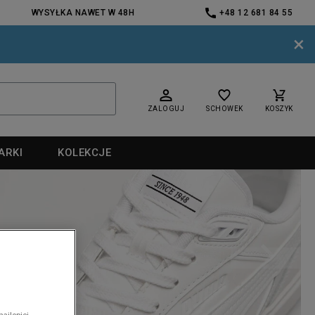
WYSYŁKA NAWET W 48H
+48 12 681 84 55
×
ZALOGUJ
SCHOWEK
KOSZYK
ARKI
KOLEKCJE
nd
ajlepiej