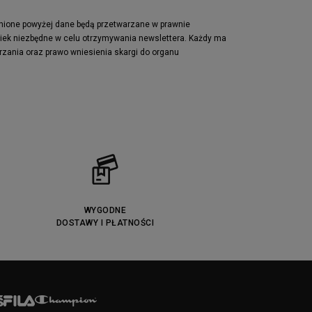
Lacoste Powercourt
Puma Retaliate
pnione powyżej dane będą przetwarzane w prawnie
wiek niezbędne w celu otrzymywania newslettera. Każdy ma
Reebok Solution MID
rzania oraz prawo wniesienia skargi do organu
Converse Chuck Taylot All Star OX
WYGODNE
DOSTAWY I PŁATNOŚCI