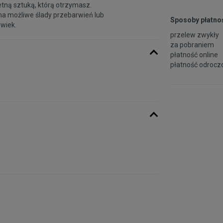
etną sztuką, którą otrzymasz.
na możliwe ślady przebarwień lub
Sposoby płatnoś
 wiek.
przelew zwykły
za pobraniem
płatność online
płatność odroczo