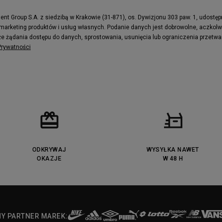
e
Puma Caven
Fila Ray Tracer
t Group S.A. z siedzibą w Krakowie (31-871), os. Dywizjonu 303 paw. 1, udostę
 marketing produktów i usług własnych. Podanie danych jest dobrowolne, aczkol
 Motif
Puma Jada
e żądania dostępu do danych, sprostowania, usunięcia lub ograniczenia przetwa
ecourt
DC Anvil
 Prywatności
ODKRYWAJ
WYSYŁKA NAWET
OKAZJE
W 48 H
NY PARTNER MAREK: