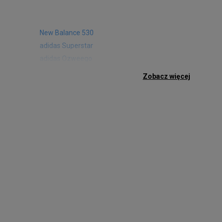
New Balance 530
adidas Superstar
adidas Ozweego
Nike Air Max 97
Zobacz więcej
Birkenstock Arizona
Nike Air Max 95
New Balance 480
Reebok Club C
Nike Air Max Pulse
Nike Waffle One
adidas Retropy
Puma Slipstream
adidas Adifom
Jordan Jumpman Two Trey
Vans Era