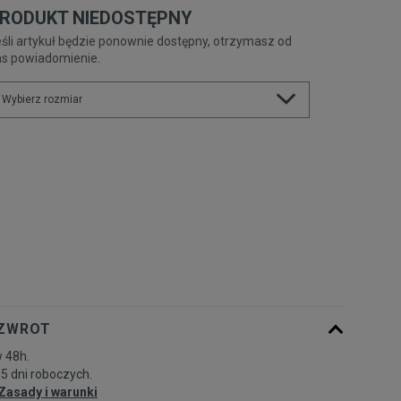
RODUKT NIEDOSTĘPNY
śli artykuł będzie ponownie dostępny, otrzymasz od
as powiadomienie.
Wybierz rozmiar
Rozmiary EU
Rozmiary US
36,5
23 cm
Powiadom o dostępności
37
23,5 cm
Powiadom o dostępności
37,5
24 cm
Powiadom o dostępności
 ZWROT
38
24,5 cm
Powiadom o dostępności
 48h.
-5 dni roboczych.
39
25 cm
Powiadom o dostępności
Zasady i warunki