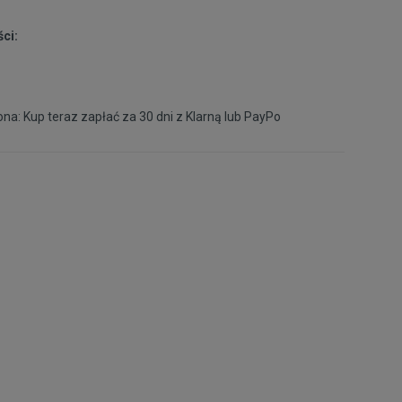
ci:
40
25,5 cm
Powiadom o dostępności
na: Kup teraz zapłać za 30 dni z
Klarną
lub
PayPo