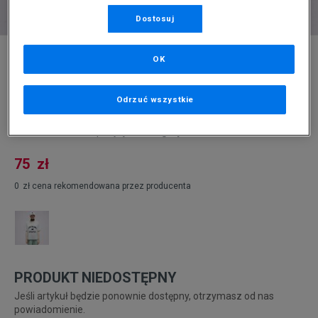
Dostosuj
* Zdjęcie poglądowe
OK
NEW BALANCE T-SHIRT NB ATHLETICS
VARSITY BOY
Odrzuć wszystkie
Produkt pochodzi z końcówek aktualnych kolekcji, ubiegłych
sezonów lub z ekspozycji.
Szczegóły.
75
zł
0
zł
cena rekomendowana przez producenta
PRODUKT NIEDOSTĘPNY
Jeśli artykuł będzie ponownie dostępny, otrzymasz od nas
powiadomienie.