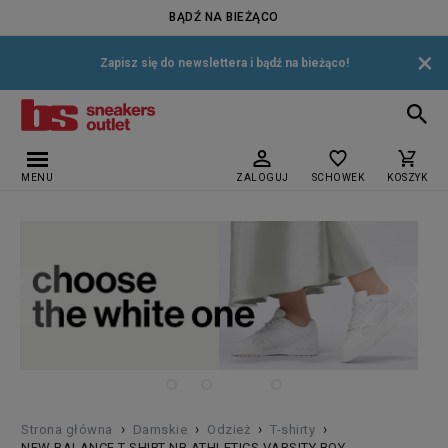
BĄDŹ NA BIEŻĄCO
×
Zapisz się do newslettera i bądź na bieżąco!
MENU
ZALOGUJ
SCHOWEK
KOSZYK
›
›
›
›
Strona główna
Damskie
Odzież
T-shirty
NEW BALANCE T-SHIRT NB ATHLETICS VARSITY BOY