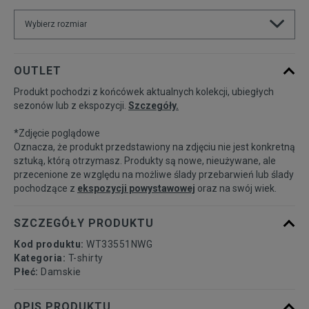
Wybierz rozmiar
Powiadom o
XS
OUTLET
dostępności
Produkt pochodzi z końcówek aktualnych kolekcji, ubiegłych
sezonów lub z ekspozycji.
Szczegóły.
Powiadom o
S
dostępności
*Zdjęcie poglądowe
Oznacza, że produkt przedstawiony na zdjęciu nie jest konkretną
Powiadom o
sztuką, którą otrzymasz. Produkty są nowe, nieużywane, ale
M
dostępności
przecenione ze względu na możliwe ślady przebarwień lub ślady
pochodzące z
ekspozycji powystawowej
oraz na swój wiek.
Powiadom o
L
dostępności
SZCZEGÓŁY PRODUKTU
Kod produktu:
WT33551NWG
Powiadom o
Kategoria:
T-shirty
XL
dostępności
Płeć:
Damskie
OPIS PRODUKTU