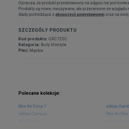
Oznacza, że produkt przedstawiony na zdjęciu nie jest konkr
Produkty są nowe, nieużywane, ale przecenione ze względu 
ślady pochodzące z
ekspozycji powystawowej
oraz na swój
SZCZEGÓŁY PRODUKTU
Kod produktu:
UXC72SC
Kategoria:
Buty lifestyle
Płeć:
Męskie
Polecane kolekcje:
Nike Air Force 1
adidas Sam
adidas Campus
Nike Air Max
Nike Blazer
adidas Foru
Nike Vapormax
New Balance