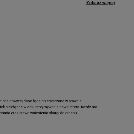
Zobacz więcej
Birkenstock Arizona
Nike Air Max 95
New Balance 480
Reebok Club C
Nike Air Max Pulse
Nike Waffle One
adidas Retropy
Puma Slipstream
adidas Adifom
Jordan Jumpman Two Trey
Vans Era
Lacoste Powercourt
Puma Retaliate
pnione powyżej dane będą przetwarzane w prawnie
wiek niezbędne w celu otrzymywania newslettera. Każdy ma
Reebok Solution MID
rzania oraz prawo wniesienia skargi do organu
Converse Chuck Taylot All Star OX