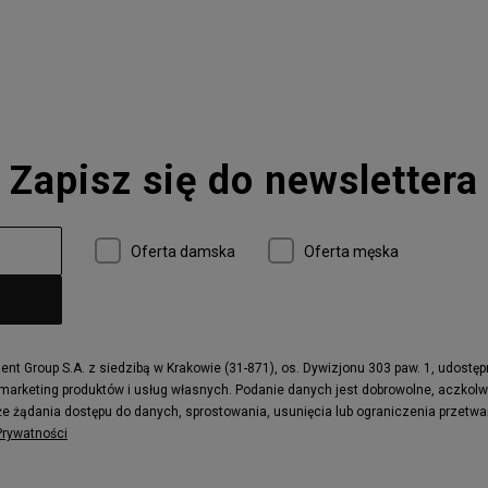
 327
adidas Handball Spezial
e CT302
adidas Ozelia
sic
Converse Chuck 70
 Smith
Puma Mayze
Converse Run Star Hike
Zapisz się do newslettera
 997
adidas ZX
r
Timberland 6
e
Vans Authentic
Oferta damska
Oferta męska
x Dawn
Puma RS-X
ield Trekker
New Balance UXC72
ne
Timberland Euro Sprint
e
Puma Caven
Fila Ray Tracer
t Group S.A. z siedzibą w Krakowie (31-871), os. Dywizjonu 303 paw. 1, udostę
 marketing produktów i usług własnych. Podanie danych jest dobrowolne, aczkol
 Motif
Puma Jada
e żądania dostępu do danych, sprostowania, usunięcia lub ograniczenia przetwa
ecourt
DC Anvil
 Prywatności