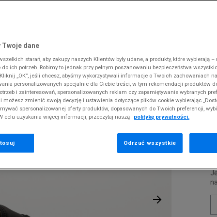
 Slipstream
38
i
i
kie sneakersy
Converse
Crocs
Fila
Supply & Dema
Reebok
Old Skool
38,5
gnacja obuwia
rki
Dickies
DC
Jordan
The North Face
Umbro
ODZIEŻ
 UXC72
 SK8-HI
ki zimowe
gnacja obuwia
Fila
Dickies
Lacoste
Tommy Hilfiger
Supply & Dema
 Twoje dane
XS
nstock Arizona
iczki i szaliki
ki zimowe
Hoodrich
Ellesse
McKenzie
Timberland
The North Face
zelkich starań, aby zakupy naszych Klientów były udane, a produkty, które wybierają – n
S
N
erland 6
do ich potrzeb. Robimy to jednak przy pełnym poszanowaniu bezpieczeństwa wszystki
iczki i szaliki
Jordan
Fila
New Balance
Vans
Timberland
liknij „OK”, jeśli chcesz, abyśmy wykorzystywali informacje o Twoich zachowaniach na
M
rland Field Trekker
wania personalizowanych specjalnie dla Ciebie treści, w tym rekomendacji produktów
Lacoste
Hoodrich
New Era
Under Armour
Pr
otrzeb i zainteresowań, spersonalizowanych reklam czy zapamiętywanie wybranych pref
rland Euro Sprint
se
Levi's
Helly Hansen
Nike
Vans
i możesz zmienić swoją decyzję i ustawienia dotyczące plików cookie wybierając „Dosto
ymywać spersonalizowanej oferty produktów, dopasowanych do Twoich preferencji, wyb
New Balance
Jordan
Puma
W celu uzyskania więcej informacji, przeczytaj naszą
politykę prywatności.
2
New Era
Lacoste
Reebok
0
Nike
Levi's
Umbro
tosuj
Odrzuć wszystkie
P
Je
n