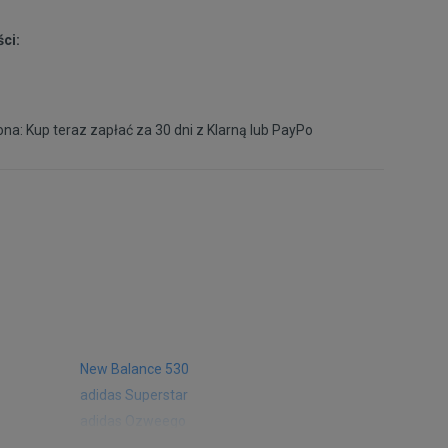
45,5
29,5 cm
Powiadom o dostępności
ci:
46,5
30 cm
Powiadom o dostępności
na: Kup teraz zapłać za 30 dni z
Klarną
lub
PayPo
New Balance 530
adidas Superstar
adidas Ozweego
Nike Air Max 97