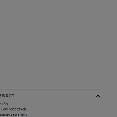
Rozmiary EU
Rozmiary US
41,5
26 cm
Powiadom o dostępności
42
26,5 cm
Powiadom o dostępności
42,5
27 cm
Powiadom o dostępności
43
27,5 cm
Powiadom o dostępności
44
28 cm
Powiadom o dostępności
44,5
28,5 cm
Powiadom o dostępności
 ZWROT
 48h.
45
29 cm
Powiadom o dostępności
-5 dni roboczych.
Zasady i warunki