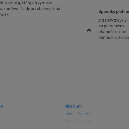
etną sztuką, którą otrzymasz.
na możliwe ślady przebarwień lub
Sposoby płatnoś
 wiek.
przelew zwykły
za pobraniem
płatność online
płatność odroczo
ba
Nike Dunk
adidas Gazelle
m
Nike Air Max 90
 574
Vans Old Skool