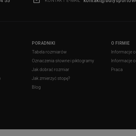
4 55
kontakt@butysportowe
KONTAKT E-MAIL
PORADNIKI
O FIRMIE
Tabela rozmiarów
Informacje o
Oznaczenia słowne i piktogramy
Informacje o 
Jak dobrać rozmiar
Praca
)
Jak zmierzyć stopę?
Blog