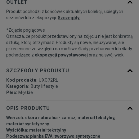
OUTLET
Produkt pochodzi z końcówek aktualnych kolekcji, ubiegłych
41,5
26 cm
Powiadom o dostępności
sezonów lub z ekspozycji.
Szczegóły.
*Zdjęcie poglądowe
42
26,5 cm
Powiadom o dostępności
Oznacza, że produkt przedstawiony na zdjęciu nie jest konkretną
sztuką, którą otrzymasz. Produkty są nowe, nieużywane, ale
przecenione ze względu na możliwe ślady przebarwień lub ślady
42,5
27 cm
Powiadom o dostępności
pochodzące z
ekspozycji powystawowej
oraz na swój wiek.
43
27,5 cm
Powiadom o dostępności
SZCZEGÓŁY PRODUKTU
Kod produktu:
UXC72RL
44
28 cm
Powiadom o dostępności
Kategoria:
Buty lifestyle
Płeć:
Męskie
44,5
28,5 cm
Powiadom o dostępności
OPIS PRODUKTU
Wierzch: skóra naturalna - zamsz, materiał tekstylny,
45
29 cm
Powiadom o dostępności
materiał syntetyczny
Wyściółka: materiał tekstylny
Podeszwa: pianka EVA, tworzywo syntetyczne
45,5
29,5 cm
Powiadom o dostępności