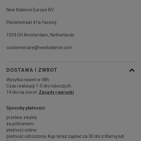
New Balance Europe BV
46,5
30 cm
Powiadom o dostępności
Pilotenstraat 41a-factorij
1059 CH Amsterdam, Netherlands
customercare@newbalance.com
DOSTAWA I ZWROT
Wysyłka nawet w 48h.
Czas realizacji 1-5 dni roboczych.
14 dni na zwrot.
Zasady i warunki
Sposoby płatności:
przelew zwykły
za pobraniem
płatność online
płatność odroczona: Kup teraz zapłać za 30 dni z
Klarną
lub