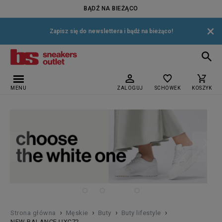
BĄDŹ NA BIEŻĄCO
×
Zapisz się do newslettera i bądź na bieżąco!
MENU
ZALOGUJ
SCHOWEK
KOSZYK
›
›
›
›
Strona główna
Męskie
Buty
Buty lifestyle
NEW BALANCE UXC72