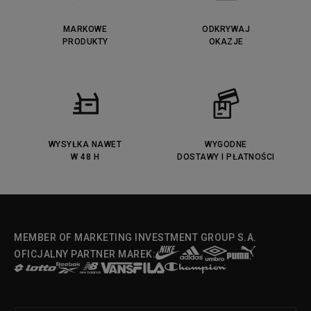
Lacoste Lerond
Fila Electrove
Puma Caven
Lacoste Powercourt
MARKOWE
ODKRYWAJ
Lacoste Carnaby
PRODUKTY
Vans Classic
OKAZJE
Fila Ray Tracer
Puma Retaliate
Converse Run Star legacy CX
Nike Air Max Motif
Puma Jada
Reebok Solution MID
Lacoste Menerva Sport
Puma Doublecourt
DC Anvil
Converse Chuck Taylot All Star
OX
WYSYŁKA NAWET
WYGODNE
W 48 H
DOSTAWY I PŁATNOŚCI
Fila Strada Low
MEMBER OF MARKETING INVESTMENT GROUP S.A.
OFICJALNY PARTNER MAREK: