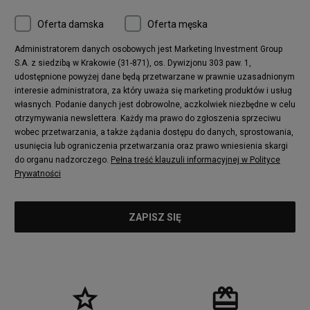
Converse Chuck 70
New Balance 480
Oferta damska
Oferta męska
Nike Air More Uptempo
adidas Stan Smith
Puma Mayze
Reebok Club C
Administratorem danych osobowych jest Marketing Investment Group
S.A. z siedzibą w Krakowie (31-871), os. Dywizjonu 303 paw. 1,
New Balance 2002
adidas NMD
udostępnione powyżej dane będą przetwarzane w prawnie uzasadnionym
Converse Run Star Hike
Nike Air Max Pulse
interesie administratora, za który uważa się marketing produktów i usług
adidas Nizza
New Balance 997
własnych. Podanie danych jest dobrowolne, aczkolwiek niezbędne w celu
adidas ZX
Nike Waffle One
otrzymywania newslettera. Każdy ma prawo do zgłoszenia sprzeciwu
wobec przetwarzania, a także żądania dostępu do danych, sprostowania,
Jordan Max Aura 4
Fila Disruptor
usunięcia lub ograniczenia przetwarzania oraz prawo wniesienia skargi
Timberland 6
adidas Retropy
do organu nadzorczego.
Pełna treść klauzuli informacyjnej w Polityce
Vans SK8-HI
Puma Suede
Prywatności
Vans Authentic
Puma Slipstream
New Balance 237
Nike Air Max Dawn
Puma RS-X
adidas Adifom
Reebok Court Advance
Timberland Field Trekker
New Balance UXC72
Jordan Jumpman Two Trey
Puma Cali
Lacoste Ziane
Timberland Euro Sprint
Vans Era