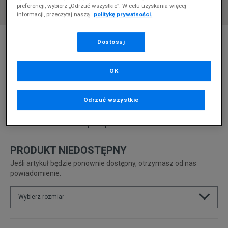
preferencji, wybierz „Odrzuć wszystkie”. W celu uzyskania więcej
informacji, przeczytaj naszą
politykę prywatności.
* Zdjęcie poglądowe
Dostosuj
NEW BALANCE UXC72
OK
Produkt pochodzi z końcówek aktualnych kolekcji, ubiegłych
sezonów lub z ekspozycji.
Szczegóły.
Odrzuć wszystkie
339,99
zł
0
zł
cena rekomendowana przez producenta
PRODUKT NIEDOSTĘPNY
Jeśli artykuł będzie ponownie dostępny, otrzymasz od nas
powiadomienie.
Wybierz rozmiar
Rozmiary EU
Rozmiary US