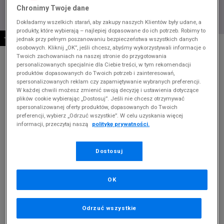
Chronimy Twoje dane
Dokładamy wszelkich starań, aby zakupy naszych Klientów były udane, a
produkty, które wybierają – najlepiej dopasowane do ich potrzeb. Robimy to
-10% ZA MIN. 500 ZŁ KOD: SUM10
jednak przy pełnym poszanowaniu bezpieczeństwa wszystkich danych
* Zdjęcie poglądowe
osobowych. Kliknij „OK”, jeśli chcesz, abyśmy wykorzystywali informacje o
Twoich zachowaniach na naszej stronie do przygotowania
NEW ERA CZAPKA ZIMOWA ESSENTIAL CUFF
personalizowanych specjalnie dla Ciebie treści, w tym rekomendacji
KNIT BULLS CHICAGO BULL
produktów dopasowanych do Twoich potrzeb i zainteresowań,
spersonalizowanych reklam czy zapamiętywanie wybranych preferencji.
W każdej chwili możesz zmienić swoją decyzję i ustawienia dotyczące
Produkt pochodzi z końcówek aktualnych kolekcji, ubiegłych
plików cookie wybierając „Dostosuj”. Jeśli nie chcesz otrzymywać
sezonów lub z ekspozycji.
Szczegóły.
spersonalizowanej oferty produktów, dopasowanych do Twoich
preferencji, wybierz „Odrzuć wszystkie”. W celu uzyskania więcej
119,99
zł
informacji, przeczytaj naszą
politykę prywatności.
139,99
zł
cena rekomendowana przez producenta
Dostosuj
Kolor:
czarny
OK
Odrzuć wszystkie