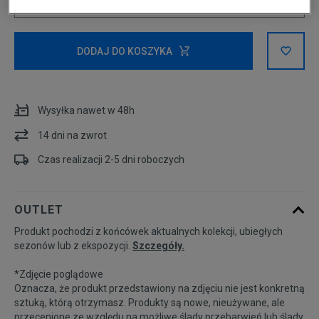
ONE SIZE
ONE SIZE
DODAJ DO KOSZYKA
Wysyłka nawet w 48h
14 dni na zwrot
Czas realizacji 2-5 dni roboczych
OUTLET
Produkt pochodzi z końcówek aktualnych kolekcji, ubiegłych
sezonów lub z ekspozycji.
Szczegóły.
*Zdjęcie poglądowe
Oznacza, że produkt przedstawiony na zdjęciu nie jest konkretną
sztuką, którą otrzymasz. Produkty są nowe, nieużywane, ale
przecenione ze względu na możliwe ślady przebarwień lub ślady