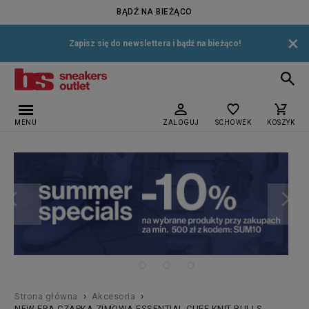
BĄDŹ NA BIEŻĄCO
×
Zapisz się do newslettera i bądź na bieżąco!
MENU
ZALOGUJ
SCHOWEK
KOSZYK
›
›
Strona główna
Akcesoria
NEW ERA CZAPKA ZIMOWA ESSENTIAL CUFF KNIT BULLS