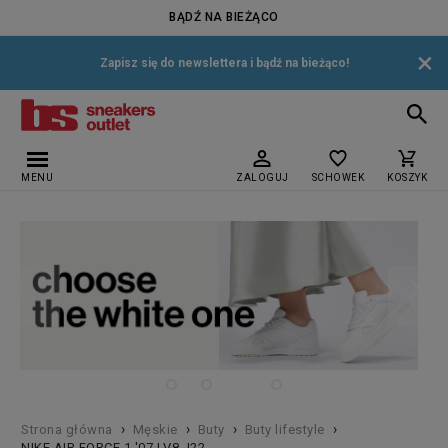
BĄDŹ NA BIEŻĄCO
×
Zapisz się do newslettera i bądź na bieżąco!
MENU
ZALOGUJ
SCHOWEK
KOSZYK
›
›
›
›
Strona główna
Męskie
Buty
Buty lifestyle
NIKE AIR FORCE 1 '07 LV8 J22