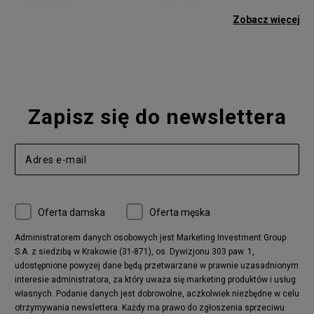
adidas Gazelle
adidas Superstar
Zobacz więcej
Nike Blazer
adidas Forum
Nike Air Max 90
adidas Ozweego
Nike Vapormax
New Balance 574
Vans Old Skool
Nike Air Max 97
Air Jordan 1
New Balance 327
Zapisz się do newslettera
adidas Handball Spezial
Birkenstock Arizona
Nike Air Max 270
New Balance CT302
adidas Ozelia
Nike Air Max 95
Nike Huarache
Reebok Classic
Converse Chuck 70
New Balance 480
Oferta damska
Oferta męska
Nike Air More Uptempo
adidas Stan Smith
Puma Mayze
Reebok Club C
Administratorem danych osobowych jest Marketing Investment Group
S.A. z siedzibą w Krakowie (31-871), os. Dywizjonu 303 paw. 1,
New Balance 2002
adidas NMD
udostępnione powyżej dane będą przetwarzane w prawnie uzasadnionym
Converse Run Star Hike
Nike Air Max Pulse
interesie administratora, za który uważa się marketing produktów i usług
adidas Nizza
New Balance 997
własnych. Podanie danych jest dobrowolne, aczkolwiek niezbędne w celu
adidas ZX
Nike Waffle One
otrzymywania newslettera. Każdy ma prawo do zgłoszenia sprzeciwu