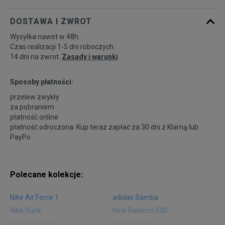
DOSTAWA I ZWROT
46
30 cm
Powiadom o dostępności
Wysyłka nawet w 48h.
Czas realizacji 1-5 dni roboczych.
14 dni na zwrot.
Zasady i warunki
Sposoby płatności:
przelew zwykły
za pobraniem
płatność online
płatność odroczona: Kup teraz zapłać za 30 dni z
Klarną
lub
PayPo
Polecane kolekcje:
Nike Air Force 1
adidas Samba
Nike Dunk
New Balance 530
adidas Campus
Nike Air Max