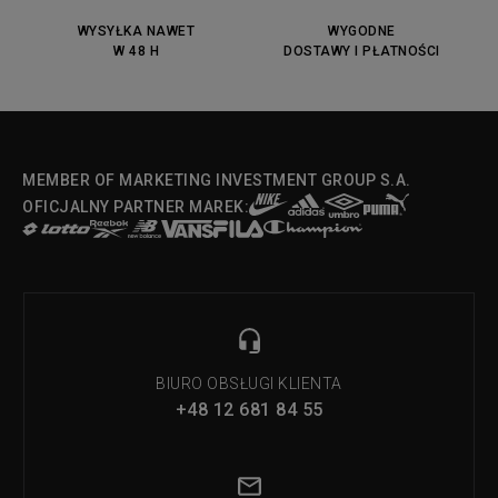
DC Anvil
Converse Chuck Taylot All Star
OX
WYSYŁKA NAWET
WYGODNE
W 48 H
DOSTAWY I PŁATNOŚCI
Fila Strada Low
MEMBER OF MARKETING INVESTMENT GROUP S.A.
OFICJALNY PARTNER MAREK:
BIURO OBSŁUGI KLIENTA
+48 12 681 84 55