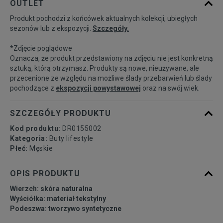
OUTLET
Produkt pochodzi z końcówek aktualnych kolekcji, ubiegłych
41
26 cm
Powiadom o dostępności
sezonów lub z ekspozycji.
Szczegóły.
*Zdjęcie poglądowe
42
26,5 cm
Powiadom o dostępności
Oznacza, że produkt przedstawiony na zdjęciu nie jest konkretną
sztuką, którą otrzymasz. Produkty są nowe, nieużywane, ale
przecenione ze względu na możliwe ślady przebarwień lub ślady
42,5
27 cm
Powiadom o dostępności
pochodzące z
ekspozycji powystawowej
oraz na swój wiek.
43
27,5 cm
Powiadom o dostępności
SZCZEGÓŁY PRODUKTU
Kod produktu:
DR0155002
44
28 cm
Powiadom o dostępności
Kategoria:
Buty lifestyle
Płeć:
Męskie
44,5
28,5 cm
Powiadom o dostępności
OPIS PRODUKTU
Wierzch: skóra naturalna
45
29 cm
Powiadom o dostępności
Wyściółka: materiał tekstylny
Podeszwa: tworzywo syntetyczne
45,5
29,5 cm
Powiadom o dostępności