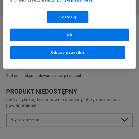
informacji, przeczytaj naszą
politykę prywatności.
Dostosuj
* Zdjęcie poglądowe
NIKE AIR FORCE 1 '07 LV8 J22
OK
Produkt pochodzi z końcówek aktualnych kolekcji, ubiegłych
sezonów lub z ekspozycji.
Szczegóły.
Odrzuć wszystkie
414,99
zł
0
zł
cena rekomendowana przez producenta
PRODUKT NIEDOSTĘPNY
Jeśli artykuł będzie ponownie dostępny, otrzymasz od nas
powiadomienie.
Wybierz rozmiar
Rozmiary EU
Rozmiary US