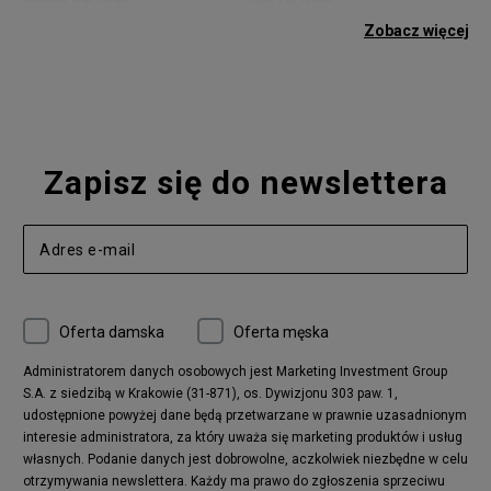
adidas Gazelle
adidas Superstar
Zobacz więcej
Nike Blazer
adidas Forum
Nike Air Max 90
adidas Ozweego
Nike Vapormax
New Balance 574
Vans Old Skool
Nike Air Max 97
Air Jordan 1
New Balance 327
Zapisz się do newslettera
adidas Handball Spezial
Birkenstock Arizona
Nike Air Max 270
New Balance CT302
adidas Ozelia
Nike Air Max 95
Nike Huarache
Reebok Classic
Converse Chuck 70
New Balance 480
Oferta damska
Oferta męska
Nike Air More Uptempo
adidas Stan Smith
Puma Mayze
Reebok Club C
Administratorem danych osobowych jest Marketing Investment Group
S.A. z siedzibą w Krakowie (31-871), os. Dywizjonu 303 paw. 1,
New Balance 2002
adidas NMD
udostępnione powyżej dane będą przetwarzane w prawnie uzasadnionym
Converse Run Star Hike
Nike Air Max Pulse
interesie administratora, za który uważa się marketing produktów i usług
adidas Nizza
New Balance 997
własnych. Podanie danych jest dobrowolne, aczkolwiek niezbędne w celu
adidas ZX
Nike Waffle One
otrzymywania newslettera. Każdy ma prawo do zgłoszenia sprzeciwu