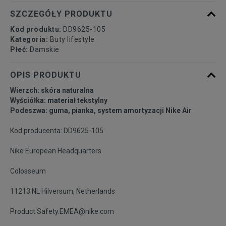
40
25,5 cm
Powiadom o dostępności
SZCZEGÓŁY PRODUKTU
Kod produktu:
DD9625-105
40,5
26 cm
Powiadom o dostępności
Kategoria:
Buty lifestyle
Płeć:
Damskie
41
26,5 cm
Powiadom o dostępności
OPIS PRODUKTU
Wierzch: skóra naturalna
42
27 cm
Powiadom o dostępności
Wyściółka: materiał tekstylny
Podeszwa: guma, pianka, system amortyzacji Nike Air
42,5
27,5 cm
Powiadom o dostępności
Kod producenta: DD9625-105
Nike European Headquarters
43
28 cm
Powiadom o dostępności
Colosseum
44
28,5 cm
Powiadom o dostępności
11213 NL Hilversum, Netherlands
44,5
29 cm
Powiadom o dostępności
Product.Safety.EMEA@nike.com