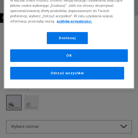
W każdej chwili możesz zmienić swoją decyzję i ustawienia dotyczące
plików cookie wybierając „Dostosuj”. Jeśli nie chcesz otrzymywać
spersonalizowanej oferty produktów, dopasowanych do Twoich
preferencji, wybierz „Odrzuć wszystkie”. W celu uzyskania więcej
OSTATNIE SZTUKI
* Zdjęcie poglądowe
informacji, przeczytaj naszą
politykę prywatności.
NIKE AIR FORCE 1 '07 MID
Dostosuj
Produkt pochodzi z końcówek aktualnych kolekcji, ubiegłych
sezonów lub z ekspozycji.
Szczegóły.
OK
300
zł
Odrzuć wszystkie
599,99
zł
cena rekomendowana przez producenta
Kolor:
biały
Wybierz rozmiar