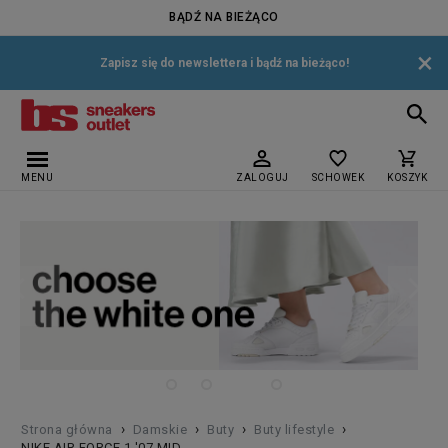
BĄDŹ NA BIEŻĄCO
×
Zapisz się do newslettera i bądź na bieżąco!
MENU
ZALOGUJ
SCHOWEK
KOSZYK
›
›
›
›
Strona główna
Damskie
Buty
Buty lifestyle
NIKE AIR FORCE 1 '07 MID