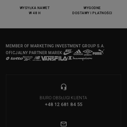
DC Anvil
Converse Chuck Taylot All Star
OX
WYSYŁKA NAWET
WYGODNE
W 48 H
DOSTAWY I PŁATNOŚCI
Fila Strada Low
MEMBER OF MARKETING INVESTMENT GROUP S.A.
OFICJALNY PARTNER MAREK:
BIURO OBSŁUGI KLIENTA
+48 12 681 84 55