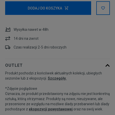
Rozmiary EU
Rozmiary US
DODAJ DO KOSZYKA
35,5
22 cm
Powiadom o dostępności
Wysyłka nawet w 48h
36
22,5 cm
14 dni na zwrot
36,5
23 cm
Powiadom o dostępności
Czas realizacji 2-5 dni roboczych
37,5
23,5 cm
Powiadom o dostępności
OUTLET
Produkt pochodzi z końcówek aktualnych kolekcji, ubiegłych
38
24 cm
Powiadom o dostępności
sezonów lub z ekspozycji.
Szczegóły.
*Zdjęcie poglądowe
38,5
24,5 cm
Powiadom o dostępności
Oznacza, że produkt przedstawiony na zdjęciu nie jest konkretną
sztuką, którą otrzymasz. Produkty są nowe, nieużywane, ale
przecenione ze względu na możliwe ślady przebarwień lub ślady
39
25 cm
Powiadom o dostępności
pochodzące z
ekspozycji powystawowej
oraz na swój wiek.