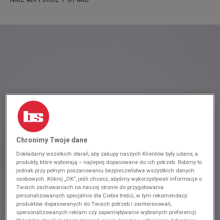
Chronimy Twoje dane
Dokładamy wszelkich starań, aby zakupy naszych Klientów były udane, a
produkty, które wybierają – najlepiej dopasowane do ich potrzeb. Robimy to
jednak przy pełnym poszanowaniu bezpieczeństwa wszystkich danych
osobowych. Kliknij „OK”, jeśli chcesz, abyśmy wykorzystywali informacje o
Twoich zachowaniach na naszej stronie do przygotowania
personalizowanych specjalnie dla Ciebie treści, w tym rekomendacji
produktów dopasowanych do Twoich potrzeb i zainteresowań,
spersonalizowanych reklam czy zapamiętywanie wybranych preferencji.