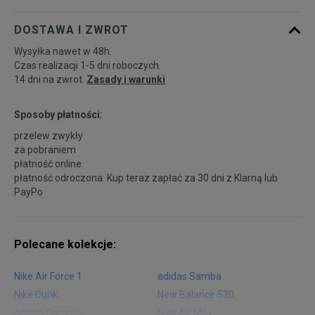
DOSTAWA I ZWROT
Wysyłka nawet w 48h.
Czas realizacji 1-5 dni roboczych.
14 dni na zwrot.
Zasady i warunki
Sposoby płatności:
przelew zwykły
za pobraniem
płatność online
płatność odroczona: Kup teraz zapłać za 30 dni z
Klarną
lub
PayPo
Polecane kolekcje:
Nike Air Force 1
adidas Samba
Nike Dunk
New Balance 530
adidas Campus
Nike Air Max