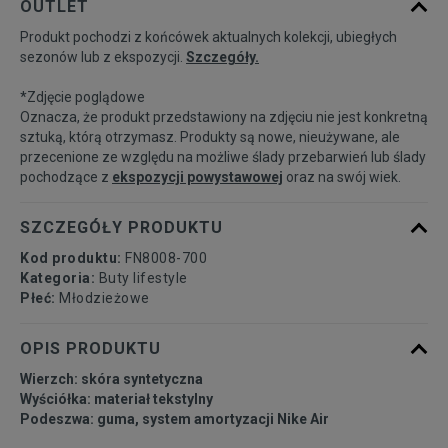
OUTLET
Produkt pochodzi z końcówek aktualnych kolekcji, ubiegłych
35,5
22,5 cm
Powiadom o dostępności
sezonów lub z ekspozycji.
Szczegóły.
*Zdjęcie poglądowe
36
23 cm
Powiadom o dostępności
Oznacza, że produkt przedstawiony na zdjęciu nie jest konkretną
sztuką, którą otrzymasz. Produkty są nowe, nieużywane, ale
przecenione ze względu na możliwe ślady przebarwień lub ślady
36,5
23,5 cm
Powiadom o dostępności
pochodzące z
ekspozycji powystawowej
oraz na swój wiek.
37,5
23,5 cm
Powiadom o dostępności
SZCZEGÓŁY PRODUKTU
Kod produktu:
FN8008-700
38
24 cm
Powiadom o dostępności
Kategoria:
Buty lifestyle
Płeć:
Młodzieżowe
38,5
24 cm
Powiadom o dostępności
OPIS PRODUKTU
Wierzch: skóra syntetyczna
39
24,5 cm
Powiadom o dostępności
Wyściółka: materiał tekstylny
Podeszwa: guma, system amortyzacji Nike Air
40
25 cm
Powiadom o dostępności