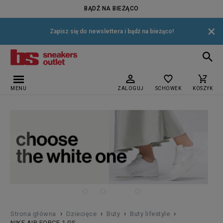
BĄDŹ NA BIEŻĄCO
×
Zapisz się do newslettera i bądź na bieżąco!
MENU
ZALOGUJ
SCHOWEK
KOSZYK
›
›
›
›
Strona główna
Dziecięce
Buty
Buty lifestyle
NIKE AIR FORCE 1 GS