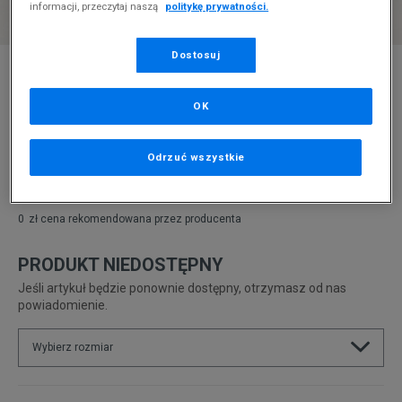
informacji, przeczytaj naszą
politykę prywatności.
Dostosuj
* Zdjęcie poglądowe
NIKE AIR FORCE 1 GS
OK
Produkt pochodzi z końcówek aktualnych kolekcji, ubiegłych
sezonów lub z ekspozycji.
Szczegóły.
Odrzuć wszystkie
329,99
zł
0
zł
cena rekomendowana przez producenta
PRODUKT NIEDOSTĘPNY
Jeśli artykuł będzie ponownie dostępny, otrzymasz od nas
powiadomienie.
Wybierz rozmiar
Rozmiary EU
Rozmiary US