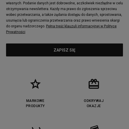
adidas Nizza
New Balance 997
własnych. Podanie danych jest dobrowolne, aczkolwiek niezbędne w celu
adidas ZX
Nike Waffle One
otrzymywania newslettera. Każdy ma prawo do zgłoszenia sprzeciwu
wobec przetwarzania, a także żądania dostępu do danych, sprostowania,
Jordan Max Aura 4
Fila Disruptor
usunięcia lub ograniczenia przetwarzania oraz prawo wniesienia skargi
Timberland 6
adidas Retropy
do organu nadzorczego.
Pełna treść klauzuli informacyjnej w Polityce
Vans SK8-HI
Puma Suede
Prywatności
Vans Authentic
Puma Slipstream
New Balance 237
Nike Air Max Dawn
Puma RS-X
adidas Adifom
Reebok Court Advance
Timberland Field Trekker
New Balance UXC72
Jordan Jumpman Two Trey
Puma Cali
Lacoste Ziane
Timberland Euro Sprint
Vans Era
Lacoste Lerond
Fila Electrove
Puma Caven
Lacoste Powercourt
MARKOWE
ODKRYWAJ
Lacoste Carnaby
PRODUKTY
Vans Classic
OKAZJE
Fila Ray Tracer
Puma Retaliate
Converse Run Star legacy CX
Nike Air Max Motif
Puma Jada
Reebok Solution MID