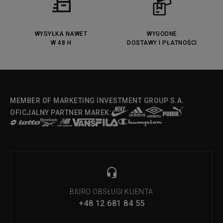
Lacoste Menerva Sport
Puma Doublecourt
DC Anvil
Converse Chuck Taylot All Star
OX
WYSYŁKA NAWET
WYGODNE
W 48 H
DOSTAWY I PŁATNOŚCI
Fila Strada Low
MEMBER OF MARKETING INVESTMENT GROUP S.A.
OFICJALNY PARTNER MAREK:
BIURO OBSŁUGI KLIENTA
+48 12 681 84 55