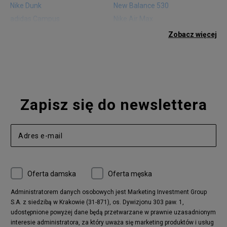
Nike Dunk
New Balance 530
adidas Campus
Nike Air Max
adidas Gazelle
adidas Superstar
Zobacz więcej
Nike Blazer
adidas Forum
Nike Air Max 90
adidas Ozweego
Nike Vapormax
New Balance 574
Vans Old Skool
Nike Air Max 97
Air Jordan 1
New Balance 327
Zapisz się do newslettera
adidas Handball Spezial
Birkenstock Arizona
Nike Air Max 270
New Balance CT302
adidas Ozelia
Nike Air Max 95
Nike Huarache
Reebok Classic
Converse Chuck 70
New Balance 480
Oferta damska
Oferta męska
Nike Air More Uptempo
adidas Stan Smith
Puma Mayze
Reebok Club C
Administratorem danych osobowych jest Marketing Investment Group
S.A. z siedzibą w Krakowie (31-871), os. Dywizjonu 303 paw. 1,
New Balance 2002
adidas NMD
udostępnione powyżej dane będą przetwarzane w prawnie uzasadnionym
Converse Run Star Hike
Nike Air Max Pulse
interesie administratora, za który uważa się marketing produktów i usług