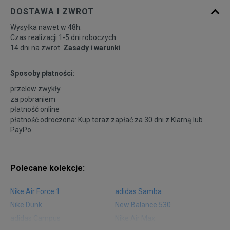
DOSTAWA I ZWROT
Wysyłka nawet w 48h.
Czas realizacji 1-5 dni roboczych.
14 dni na zwrot.
Zasady i warunki
Sposoby płatności:
przelew zwykły
za pobraniem
płatność online
płatność odroczona: Kup teraz zapłać za 30 dni z
Klarną
lub
PayPo
Polecane kolekcje:
Nike Air Force 1
adidas Samba
Nike Dunk
New Balance 530
adidas Campus
Nike Air Max