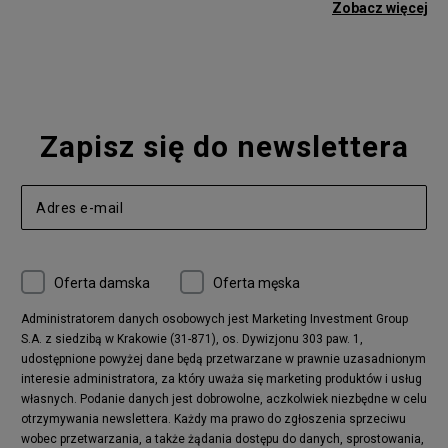
adidas Gazelle
adidas Superstar
Zobacz więcej
Nike Blazer
adidas Forum
Nike Air Max 90
adidas Ozweego
Nike Vapormax
New Balance 574
Vans Old Skool
Nike Air Max 97
Air Jordan 1
New Balance 327
Zapisz się do newslettera
adidas Handball Spezial
Birkenstock Arizona
Nike Air Max 270
New Balance CT302
adidas Ozelia
Nike Air Max 95
Nike Huarache
Reebok Classic
Converse Chuck 70
New Balance 480
Oferta damska
Oferta męska
Nike Air More Uptempo
adidas Stan Smith
Puma Mayze
Reebok Club C
Administratorem danych osobowych jest Marketing Investment Group
S.A. z siedzibą w Krakowie (31-871), os. Dywizjonu 303 paw. 1,
New Balance 2002
adidas NMD
udostępnione powyżej dane będą przetwarzane w prawnie uzasadnionym
Converse Run Star Hike
Nike Air Max Pulse
interesie administratora, za który uważa się marketing produktów i usług
adidas Nizza
New Balance 997
własnych. Podanie danych jest dobrowolne, aczkolwiek niezbędne w celu
adidas ZX
Nike Waffle One
otrzymywania newslettera. Każdy ma prawo do zgłoszenia sprzeciwu
wobec przetwarzania, a także żądania dostępu do danych, sprostowania,
Jordan Max Aura 4
Fila Disruptor