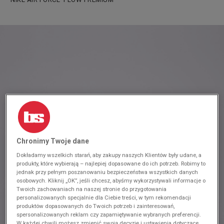
Chronimy Twoje dane
Dokładamy wszelkich starań, aby zakupy naszych Klientów były udane, a
produkty, które wybierają – najlepiej dopasowane do ich potrzeb. Robimy to
jednak przy pełnym poszanowaniu bezpieczeństwa wszystkich danych
osobowych. Kliknij „OK”, jeśli chcesz, abyśmy wykorzystywali informacje o
Twoich zachowaniach na naszej stronie do przygotowania
personalizowanych specjalnie dla Ciebie treści, w tym rekomendacji
produktów dopasowanych do Twoich potrzeb i zainteresowań,
spersonalizowanych reklam czy zapamiętywanie wybranych preferencji.
W każdej chwili możesz zmienić swoją decyzję i ustawienia dotyczące