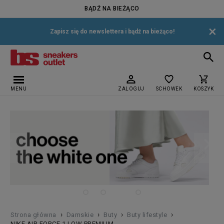
BĄDŹ NA BIEŻĄCO
×
Zapisz się do newslettera i bądź na bieżąco!
MENU
ZALOGUJ
SCHOWEK
KOSZYK
›
›
›
›
Strona główna
Damskie
Buty
Buty lifestyle
NIKE AIR FORCE 1 LOW PREMIUM