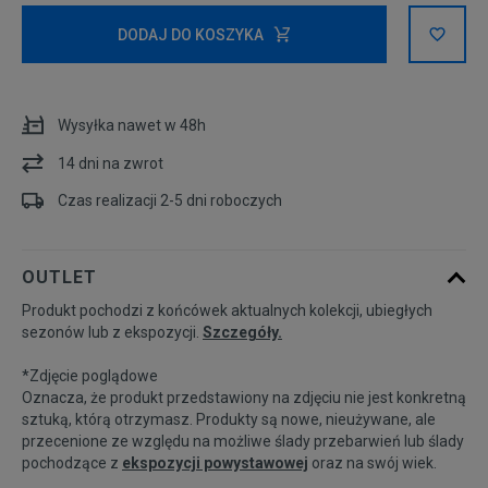
Rozmiary EU
Rozmiary US
DODAJ DO KOSZYKA
36
22,5 cm
Powiadom o dostępności
Wysyłka nawet w 48h
36,5
23 cm
14 dni na zwrot
37,5
23,5 cm
Powiadom o dostępności
Czas realizacji 2-5 dni roboczych
38
24 cm
OUTLET
Produkt pochodzi z końcówek aktualnych kolekcji, ubiegłych
38,5
24,5 cm
Powiadom o dostępności
sezonów lub z ekspozycji.
Szczegóły.
*Zdjęcie poglądowe
39
25 cm
Powiadom o dostępności
Oznacza, że produkt przedstawiony na zdjęciu nie jest konkretną
sztuką, którą otrzymasz. Produkty są nowe, nieużywane, ale
przecenione ze względu na możliwe ślady przebarwień lub ślady
40
25,5 cm
pochodzące z
ekspozycji powystawowej
oraz na swój wiek.