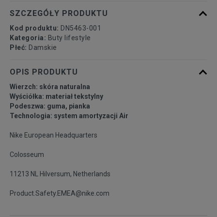
40,5
26 cm
Powiadom o dostępności
SZCZEGÓŁY PRODUKTU
Kod produktu:
DN5463-001
41
26,5 cm
Powiadom o dostępności
Kategoria:
Buty lifestyle
Płeć:
Damskie
OPIS PRODUKTU
Wierzch: skóra naturalna
Wyściółka: materiał tekstylny
Podeszwa: guma, pianka
Technologia: system amortyzacji Air
Nike European Headquarters
Colosseum
11213 NL Hilversum, Netherlands
Product.Safety.EMEA@nike.com