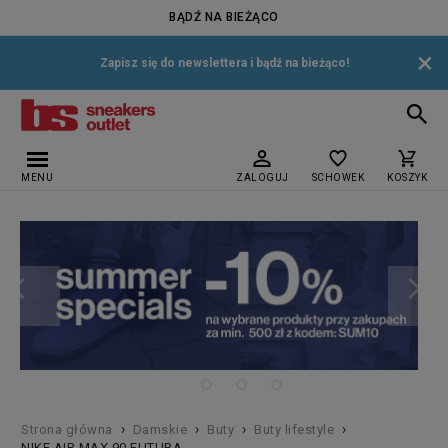
BĄDŹ NA BIEŻĄCO
×
Zapisz się do newslettera i bądź na bieżąco!
MENU
ZALOGUJ
SCHOWEK
KOSZYK
›
›
›
›
Strona główna
Damskie
Buty
Buty lifestyle
NIKE AIR MAX 90 FUTURA