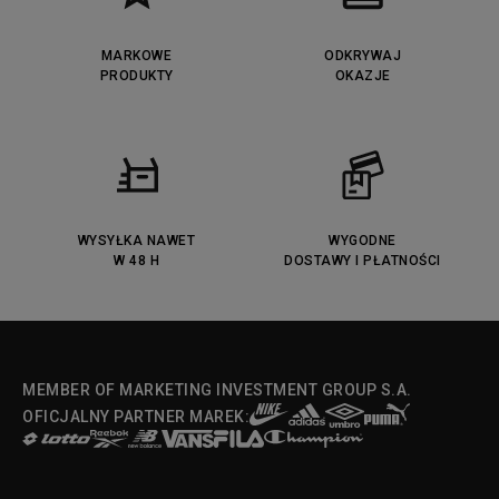
Lacoste Lerond
Fila Electrove
Puma Caven
Lacoste Powercourt
MARKOWE
ODKRYWAJ
Lacoste Carnaby
PRODUKTY
Vans Classic
OKAZJE
Fila Ray Tracer
Puma Retaliate
Converse Run Star legacy CX
Nike Air Max Motif
Puma Jada
Reebok Solution MID
Lacoste Menerva Sport
Puma Doublecourt
DC Anvil
Converse Chuck Taylot All Star
OX
WYSYŁKA NAWET
WYGODNE
W 48 H
DOSTAWY I PŁATNOŚCI
Fila Strada Low
MEMBER OF MARKETING INVESTMENT GROUP S.A.
OFICJALNY PARTNER MAREK: