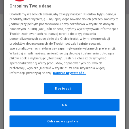
Chronimy Twoje dane
Dokładamy wszelkich starań, aby zakupy naszych Klientów były udane, a
produkty, które wybierają – najlepiej dopasowane do ich potrzeb. Robimy to
* Zdjęcie poglądowe
jednak przy pełnym poszanowaniu bezpieczeństwa wszystkich danych
osobowych. Kliknij „OK”, jeśli chcesz, abyśmy wykorzystywali informacje o
NIKE AIR MAX 90 FUTURA
Twoich zachowaniach na naszej stronie do przygotowania
personalizowanych specjalnie dla Ciebie treści, w tym rekomendacji
Produkt pochodzi z końcówek aktualnych kolekcji, ubiegłych
produktów dopasowanych do Twoich potrzeb i zainteresowań,
sezonów lub z ekspozycji.
Szczegóły.
spersonalizowanych reklam czy zapamiętywanie wybranych preferencji.
W każdej chwili możesz zmienić swoją decyzję i ustawienia dotyczące
plików cookie wybierając „Dostosuj”. Jeśli nie chcesz otrzymywać
359,99
zł
spersonalizowanej oferty produktów, dopasowanych do Twoich
preferencji, wybierz „Odrzuć wszystkie”. W celu uzyskania więcej
0
zł
cena rekomendowana przez producenta
informacji, przeczytaj naszą
politykę prywatności.
Kolor:
miętowy
Dostosuj
OK
PRODUKT NIEDOSTĘPNY
Odrzuć wszystkie
Jeśli artykuł będzie ponownie dostępny, otrzymasz od nas