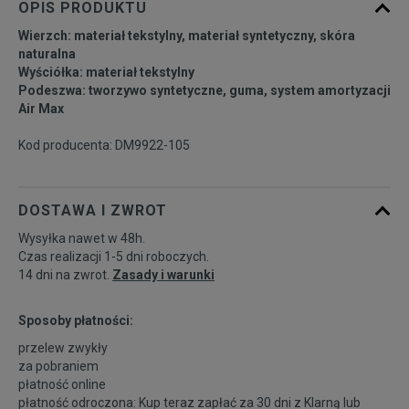
OPIS PRODUKTU
Wierzch: materiał tekstylny, materiał syntetyczny, skóra
39
25 cm
Powiadom o dostępności
naturalna
Wyściółka: materiał tekstylny
Podeszwa: tworzywo syntetyczne, guma, system amortyzacji
40
25,5 cm
Powiadom o dostępności
Air Max
Kod producenta: DM9922-105
40,5
26 cm
Powiadom o dostępności
41
26,5 cm
Powiadom o dostępności
DOSTAWA I ZWROT
Wysyłka nawet w 48h.
42
27 cm
Powiadom o dostępności
Czas realizacji 1-5 dni roboczych.
14 dni na zwrot.
Zasady i warunki
42,5
27,5 cm
Powiadom o dostępności
Sposoby płatności:
przelew zwykły
43
28 cm
Powiadom o dostępności
za pobraniem
płatność online
płatność odroczona: Kup teraz zapłać za 30 dni z
Klarną
lub
44
28,5 cm
Powiadom o dostępności