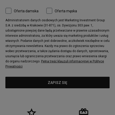
Converse Chuck 70
New Balance 480
Oferta damska
Oferta męska
Nike Air More Uptempo
adidas Stan Smith
Puma Mayze
Reebok Club C
Administratorem danych osobowych jest Marketing Investment Group
S.A. z siedzibą w Krakowie (31-871), os. Dywizjonu 303 paw. 1,
New Balance 2002
adidas NMD
udostępnione powyżej dane będą przetwarzane w prawnie uzasadnionym
Converse Run Star Hike
Nike Air Max Pulse
interesie administratora, za który uważa się marketing produktów i usług
adidas Nizza
New Balance 997
własnych. Podanie danych jest dobrowolne, aczkolwiek niezbędne w celu
adidas ZX
Nike Waffle One
otrzymywania newslettera. Każdy ma prawo do zgłoszenia sprzeciwu
wobec przetwarzania, a także żądania dostępu do danych, sprostowania,
Jordan Max Aura 4
Fila Disruptor
usunięcia lub ograniczenia przetwarzania oraz prawo wniesienia skargi
Timberland 6
adidas Retropy
do organu nadzorczego.
Pełna treść klauzuli informacyjnej w Polityce
Vans SK8-HI
Puma Suede
Prywatności
Vans Authentic
Puma Slipstream
New Balance 237
Nike Air Max Dawn
Puma RS-X
adidas Adifom
Reebok Court Advance
Timberland Field Trekker
New Balance UXC72
Jordan Jumpman Two Trey
Puma Cali
Lacoste Ziane
Timberland Euro Sprint
Vans Era