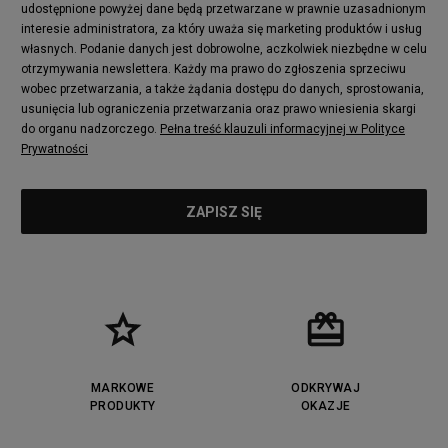
udostępnione powyżej dane będą przetwarzane w prawnie uzasadnionym
Converse Run Star Hike
Nike Air Max Pulse
interesie administratora, za który uważa się marketing produktów i usług
adidas Nizza
New Balance 997
własnych. Podanie danych jest dobrowolne, aczkolwiek niezbędne w celu
adidas ZX
Nike Waffle One
otrzymywania newslettera. Każdy ma prawo do zgłoszenia sprzeciwu
wobec przetwarzania, a także żądania dostępu do danych, sprostowania,
Jordan Max Aura 4
Fila Disruptor
usunięcia lub ograniczenia przetwarzania oraz prawo wniesienia skargi
Timberland 6
adidas Retropy
do organu nadzorczego.
Pełna treść klauzuli informacyjnej w Polityce
Vans SK8-HI
Puma Suede
Prywatności
Vans Authentic
Puma Slipstream
New Balance 237
Nike Air Max Dawn
Puma RS-X
adidas Adifom
Reebok Court Advance
Timberland Field Trekker
New Balance UXC72
Jordan Jumpman Two Trey
Puma Cali
Lacoste Ziane
Timberland Euro Sprint
Vans Era
Lacoste Lerond
Fila Electrove
Puma Caven
Lacoste Powercourt
MARKOWE
ODKRYWAJ
Lacoste Carnaby
PRODUKTY
Vans Classic
OKAZJE
Fila Ray Tracer
Puma Retaliate