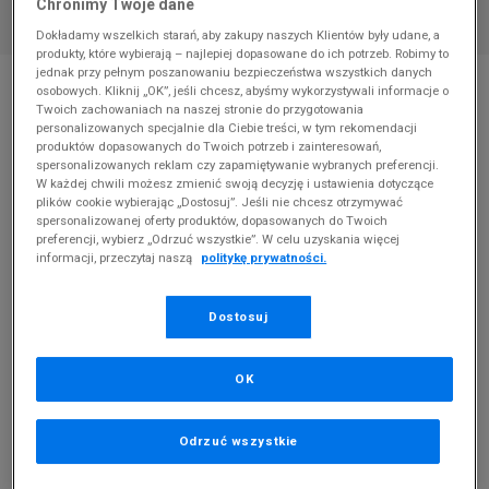
Chronimy Twoje dane
Dokładamy wszelkich starań, aby zakupy naszych Klientów były udane, a
produkty, które wybierają – najlepiej dopasowane do ich potrzeb. Robimy to
jednak przy pełnym poszanowaniu bezpieczeństwa wszystkich danych
* Zdjęcie poglądowe
osobowych. Kliknij „OK”, jeśli chcesz, abyśmy wykorzystywali informacje o
Twoich zachowaniach na naszej stronie do przygotowania
NIKE AIR MAX 90 LEATHER
personalizowanych specjalnie dla Ciebie treści, w tym rekomendacji
produktów dopasowanych do Twoich potrzeb i zainteresowań,
Produkt pochodzi z końcówek aktualnych kolekcji, ubiegłych
spersonalizowanych reklam czy zapamiętywanie wybranych preferencji.
sezonów lub z ekspozycji.
Szczegóły.
W każdej chwili możesz zmienić swoją decyzję i ustawienia dotyczące
plików cookie wybierając „Dostosuj”. Jeśli nie chcesz otrzymywać
spersonalizowanej oferty produktów, dopasowanych do Twoich
499,99
zł
preferencji, wybierz „Odrzuć wszystkie”. W celu uzyskania więcej
informacji, przeczytaj naszą
politykę prywatności.
0
zł
cena rekomendowana przez producenta
Dostosuj
OK
PRODUKT NIEDOSTĘPNY
Jeśli artykuł będzie ponownie dostępny, otrzymasz od nas
Odrzuć wszystkie
powiadomienie.