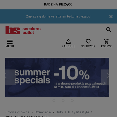
BĄDŹ NA BIEŻĄCO
×
Zapisz się do newslettera i bądź na bieżąco!
MENU
ZALOGUJ
SCHOWEK
KOSZYK
›
›
›
›
Strona główna
Dziecięce
Buty
Buty lifestyle
NIKE AIR MAX 90 LEATHER