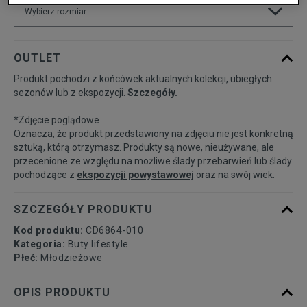
Wybierz rozmiar
Rozmiary EU
Rozmiary US
OUTLET
Produkt pochodzi z końcówek aktualnych kolekcji, ubiegłych
35,5
22,5 cm
Powiadom o dostępności
sezonów lub z ekspozycji.
Szczegóły.
*Zdjęcie poglądowe
36
23 cm
Powiadom o dostępności
Oznacza, że produkt przedstawiony na zdjęciu nie jest konkretną
sztuką, którą otrzymasz. Produkty są nowe, nieużywane, ale
przecenione ze względu na możliwe ślady przebarwień lub ślady
36,5
23,5 cm
Powiadom o dostępności
pochodzące z
ekspozycji powystawowej
oraz na swój wiek.
37,5
23,5 cm
Powiadom o dostępności
SZCZEGÓŁY PRODUKTU
Kod produktu:
CD6864-010
38
24 cm
Powiadom o dostępności
Kategoria:
Buty lifestyle
Płeć:
Młodzieżowe
38,5
24 cm
Powiadom o dostępności
OPIS PRODUKTU