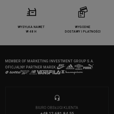
Converse Run Star legacy CX
Nike Air Max Motif
Puma Jada
Reebok Solution MID
Lacoste Menerva Sport
Puma Doublecourt
DC Anvil
Converse Chuck Taylot All Star
OX
WYSYŁKA NAWET
WYGODNE
W 48 H
DOSTAWY I PŁATNOŚCI
Fila Strada Low
MEMBER OF MARKETING INVESTMENT GROUP S.A.
OFICJALNY PARTNER MAREK:
BIURO OBSŁUGI KLIENTA
+48 12 681 84 55