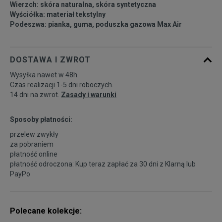
Wierzch: skóra naturalna, skóra syntetyczna
39
24,5 cm
Powiadom o dostępności
Wyściółka: materiał tekstylny
Podeszwa: pianka, guma, poduszka gazowa Max Air
40
25 cm
Powiadom o dostępności
DOSTAWA I ZWROT
Wysyłka nawet w 48h.
Czas realizacji 1-5 dni roboczych.
14 dni na zwrot.
Zasady i warunki
Sposoby płatności:
przelew zwykły
za pobraniem
płatność online
płatność odroczona: Kup teraz zapłać za 30 dni z
Klarną
lub
PayPo
Polecane kolekcje: