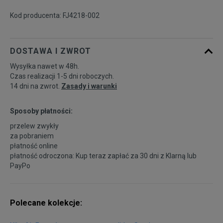
Kod producenta: FJ4218-002
44
28 cm
Powiadom o dostępności
DOSTAWA I ZWROT
44,5
28,5 cm
Powiadom o dostępności
Wysyłka nawet w 48h.
Czas realizacji 1-5 dni roboczych.
45
29 cm
Powiadom o dostępności
14 dni na zwrot.
Zasady i warunki
45,5
29,5 cm
Sposoby płatności:
Powiadom o dostępności
przelew zwykły
za pobraniem
46
30 cm
Powiadom o dostępności
płatność online
płatność odroczona: Kup teraz zapłać za 30 dni z
Klarną
lub
PayPo
47
30,5 cm
Powiadom o dostępności
47,5
31 cm
Powiadom o dostępności
Polecane kolekcje: