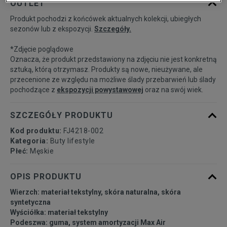
OUTLET
Produkt pochodzi z końcówek aktualnych kolekcji, ubiegłych
38,5
24 cm
Powiadom o dostępności
sezonów lub z ekspozycji.
Szczegóły.
*Zdjęcie poglądowe
39
24,5 cm
Powiadom o dostępności
Oznacza, że produkt przedstawiony na zdjęciu nie jest konkretną
sztuką, którą otrzymasz. Produkty są nowe, nieużywane, ale
przecenione ze względu na możliwe ślady przebarwień lub ślady
40
25 cm
Powiadom o dostępności
pochodzące z
ekspozycji powystawowej
oraz na swój wiek.
40,5
25,5 cm
Powiadom o dostępności
SZCZEGÓŁY PRODUKTU
Kod produktu:
FJ4218-002
41
26 cm
Powiadom o dostępności
Kategoria:
Buty lifestyle
Płeć:
Męskie
42
26,5 cm
Powiadom o dostępności
OPIS PRODUKTU
Wierzch: materiał tekstylny, skóra naturalna, skóra
42,5
27 cm
Powiadom o dostępności
syntetyczna
Wyściółka: materiał tekstylny
Podeszwa: guma, system amortyzacji Max Air
43
27,5 cm
Powiadom o dostępności