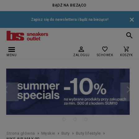
BĄDŹ NA BIEŻĄCO
×
Zapisz się do newslettera i bądź na bieżąco!
MENU
ZALOGUJ
SCHOWEK
KOSZYK
›
›
›
›
Strona główna
Męskie
Buty
Buty lifestyle
NIKE AIR MAX 90