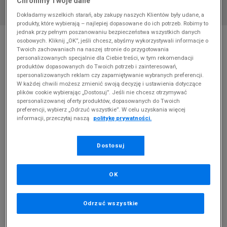
Chronimy Twoje dane
Dokładamy wszelkich starań, aby zakupy naszych Klientów były udane, a
produkty, które wybierają – najlepiej dopasowane do ich potrzeb. Robimy to
jednak przy pełnym poszanowaniu bezpieczeństwa wszystkich danych
* Zdjęcie poglądowe
osobowych. Kliknij „OK”, jeśli chcesz, abyśmy wykorzystywali informacje o
Twoich zachowaniach na naszej stronie do przygotowania
NIKE AIR MAX 90
personalizowanych specjalnie dla Ciebie treści, w tym rekomendacji
produktów dopasowanych do Twoich potrzeb i zainteresowań,
Produkt pochodzi z końcówek aktualnych kolekcji, ubiegłych
spersonalizowanych reklam czy zapamiętywanie wybranych preferencji.
W każdej chwili możesz zmienić swoją decyzję i ustawienia dotyczące
sezonów lub z ekspozycji.
Szczegóły.
plików cookie wybierając „Dostosuj”. Jeśli nie chcesz otrzymywać
spersonalizowanej oferty produktów, dopasowanych do Twoich
459,99
zł
preferencji, wybierz „Odrzuć wszystkie”. W celu uzyskania więcej
informacji, przeczytaj naszą
politykę prywatności.
0
zł
cena rekomendowana przez producenta
Dostosuj
PRODUKT NIEDOSTĘPNY
Jeśli artykuł będzie ponownie dostępny, otrzymasz od nas
powiadomienie.
OK
Wybierz rozmiar
Odrzuć wszystkie
Rozmiary EU
Rozmiary US