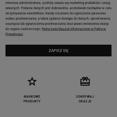
interesie administratora, za który uważa się marketing produktów i usług
adidas Nizza
New Balance 997
własnych. Podanie danych jest dobrowolne, aczkolwiek niezbędne w celu
adidas ZX
Nike Waffle One
otrzymywania newslettera. Każdy ma prawo do zgłoszenia sprzeciwu
wobec przetwarzania, a także żądania dostępu do danych, sprostowania,
Jordan Max Aura 4
Fila Disruptor
usunięcia lub ograniczenia przetwarzania oraz prawo wniesienia skargi
Timberland 6
adidas Retropy
do organu nadzorczego.
Pełna treść klauzuli informacyjnej w Polityce
Vans SK8-HI
Puma Suede
Prywatności
Vans Authentic
Puma Slipstream
New Balance 237
Nike Air Max Dawn
Puma RS-X
adidas Adifom
Reebok Court Advance
Timberland Field Trekker
New Balance UXC72
Jordan Jumpman Two Trey
Puma Cali
Lacoste Ziane
Timberland Euro Sprint
Vans Era
Lacoste Lerond
Fila Electrove
Puma Caven
Lacoste Powercourt
MARKOWE
ODKRYWAJ
Lacoste Carnaby
PRODUKTY
Vans Classic
OKAZJE
Fila Ray Tracer
Puma Retaliate
Converse Run Star legacy CX
Nike Air Max Motif