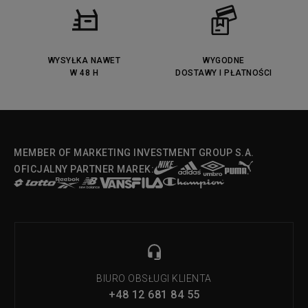
Puma Jada
Reebok Solution MID
Lacoste Menerva Sport
Puma Doublecourt
DC Anvil
Converse Chuck Taylot All Star
OX
WYSYŁKA NAWET
WYGODNE
W 48 H
DOSTAWY I PŁATNOŚCI
Fila Strada Low
MEMBER OF MARKETING INVESTMENT GROUP S.A.
OFICJALNY PARTNER MAREK:
BIURO OBSŁUGI KLIENTA
+48 12 681 84 55