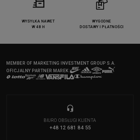
Lacoste Menerva Sport
Puma Doublecourt
DC Anvil
Converse Chuck Taylot All Star
OX
WYSYŁKA NAWET
WYGODNE
W 48 H
DOSTAWY I PŁATNOŚCI
Fila Strada Low
MEMBER OF MARKETING INVESTMENT GROUP S.A.
OFICJALNY PARTNER MAREK:
BIURO OBSŁUGI KLIENTA
+48 12 681 84 55