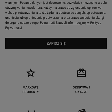
adidas Nizza
New Balance 997
własnych. Podanie danych jest dobrowolne, aczkolwiek niezbędne w celu
adidas ZX
Nike Waffle One
otrzymywania newslettera. Każdy ma prawo do zgłoszenia sprzeciwu
wobec przetwarzania, a także żądania dostępu do danych, sprostowania,
Jordan Max Aura 4
Fila Disruptor
usunięcia lub ograniczenia przetwarzania oraz prawo wniesienia skargi
Timberland 6
adidas Retropy
do organu nadzorczego.
Pełna treść klauzuli informacyjnej w Polityce
Vans SK8-HI
Puma Suede
Prywatności
Vans Authentic
Puma Slipstream
New Balance 237
Nike Air Max Dawn
Puma RS-X
adidas Adifom
Reebok Court Advance
Timberland Field Trekker
New Balance UXC72
Jordan Jumpman Two Trey
Puma Cali
Lacoste Ziane
Timberland Euro Sprint
Vans Era
Lacoste Lerond
Fila Electrove
Puma Caven
Lacoste Powercourt
MARKOWE
ODKRYWAJ
Lacoste Carnaby
PRODUKTY
Vans Classic
OKAZJE
Fila Ray Tracer
Puma Retaliate
Converse Run Star legacy CX
Nike Air Max Motif
Puma Jada
Reebok Solution MID