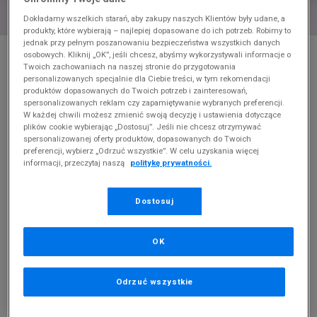
Dokładamy wszelkich starań, aby zakupy naszych Klientów były udane, a
produkty, które wybierają – najlepiej dopasowane do ich potrzeb. Robimy to
jednak przy pełnym poszanowaniu bezpieczeństwa wszystkich danych
* Zdjęcie poglądowe
osobowych. Kliknij „OK”, jeśli chcesz, abyśmy wykorzystywali informacje o
Twoich zachowaniach na naszej stronie do przygotowania
NIKE AIR MAX 90 NN GS
personalizowanych specjalnie dla Ciebie treści, w tym rekomendacji
produktów dopasowanych do Twoich potrzeb i zainteresowań,
spersonalizowanych reklam czy zapamiętywanie wybranych preferencji.
Produkt pochodzi z końcówek aktualnych kolekcji, ubiegłych
W każdej chwili możesz zmienić swoją decyzję i ustawienia dotyczące
sezonów lub z ekspozycji.
Szczegóły.
plików cookie wybierając „Dostosuj”. Jeśli nie chcesz otrzymywać
spersonalizowanej oferty produktów, dopasowanych do Twoich
319,99
zł
preferencji, wybierz „Odrzuć wszystkie”. W celu uzyskania więcej
informacji, przeczytaj naszą
politykę prywatności.
0
zł
cena rekomendowana przez producenta
Dostosuj
PRODUKT NIEDOSTĘPNY
Jeśli artykuł będzie ponownie dostępny, otrzymasz od nas
powiadomienie.
OK
Wybierz rozmiar
Odrzuć wszystkie
Rozmiary EU
Rozmiary US