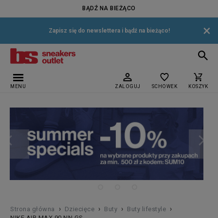
BĄDŹ NA BIEŻĄCO
×
Zapisz się do newslettera i bądź na bieżąco!
MENU
ZALOGUJ
SCHOWEK
KOSZYK
›
›
›
›
Strona główna
Dziecięce
Buty
Buty lifestyle
NIKE AIR MAX 90 NN GS