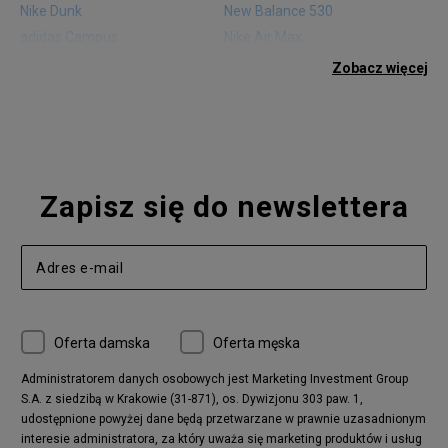
Nike Dunk
New Balance 530
adidas Campus
Nike Air Max
adidas Gazelle
adidas Superstar
Zobacz więcej
Nike Blazer
adidas Forum
Nike Air Max 90
adidas Ozweego
Nike Vapormax
New Balance 574
Vans Old Skool
Nike Air Max 97
Air Jordan 1
New Balance 327
Zapisz się do newslettera
adidas Handball Spezial
Birkenstock Arizona
Nike Air Max 270
New Balance CT302
adidas Ozelia
Nike Air Max 95
Nike Huarache
Reebok Classic
Converse Chuck 70
New Balance 480
Oferta damska
Oferta męska
Nike Air More Uptempo
adidas Stan Smith
Puma Mayze
Reebok Club C
Administratorem danych osobowych jest Marketing Investment Group
S.A. z siedzibą w Krakowie (31-871), os. Dywizjonu 303 paw. 1,
New Balance 2002
adidas NMD
udostępnione powyżej dane będą przetwarzane w prawnie uzasadnionym
Converse Run Star Hike
Nike Air Max Pulse
interesie administratora, za który uważa się marketing produktów i usług