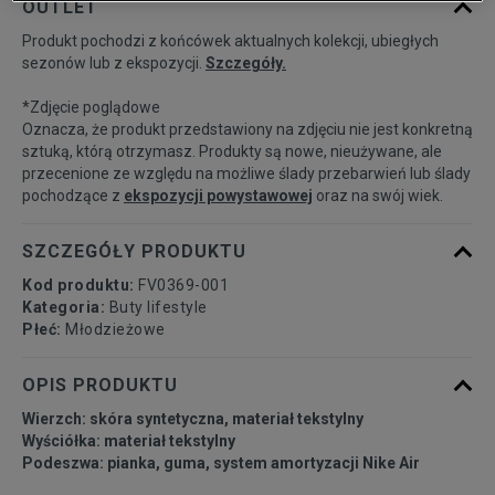
OUTLET
Produkt pochodzi z końcówek aktualnych kolekcji, ubiegłych
35,5
22,5 cm
Powiadom o dostępności
sezonów lub z ekspozycji.
Szczegóły.
*Zdjęcie poglądowe
36
23 cm
Powiadom o dostępności
Oznacza, że produkt przedstawiony na zdjęciu nie jest konkretną
sztuką, którą otrzymasz. Produkty są nowe, nieużywane, ale
przecenione ze względu na możliwe ślady przebarwień lub ślady
36,5
23,5 cm
Powiadom o dostępności
pochodzące z
ekspozycji powystawowej
oraz na swój wiek.
37,5
23,5 cm
Powiadom o dostępności
SZCZEGÓŁY PRODUKTU
Kod produktu:
FV0369-001
38
24 cm
Powiadom o dostępności
Kategoria:
Buty lifestyle
Płeć:
Młodzieżowe
38,5
24 cm
Powiadom o dostępności
OPIS PRODUKTU
Wierzch: skóra syntetyczna, materiał tekstylny
39
24,5 cm
Powiadom o dostępności
Wyściółka: materiał tekstylny
Podeszwa: pianka, guma, system amortyzacji Nike Air
40
25 cm
Powiadom o dostępności