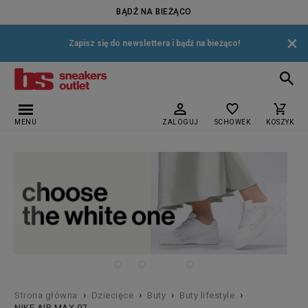
BĄDŹ NA BIEŻĄCO
×
Zapisz się do newslettera i bądź na bieżąco!
MENU
ZALOGUJ
SCHOWEK
KOSZYK
›
›
›
›
Strona główna
Dziecięce
Buty
Buty lifestyle
NIKE AIR MAX 97