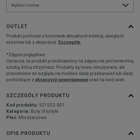
Wybierz rozmiar
Rozmiary EU
Rozmiary US
OUTLET
Produkt pochodzi z końcówek aktualnych kolekcji, ubiegłych
35,5
22,5 cm
Powiadom o dostępności
sezonów lub z ekspozycji.
Szczegóły.
*Zdjęcie poglądowe
36
23 cm
Powiadom o dostępności
Oznacza, że produkt przedstawiony na zdjęciu nie jest konkretną
sztuką, którą otrzymasz. Produkty są nowe, nieużywane, ale
przecenione ze względu na możliwe ślady przebarwień lub ślady
36,5
23,5 cm
Powiadom o dostępności
pochodzące z
ekspozycji powystawowej
oraz na swój wiek.
37,5
23,5 cm
Powiadom o dostępności
SZCZEGÓŁY PRODUKTU
Kod produktu:
921522-001
38
24 cm
Powiadom o dostępności
Kategoria:
Buty lifestyle
Płeć:
Młodzieżowe
38,5
24 cm
Powiadom o dostępności
OPIS PRODUKTU