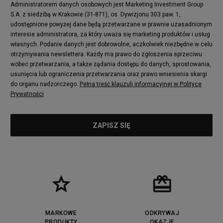
Puma Mayze
Reebok Club C
Administratorem danych osobowych jest Marketing Investment Group
S.A. z siedzibą w Krakowie (31-871), os. Dywizjonu 303 paw. 1,
New Balance 2002
adidas NMD
udostępnione powyżej dane będą przetwarzane w prawnie uzasadnionym
Converse Run Star Hike
Nike Air Max Pulse
interesie administratora, za który uważa się marketing produktów i usług
adidas Nizza
New Balance 997
własnych. Podanie danych jest dobrowolne, aczkolwiek niezbędne w celu
adidas ZX
Nike Waffle One
otrzymywania newslettera. Każdy ma prawo do zgłoszenia sprzeciwu
wobec przetwarzania, a także żądania dostępu do danych, sprostowania,
Jordan Max Aura 4
Fila Disruptor
usunięcia lub ograniczenia przetwarzania oraz prawo wniesienia skargi
Timberland 6
adidas Retropy
do organu nadzorczego.
Pełna treść klauzuli informacyjnej w Polityce
Vans SK8-HI
Puma Suede
Prywatności
Vans Authentic
Puma Slipstream
New Balance 237
Nike Air Max Dawn
Puma RS-X
adidas Adifom
Reebok Court Advance
Timberland Field Trekker
New Balance UXC72
Jordan Jumpman Two Trey
Puma Cali
Lacoste Ziane
Timberland Euro Sprint
Vans Era
Lacoste Lerond
Fila Electrove
Puma Caven
Lacoste Powercourt
MARKOWE
ODKRYWAJ
Lacoste Carnaby
PRODUKTY
Vans Classic
OKAZJE