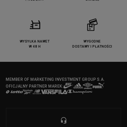
Fila Ray Tracer
Puma Retaliate
Converse Run Star legacy CX
Nike Air Max Motif
Puma Jada
Reebok Solution MID
Lacoste Menerva Sport
Puma Doublecourt
DC Anvil
Converse Chuck Taylot All Star
OX
WYSYŁKA NAWET
WYGODNE
W 48 H
DOSTAWY I PŁATNOŚCI
Fila Strada Low
MEMBER OF MARKETING INVESTMENT GROUP S.A.
OFICJALNY PARTNER MAREK: