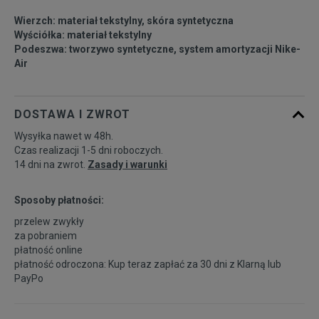
39
24,5 cm
Powiadom o dostępności
Wierzch: materiał tekstylny, skóra syntetyczna
Wyściółka: materiał tekstylny
Podeszwa: tworzywo syntetyczne, system amortyzacji Nike-
40
25 cm
Powiadom o dostępności
Air
DOSTAWA I ZWROT
Wysyłka nawet w 48h.
Czas realizacji 1-5 dni roboczych.
14 dni na zwrot.
Zasady i warunki
Sposoby płatności:
przelew zwykły
za pobraniem
płatność online
płatność odroczona: Kup teraz zapłać za 30 dni z
Klarną
lub
PayPo