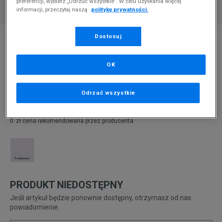
preferencji, wybierz „Odrzuć wszystkie”. W celu uzyskania więcej
informacji, przeczytaj naszą
politykę prywatności.
* Zdjęcie poglądowe
Dostosuj
NIKE AIR MAX 97
OK
Produkt pochodzi z końcówek aktualnych kolekcji, ubiegłych
sezonów lub z ekspozycji.
Szczegóły.
Odrzuć wszystkie
359,99
zł
0
zł
cena rekomendowana przez producenta
PRODUKT NIEDOSTĘPNY
Jeśli artykuł będzie ponownie dostępny, otrzymasz od nas
powiadomienie.