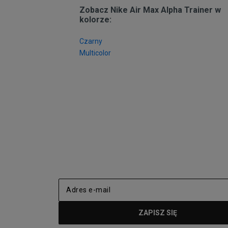
wylądują w Twojej szafie? Zapoznaj się z ofe
Zobacz Nike Air Max Alpha Trainer w
kolorze:
Czarny
Multicolor