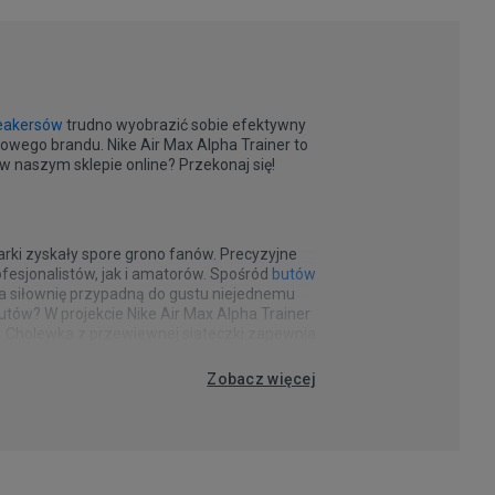
eakersów
trudno wyobrazić sobie efektywny
wego brandu. Nike Air Max Alpha Trainer to
w naszym sklepie online? Przekonaj się!
arki zyskały spore grono fanów. Precyzyjne
esjonalistów, jak i amatorów. Spośród
butów
na siłownię przypadną do gustu niejednemu
ów? W projekcie Nike Air Max Alpha Trainer
e. Cholewka z przewiewnej siateczki zapewnia
wy system amortyzacji Air Max redukuje
 Air Max Alpha Trainer. Te wygodne
niu ciężarów. Dodatkowym elementem
Zobacz więcej
 problemu dopasujesz to stroju na co dzień
ny poziom stabilności. Jednak w butach Nike
 dresu i dopracowana stylówka gotowa. Buty
atego sportowy look sneakersów Air Max
, a Ty będziesz mógł w pełni czerpać radość
buty, które będą idealnie pasowały do Twojej
u do stylizacji to Nike Air Max Alpha
 na siłownię. Taka para
Nike
będzie
tóre
męskie sneakersy treningowe Nike