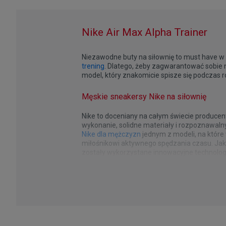
Nike Air Max Alpha Trainer
Niezawodne buty na siłownię to must have 
trening
. Dlatego, żeby zagwarantować sobie 
model, który znakomicie spisze się podczas r
Męskie sneakersy Nike na siłownię
Nike to doceniany na całym świecie producen
wykonanie, solidne materiały i rozpoznawal
Nike dla mężczyzn
jednym z modeli, na które
miłośnikowi aktywnego spędzania czasu. Ja
zostały wykorzystane innowacyjne technologi
optymalną cyrkulację powietrza, dzięki czem
Sneakersy na trening dla mężczyzn
Pora na odświeżenie sportowej garderoby? J
wstrząsy, przez co nie musisz obawiać się 
treningowe sneakersy perfekcyjnie spiszą się
konstrukcji, który pozytywnie wpłynie na jak
oraz na trening. Wystarczy, że założysz wy
zaawansowana technologia to nie wszystko.
i ubrania ozdobione słynnym znaczkiem Swoos
Alpha Trainer spodoba się niemal każdemu męż
z wykonywania ćwiczeń. Z kolei idealne sneak
treningowej stylówki.
Trainer w wersji multicolor. Unikalna szara
prezentowała się znakomicie w połączeniu z ze