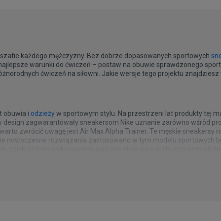
w szafie każdego mężczyzny. Bez dobrze dopasowanych sportowych
sn
najlepsze warunki do ćwiczeń – postaw na obuwie sprawdzonego sporto
óżnorodnych ćwiczeń na siłowni. Jakie wersje tego projektu znajdziesz 
t obuwia i
odzieży
w sportowym stylu. Na przestrzeni lat produkty tej m
ny design zagwarantowały sneakersom Nike uznanie zarówno wśród prof
 warto zwrócić uwagę jest Air Max Alpha Trainer. Te męskie sneakersy 
kie nowoczesne rozwiązania zastosowano w tym modelu sportowych but
e, dzięki którym wykonywanie ćwiczeń staje się o wiele przyjemniejsz
u możesz się czuć komfortowo w trakcie całego treningu. Z kolei flago
eśli szukasz sprawdzonych męskich butów do ćwiczeń – postaw na Nike
o nadwyrężenie stóp nawet podczas intensywnych ćwiczeń i podnosze
 w niejednym zestawie na siłownię. Minimalistyczny czarny projekt bez
ość treningu, jest zachodząca na boki guma, która gwarantuje zwiększo
godny sportowy
podkoszulek
lub
bluzę
oraz luźne
joggersy
czy spodnie od
 Przemyślane rozwiązania idą w parze z ponadczasowym designem, dl
h sprawią, że Twój sportowy outfit będzie prezentował się znakomicie
czyźnie. Nie zwlekaj – odkryj wszystkie wersje kolorystyczne i znajdź 
ersy dla mężczyzn, którzy chcą wprowadzić odrobinę nietypowego design
 cholewka i pomarańczowo-białe wykończenie urozmaicą niemal każdy set
stawami zarówno w jasnej, jak i ciemnej tonacji. To jak – wiesz już, k