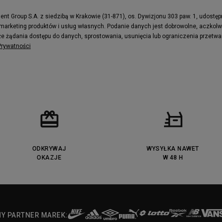
t Group S.A. z siedzibą w Krakowie (31-871), os. Dywizjonu 303 paw. 1, udostę
 marketing produktów i usług własnych. Podanie danych jest dobrowolne, aczkol
e żądania dostępu do danych, sprostowania, usunięcia lub ograniczenia przetwa
 Prywatności
ODKRYWAJ
WYSYŁKA NAWET
OKAZJE
W 48 H
NY PARTNER MAREK: