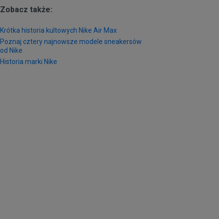
wych brandów na Ciebie czekają.
Zobacz także:
Krótka historia kultowych Nike Air Max
Poznaj cztery najnowsze modele sneakersów
od Nike
Historia marki Nike