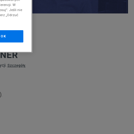
erencji. W
suj”. Jeśli nie
ierz „Odrzuć
nd
OK
INER
cji.
Szczegóły.
).