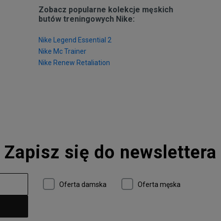
rtą ButySportowe.pl i sprawdź, jakie inne niezawodne produkty sporto
Zobacz popularne kolekcje męskich
butów treningowych Nike:
Nike Legend Essential 2
Nike Mc Trainer
Nike Renew Retaliation
Zapisz się do newslettera
Oferta damska
Oferta męska