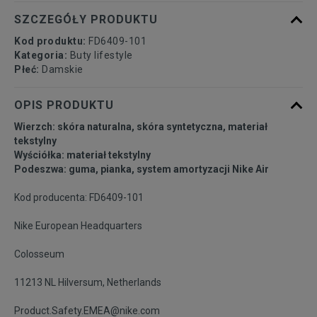
40,5
26 cm
Powiadom o dostępności
SZCZEGÓŁY PRODUKTU
Kod produktu:
FD6409-101
41
26,5 cm
Powiadom o dostępności
Kategoria:
Buty lifestyle
Płeć:
Damskie
42
27 cm
Powiadom o dostępności
OPIS PRODUKTU
Wierzch: skóra naturalna, skóra syntetyczna, materiał
tekstylny
Wyściółka: materiał tekstylny
Podeszwa: guma, pianka, system amortyzacji Nike Air
Kod producenta: FD6409-101
Nike European Headquarters
Colosseum
11213 NL Hilversum, Netherlands
Product.Safety.EMEA@nike.com