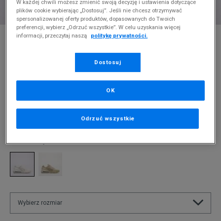
W każdej chwili możesz zmienić swoją decyzję i ustawienia dotyczące
plików cookie wybierając „Dostosuj”. Jeśli nie chcesz otrzymywać
spersonalizowanej oferty produktów, dopasowanych do Twoich
preferencji, wybierz „Odrzuć wszystkie”. W celu uzyskania więcej
* Zdjęcie poglądowe
informacji, przeczytaj naszą
politykę prywatności.
NIKE AIR MAX PULSE
Dostosuj
Produkt pochodzi z końcówek aktualnych kolekcji, ubiegłych
sezonów lub z ekspozycji.
Szczegóły.
OK
300
zł
Odrzuć wszystkie
749,99
zł
cena rekomendowana przez producenta
Kolor:
biały
Wybierz rozmiar