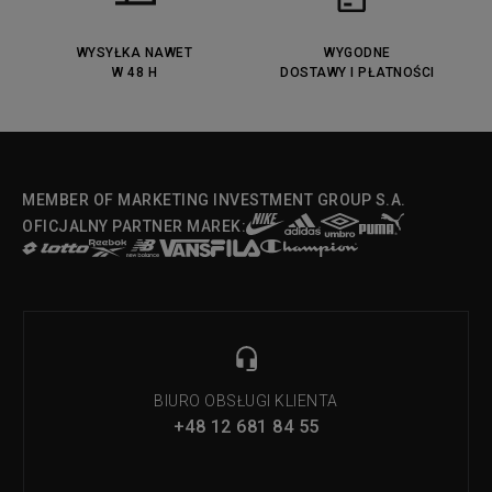
Lacoste Menerva Sport
Puma Doublecourt
DC Anvil
Converse Chuck Taylot All Star
OX
WYSYŁKA NAWET
WYGODNE
W 48 H
DOSTAWY I PŁATNOŚCI
Fila Strada Low
MEMBER OF MARKETING INVESTMENT GROUP S.A.
OFICJALNY PARTNER MAREK:
BIURO OBSŁUGI KLIENTA
+48 12 681 84 55