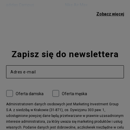
adidas Campus
Nike Air Max
adidas Gazelle
adidas Superstar
Zobacz więcej
Nike Blazer
adidas Forum
Nike Air Max 90
adidas Ozweego
Nike Vapormax
New Balance 574
Vans Old Skool
Nike Air Max 97
Air Jordan 1
New Balance 327
Zapisz się do newslettera
adidas Handball Spezial
Birkenstock Arizona
Nike Air Max 270
New Balance CT302
adidas Ozelia
Nike Air Max 95
Nike Huarache
Reebok Classic
Converse Chuck 70
New Balance 480
Oferta damska
Oferta męska
Nike Air More Uptempo
adidas Stan Smith
Puma Mayze
Reebok Club C
Administratorem danych osobowych jest Marketing Investment Group
S.A. z siedzibą w Krakowie (31-871), os. Dywizjonu 303 paw. 1,
New Balance 2002
adidas NMD
udostępnione powyżej dane będą przetwarzane w prawnie uzasadnionym
Converse Run Star Hike
Nike Air Max Pulse
interesie administratora, za który uważa się marketing produktów i usług
adidas Nizza
New Balance 997
własnych. Podanie danych jest dobrowolne, aczkolwiek niezbędne w celu