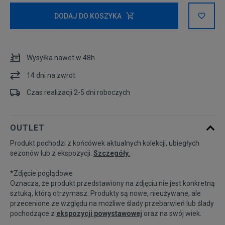
Rozmiary EU
Rozmiary US
DODAJ DO KOSZYKA
36
22,5 cm
Powiadom o dostępności
Wysyłka nawet w 48h
36,5
23 cm
14 dni na zwrot
37,5
23,5 cm
Czas realizacji 2-5 dni roboczych
38
24 cm
OUTLET
Produkt pochodzi z końcówek aktualnych kolekcji, ubiegłych
38,5
24,5 cm
sezonów lub z ekspozycji.
Szczegóły.
*Zdjęcie poglądowe
39
25 cm
Oznacza, że produkt przedstawiony na zdjęciu nie jest konkretną
sztuką, którą otrzymasz. Produkty są nowe, nieużywane, ale
przecenione ze względu na możliwe ślady przebarwień lub ślady
40
25,5 cm
pochodzące z
ekspozycji powystawowej
oraz na swój wiek.