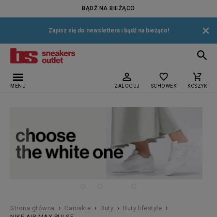
BĄDŹ NA BIEŻĄCO
×
Zapisz się do newslettera i bądź na bieżąco!
MENU
ZALOGUJ
SCHOWEK
KOSZYK
›
›
›
›
Strona główna
Damskie
Buty
Buty lifestyle
NIKE AIR MAX PULSE