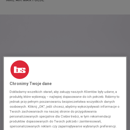
Chronimy Twoje dane
Dokładamy wszelkich starań, aby zakupy naszych Klientów były udane, a
produkty, które wybierają – najlepiej dopasowane do ich potrzeb. Robimy to
jednak przy pełnym poszanowaniu bezpieczeństwa wszystkich danych
osobowych. Kliknij „OK”, jeśli chcesz, abyśmy wykorzystywali informacje o
Twoich zachowaniach na naszej stronie do przygotowania
personalizowanych specjalnie dla Ciebie treści, w tym rekomendacji
produktów dopasowanych do Twoich potrzeb i zainteresowań,
spersonalizowanych reklam czy zapamiętywanie wybranych preferencji.