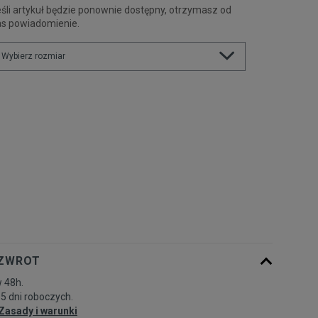
śli artykuł będzie ponownie dostępny, otrzymasz od
as powiadomienie.
Wybierz rozmiar
Rozmiary EU
Rozmiary US
128-137
Powiadom o dostępności
137-147
Powiadom o dostępności
147-158
Powiadom o dostępności
158-170
Powiadom o dostępności
 ZWROT
 48h.
-5 dni roboczych.
Zasady i warunki