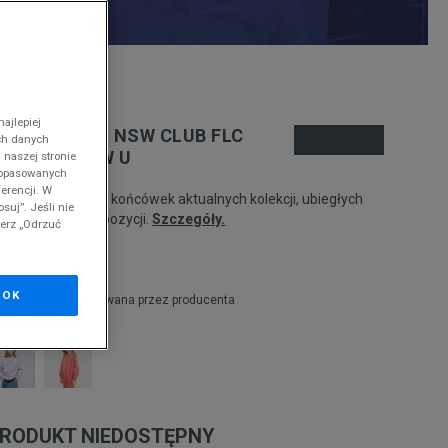
nd
ajlepiej
IKE BLUZA G NSW CLUB FLC
ch danych
VRSZD CREW U
 naszej stronie
 dopasowanych
erencji. W
odukt pochodzi z końcówek aktualnych kolekcji, ubiegłych
suj”. Jeśli nie
zonów lub z ekspozycji.
Szczegóły.
ierz „Odrzuć
59,99
zł
OK
zł
cena rekomendowana przez producenta
RODUKT NIEDOSTĘPNY