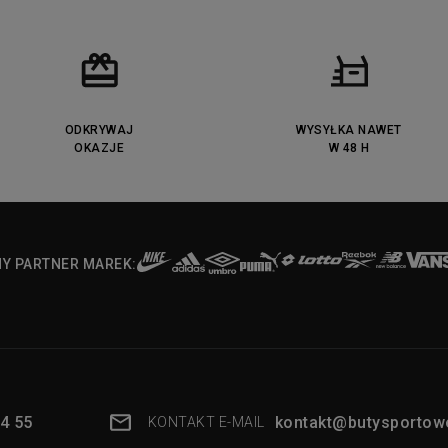
ODKRYWAJ
WYSYŁKA NAWET
OKAZJE
W 48 H
NY PARTNER MAREK:
4 55
kontakt@butysportowe
KONTAKT E-MAIL