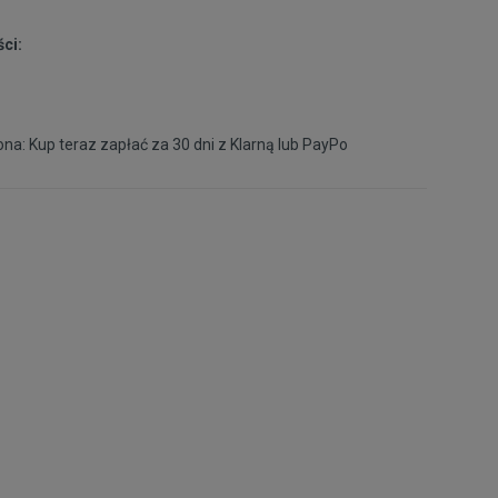
ci:
na: Kup teraz zapłać za 30 dni z
Klarną
lub
PayPo