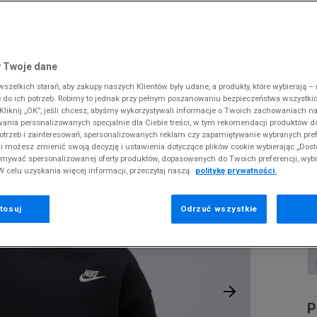
 Slipstream
38
i
i
kie sneakersy
Dickies
Crocs
Fila
The North Face
Reebok
Old Skool
38,5
gnacja obuwia
rki
Fila
DC
Jordan
Tommy Hilfiger
Umbro
ODZIEŻ
NSW CLUB FLC OVRSZD CREW U
 SK8-HI
ki zimowe
gnacja obuwia
Hoodrich
Dickies
Lacoste
Timberland
Supply & Dema
 Twoje dane
XS
nstock Arizona
iczki i szaliki
ki zimowe
Jordan
Ellesse
McKenzie
Vans
The North Face
zelkich starań, aby zakupy naszych Klientów były udane, a produkty, które wybierają – n
S
N
erland 6
do ich potrzeb. Robimy to jednak przy pełnym poszanowaniu bezpieczeństwa wszystki
iczki i szaliki
Lacoste
Fila
New Balance
Timberland
O
liknij „OK”, jeśli chcesz, abyśmy wykorzystywali informacje o Twoich zachowaniach na
M
rland Field Trekker
wania personalizowanych specjalnie dla Ciebie treści, w tym rekomendacji produktów
Levi's
Hoodrich
New Era
Under Armour
otrzeb i zainteresowań, spersonalizowanych reklam czy zapamiętywanie wybranych pref
rland Euro Sprint
Pr
New Balance
Helly Hansen
Nike
Vans
i możesz zmienić swoją decyzję i ustawienia dotyczące plików cookie wybierając „Dosto
se
ymywać spersonalizowanej oferty produktów, dopasowanych do Twoich preferencji, wyb
New Era
Jordan
Puma
W celu uzyskania więcej informacji, przeczytaj naszą
politykę prywatności.
1
Nike
Lacoste
Reebok
Puma
Levi's
Umbro
tosuj
Odrzuć wszystkie
0
P