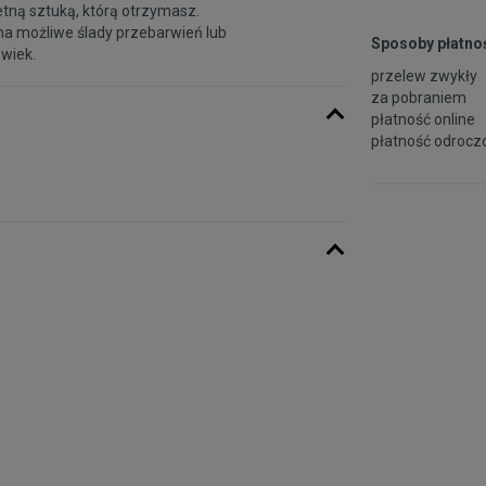
etną sztuką, którą otrzymasz.
na możliwe ślady przebarwień lub
Sposoby płatnoś
 wiek.
przelew zwykły
za pobraniem
płatność online
płatność odroczo