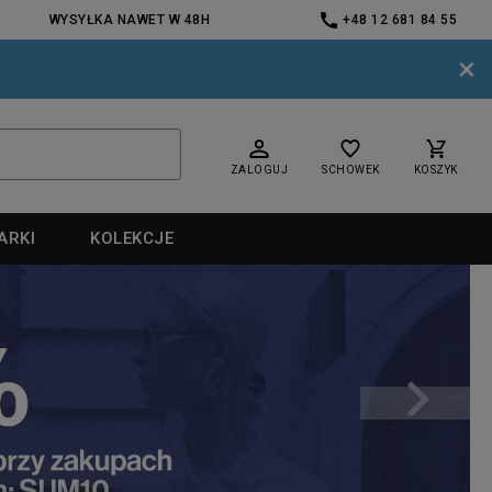
WYSYŁKA NAWET W 48H
+48 12 681 84 55
×
ZALOGUJ
SCHOWEK
KOSZYK
ARKI
KOLEKCJE
nd
nd