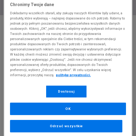
Chronimy Twoje dane
Dokładamy wszelkich starań, aby zakupy naszych Klientów były udane, a
produkty, które wybierają – najlepiej dopasowane do ich potrzeb. Robimy to
* Zdjęcie poglądowe
jednak przy pełnym poszanowaniu bezpieczeństwa wszystkich danych
osobowych. Kliknij „OK”, jeśli chcesz, abyśmy wykorzystywali informacje o
NIKE BLUZA SPORTSWEAR CLUB FLEECE
Twoich zachowaniach na naszej stronie do przygotowania
GIRL
personalizowanych specjalnie dla Ciebie treści, w tym rekomendacji
produktów dopasowanych do Twoich potrzeb i zainteresowań,
spersonalizowanych reklam czy zapamiętywanie wybranych preferencji.
Produkt pochodzi z końcówek aktualnych kolekcji, ubiegłych
W każdej chwili możesz zmienić swoją decyzję i ustawienia dotyczące
sezonów lub z ekspozycji.
Szczegóły.
plików cookie wybierając „Dostosuj”. Jeśli nie chcesz otrzymywać
spersonalizowanej oferty produktów, dopasowanych do Twoich
100
zł
preferencji, wybierz „Odrzuć wszystkie”. W celu uzyskania więcej
informacji, przeczytaj naszą
politykę prywatności.
189,99
zł
cena rekomendowana przez producenta
Dostosuj
Kolor:
fioletowy
OK
Odrzuć wszystkie
Wybierz rozmiar