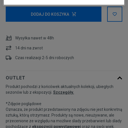
Rozmiary EU
Rozmiary US
DODAJ DO KOSZYKA
128-137
Powiadom o dostępności
Wysyłka nawet w 48h
137-147
14 dni na zwrot
147-158
Powiadom o dostępności
Czas realizacji 2-5 dni roboczych
158-170
Powiadom o dostępności
OUTLET
Produkt pochodzi z końcówek aktualnych kolekcji, ubiegłych
sezonów lub z ekspozycji.
Szczegóły.
*Zdjęcie poglądowe
Oznacza, że produkt przedstawiony na zdjęciu nie jest konkretną
sztuką, którą otrzymasz. Produkty są nowe, nieużywane, ale
przecenione ze względu na możliwe ślady przebarwień lub ślady
pochodzące z
ekspozycji powystawowej
oraz na swój wiek.