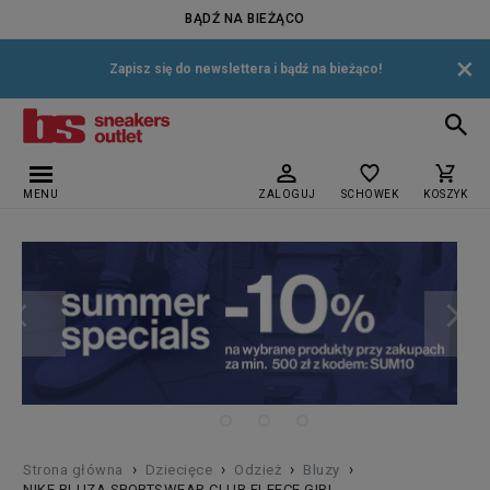
BĄDŹ NA BIEŻĄCO
×
Zapisz się do newslettera i bądź na bieżąco!
MENU
ZALOGUJ
SCHOWEK
KOSZYK
›
›
›
›
Strona główna
Dziecięce
Odzież
Bluzy
NIKE BLUZA SPORTSWEAR CLUB FLEECE GIRL