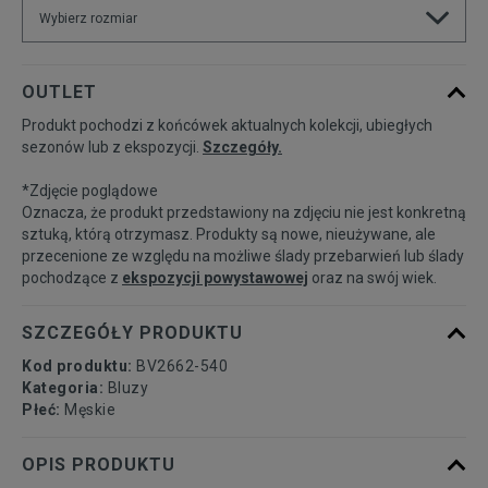
Wybierz rozmiar
Powiadom o
S
OUTLET
dostępności
Produkt pochodzi z końcówek aktualnych kolekcji, ubiegłych
sezonów lub z ekspozycji.
Szczegóły.
Powiadom o
M
dostępności
*Zdjęcie poglądowe
Oznacza, że produkt przedstawiony na zdjęciu nie jest konkretną
Powiadom o
sztuką, którą otrzymasz. Produkty są nowe, nieużywane, ale
L
dostępności
przecenione ze względu na możliwe ślady przebarwień lub ślady
pochodzące z
ekspozycji powystawowej
oraz na swój wiek.
Powiadom o
XL
dostępności
SZCZEGÓŁY PRODUKTU
Kod produktu:
BV2662-540
Kategoria:
Bluzy
Płeć:
Męskie
OPIS PRODUKTU