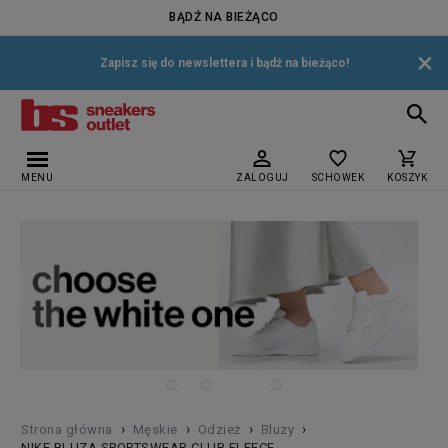
BĄDŹ NA BIEŻĄCO
×
Zapisz się do newslettera i bądź na bieżąco!
MENU
ZALOGUJ
SCHOWEK
KOSZYK
›
›
›
›
Strona główna
Męskie
Odzież
Bluzy
NIKE BLUZA SPORTSWEAR CLUB FLEECE