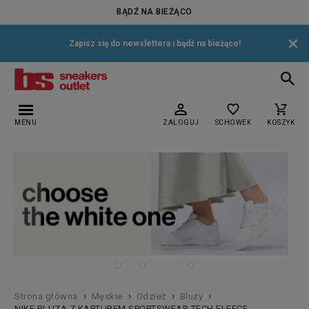
BĄDŹ NA BIEŻĄCO
×
Zapisz się do newslettera i bądź na bieżąco!
MENU
ZALOGUJ
SCHOWEK
KOSZYK
›
›
›
›
Strona główna
Męskie
Odzież
Bluzy
NIKE BLUZA Z KAPTUREM SPORTSWEAR TECH FLEECE