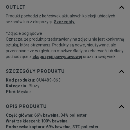
Powiadom o
S
OUTLET
dostępności
Produkt pochodzi z końcówek aktualnych kolekcji, ubiegłych
sezonów lub z ekspozycji.
Szczegóły.
Powiadom o
M
dostępności
*Zdjęcie poglądowe
Oznacza, że produkt przedstawiony na zdjęciu nie jest konkretną
Powiadom o
sztuką, którą otrzymasz. Produkty są nowe, nieużywane, ale
L
dostępności
przecenione ze względu na możliwe ślady przebarwień lub ślady
pochodzące z
ekspozycji powystawowej
oraz na swój wiek.
Powiadom o
XL
dostępności
SZCZEGÓŁY PRODUKTU
Kod produktu:
CU4489-063
Powiadom o
Kategoria:
Bluzy
XXL
dostępności
Płeć:
Męskie
OPIS PRODUKTU
Część główna: 66% bawełna, 34% poliester
Wnętrze kieszeni: 100% bawełna
Podszewka kaptura: 69% bawełna, 31% poliester