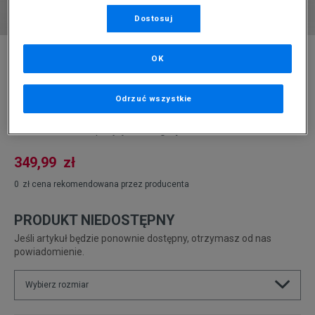
Dostosuj
* Zdjęcie poglądowe
OK
NIKE BLUZA Z KAPTUREM SPORTSWEAR
TECH FLEECE
Odrzuć wszystkie
Produkt pochodzi z końcówek aktualnych kolekcji, ubiegłych
sezonów lub z ekspozycji.
Szczegóły.
349,99
zł
0
zł
cena rekomendowana przez producenta
PRODUKT NIEDOSTĘPNY
Jeśli artykuł będzie ponownie dostępny, otrzymasz od nas
powiadomienie.
Wybierz rozmiar