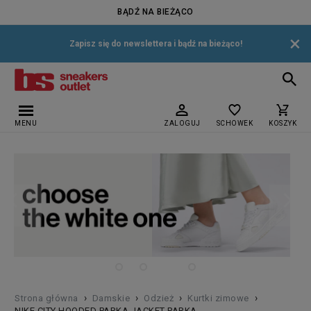
BĄDŹ NA BIEŻĄCO
×
Zapisz się do newslettera i bądź na bieżąco!
MENU
ZALOGUJ
SCHOWEK
KOSZYK
›
›
›
›
Strona główna
Damskie
Odzież
Kurtki zimowe
NIKE CITY HOODED PARKA JACKET PARKA