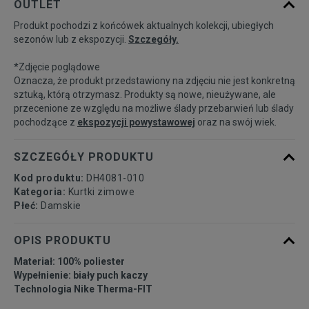
OUTLET
dostępności
Produkt pochodzi z końcówek aktualnych kolekcji, ubiegłych
sezonów lub z ekspozycji.
Szczegóły.
Powiadom o
S
dostępności
*Zdjęcie poglądowe
Oznacza, że produkt przedstawiony na zdjęciu nie jest konkretną
Powiadom o
sztuką, którą otrzymasz. Produkty są nowe, nieużywane, ale
M
dostępności
przecenione ze względu na możliwe ślady przebarwień lub ślady
pochodzące z
ekspozycji powystawowej
oraz na swój wiek.
Powiadom o
L
dostępności
SZCZEGÓŁY PRODUKTU
Kod produktu:
DH4081-010
Powiadom o
XL
Kategoria:
Kurtki zimowe
dostępności
Płeć:
Damskie
Powiadom o
OPIS PRODUKTU
XXL
dostępności
Materiał: 100% poliester
Wypełnienie: biały puch kaczy
Technologia Nike Therma-FIT