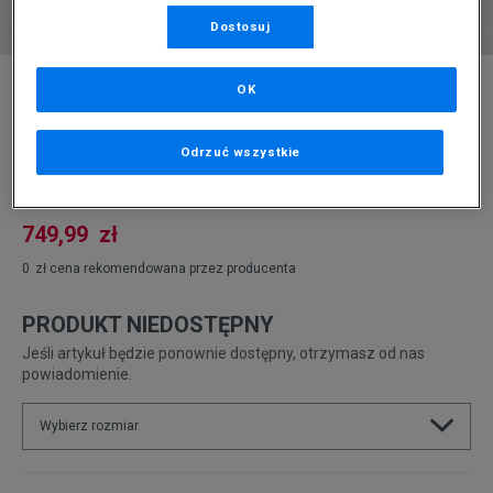
Dostosuj
* Zdjęcie poglądowe
OK
NIKE CITY HOODED PARKA JACKET PARKA
Odrzuć wszystkie
Produkt pochodzi z końcówek aktualnych kolekcji, ubiegłych
sezonów lub z ekspozycji.
Szczegóły.
749,99
zł
0
zł
cena rekomendowana przez producenta
PRODUKT NIEDOSTĘPNY
Jeśli artykuł będzie ponownie dostępny, otrzymasz od nas
powiadomienie.
Wybierz rozmiar
Powiadom o
XS