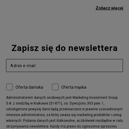
adidas Gazelle
adidas Superstar
Zobacz więcej
Nike Blazer
adidas Forum
Nike Air Max 90
adidas Ozweego
Nike Vapormax
New Balance 574
Vans Old Skool
Nike Air Max 97
Air Jordan 1
New Balance 327
Zapisz się do newslettera
adidas Handball Spezial
Birkenstock Arizona
Nike Air Max 270
New Balance CT302
adidas Ozelia
Nike Air Max 95
Nike Huarache
Reebok Classic
Converse Chuck 70
New Balance 480
Oferta damska
Oferta męska
Nike Air More Uptempo
adidas Stan Smith
Puma Mayze
Reebok Club C
Administratorem danych osobowych jest Marketing Investment Group
S.A. z siedzibą w Krakowie (31-871), os. Dywizjonu 303 paw. 1,
New Balance 2002
adidas NMD
udostępnione powyżej dane będą przetwarzane w prawnie uzasadnionym
Converse Run Star Hike
Nike Air Max Pulse
interesie administratora, za który uważa się marketing produktów i usług
adidas Nizza
New Balance 997
własnych. Podanie danych jest dobrowolne, aczkolwiek niezbędne w celu
adidas ZX
Nike Waffle One
otrzymywania newslettera. Każdy ma prawo do zgłoszenia sprzeciwu