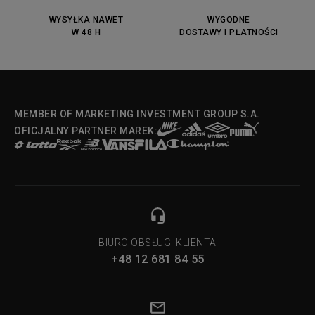
DC Anvil
Converse Chuck Taylot All Star
OX
WYSYŁKA NAWET
WYGODNE
W 48 H
DOSTAWY I PŁATNOŚCI
Fila Strada Low
MEMBER OF MARKETING INVESTMENT GROUP S.A.
OFICJALNY PARTNER MAREK:
BIURO OBSŁUGI KLIENTA
+48 12 681 84 55