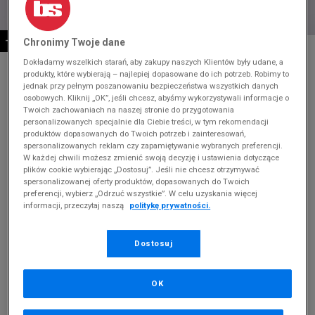
-10% ZA MIN. 500 ZŁ KOD: SUM10
Chronimy Twoje dane
* Zdjęcie poglądowe
Dokładamy wszelkich starań, aby zakupy naszych Klientów były udane, a
NIKE CORTEZ
produkty, które wybierają – najlepiej dopasowane do ich potrzeb. Robimy to
jednak przy pełnym poszanowaniu bezpieczeństwa wszystkich danych
osobowych. Kliknij „OK”, jeśli chcesz, abyśmy wykorzystywali informacje o
Produkt pochodzi z końcówek aktualnych kolekcji, ubiegłych
Twoich zachowaniach na naszej stronie do przygotowania
sezonów lub z ekspozycji.
Szczegóły.
personalizowanych specjalnie dla Ciebie treści, w tym rekomendacji
produktów dopasowanych do Twoich potrzeb i zainteresowań,
spersonalizowanych reklam czy zapamiętywanie wybranych preferencji.
269,99
zł
W każdej chwili możesz zmienić swoją decyzję i ustawienia dotyczące
plików cookie wybierając „Dostosuj”. Jeśli nie chcesz otrzymywać
429,99
zł
cena rekomendowana przez producenta
spersonalizowanej oferty produktów, dopasowanych do Twoich
preferencji, wybierz „Odrzuć wszystkie”. W celu uzyskania więcej
Kolor:
biały
informacji, przeczytaj naszą
politykę prywatności.
Dostosuj
OK
Wybierz rozmiar