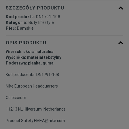
40
25,5 cm
Powiadom o dostępności
SZCZEGÓŁY PRODUKTU
Kod produktu:
DN1791-108
40,5
26 cm
Powiadom o dostępności
Kategoria:
Buty lifestyle
Płeć:
Damskie
41
26,5 cm
Powiadom o dostępności
OPIS PRODUKTU
Wierzch: skóra naturalna
42
27 cm
Powiadom o dostępności
Wyściółka: materiał tekstylny
Podeszwa: pianka, guma
42,5
27,5 cm
Powiadom o dostępności
Kod producenta: DN1791-108
Nike European Headquarters
43
28 cm
Powiadom o dostępności
Colosseum
44
28,5 cm
Powiadom o dostępności
11213 NL Hilversum, Netherlands
44,5
29 cm
Powiadom o dostępności
Product.Safety.EMEA@nike.com