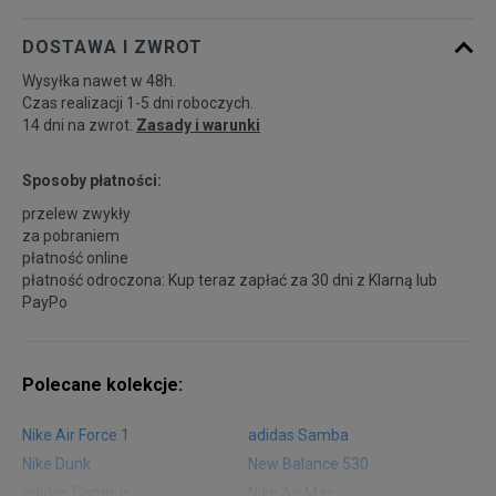
DOSTAWA I ZWROT
Wysyłka nawet w 48h.
Czas realizacji 1-5 dni roboczych.
14 dni na zwrot.
Zasady i warunki
Sposoby płatności:
przelew zwykły
za pobraniem
płatność online
płatność odroczona: Kup teraz zapłać za 30 dni z
Klarną
lub
PayPo
Polecane kolekcje:
Nike Air Force 1
adidas Samba
Nike Dunk
New Balance 530
adidas Campus
Nike Air Max