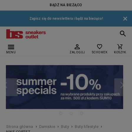
BĄDŹ NA BIEŻĄCO
×
Zapisz się do newslettera i bądź na bieżąco!
MENU
ZALOGUJ
SCHOWEK
KOSZYK
›
›
›
›
Strona główna
Damskie
Buty
Buty lifestyle
NIKE CORTEZ