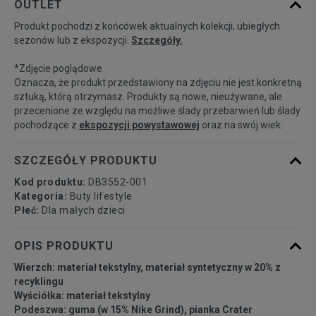
OUTLET
Produkt pochodzi z końcówek aktualnych kolekcji, ubiegłych
27,5
16,5 cm
Powiadom o dostępności
sezonów lub z ekspozycji.
Szczegóły.
*Zdjęcie poglądowe
28
17 cm
Powiadom o dostępności
Oznacza, że produkt przedstawiony na zdjęciu nie jest konkretną
sztuką, którą otrzymasz. Produkty są nowe, nieużywane, ale
przecenione ze względu na możliwe ślady przebarwień lub ślady
28,5
17,5 cm
Powiadom o dostępności
pochodzące z
ekspozycji powystawowej
oraz na swój wiek.
29,5
18 cm
Powiadom o dostępności
SZCZEGÓŁY PRODUKTU
Kod produktu:
DB3552-001
30
18,5 cm
Powiadom o dostępności
Kategoria:
Buty lifestyle
Płeć:
Dla małych dzieci
31
19 cm
Powiadom o dostępności
OPIS PRODUKTU
Wierzch: materiał tekstylny, materiał syntetyczny w 20% z
31,5
19,5 cm
Powiadom o dostępności
recyklingu
Wyściółka: materiał tekstylny
Podeszwa: guma (w 15% Nike Grind), pianka Crater
32
20 cm
Powiadom o dostępności