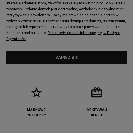
interesie administratora, za który uważa się marketing produktów i usług
adidas Nizza
New Balance 997
własnych. Podanie danych jest dobrowolne, aczkolwiek niezbędne w celu
adidas ZX
Nike Waffle One
otrzymywania newslettera. Każdy ma prawo do zgłoszenia sprzeciwu
wobec przetwarzania, a także żądania dostępu do danych, sprostowania,
Jordan Max Aura 4
Fila Disruptor
usunięcia lub ograniczenia przetwarzania oraz prawo wniesienia skargi
Timberland 6
adidas Retropy
do organu nadzorczego.
Pełna treść klauzuli informacyjnej w Polityce
Vans SK8-HI
Puma Suede
Prywatności
Vans Authentic
Puma Slipstream
New Balance 237
Nike Air Max Dawn
Puma RS-X
adidas Adifom
Reebok Court Advance
Timberland Field Trekker
New Balance UXC72
Jordan Jumpman Two Trey
Puma Cali
Lacoste Ziane
Timberland Euro Sprint
Vans Era
Lacoste Lerond
Fila Electrove
Puma Caven
Lacoste Powercourt
MARKOWE
ODKRYWAJ
Lacoste Carnaby
PRODUKTY
Vans Classic
OKAZJE
Fila Ray Tracer
Puma Retaliate
Converse Run Star legacy CX
Nike Air Max Motif