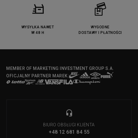
Puma Jada
Reebok Solution MID
Lacoste Menerva Sport
Puma Doublecourt
DC Anvil
Converse Chuck Taylot All Star
OX
WYSYŁKA NAWET
WYGODNE
W 48 H
DOSTAWY I PŁATNOŚCI
Fila Strada Low
MEMBER OF MARKETING INVESTMENT GROUP S.A.
OFICJALNY PARTNER MAREK:
BIURO OBSŁUGI KLIENTA
+48 12 681 84 55