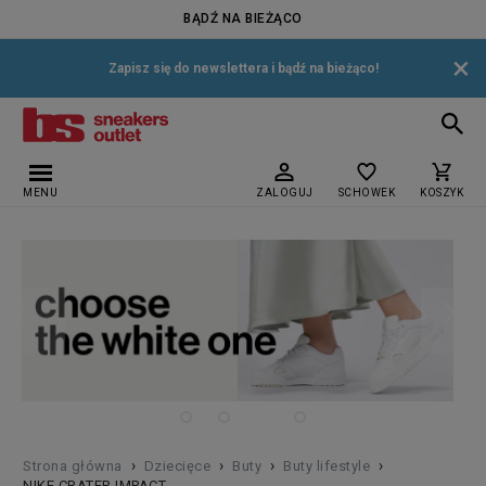
BĄDŹ NA BIEŻĄCO
×
Zapisz się do newslettera i bądź na bieżąco!
MENU
ZALOGUJ
SCHOWEK
KOSZYK
›
›
›
›
Strona główna
Dziecięce
Buty
Buty lifestyle
NIKE CRATER IMPACT