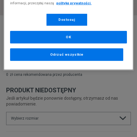
informacji, przeczytaj naszą
politykę prywatności.
Dostosuj
* Zdjęcie poglądowe
NIKE CRATER IMPACT
OK
Produkt pochodzi z końcówek aktualnych kolekcji, ubiegłych
sezonów lub z ekspozycji.
Szczegóły.
Odrzuć wszystkie
329,99
zł
0
zł
cena rekomendowana przez producenta
PRODUKT NIEDOSTĘPNY
Jeśli artykuł będzie ponownie dostępny, otrzymasz od nas
powiadomienie.
Wybierz rozmiar
Rozmiary EU
Rozmiary US