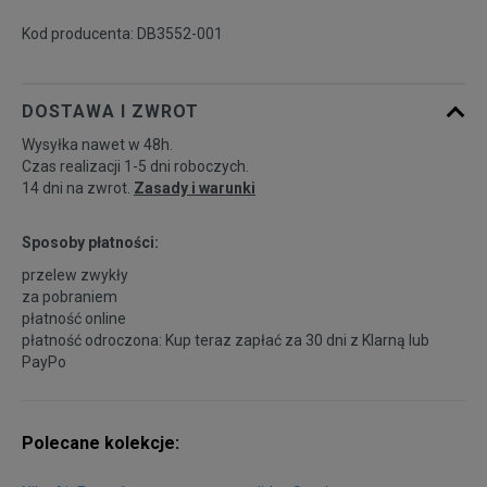
Kod producenta: DB3552-001
33
20,5 cm
Powiadom o dostępności
DOSTAWA I ZWROT
33,5
21 cm
Powiadom o dostępności
Wysyłka nawet w 48h.
Czas realizacji 1-5 dni roboczych.
34
21,5 cm
Powiadom o dostępności
14 dni na zwrot.
Zasady i warunki
35
22 cm
Sposoby płatności:
Powiadom o dostępności
przelew zwykły
za pobraniem
płatność online
płatność odroczona: Kup teraz zapłać za 30 dni z
Klarną
lub
PayPo
Polecane kolekcje: