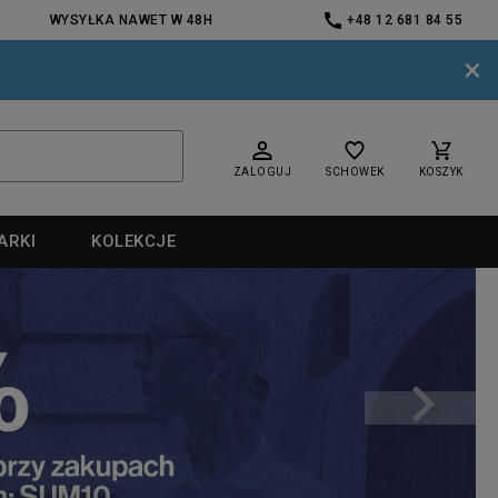
WYSYŁKA NAWET W 48H
+48 12 681 84 55
×
ZALOGUJ
SCHOWEK
KOSZYK
ARKI
KOLEKCJE
nd
nd