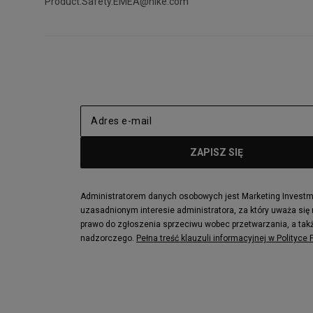
Product.Safety.EMEA@nike.com
Administratorem danych osobowych jest Marketing Investmen
uzasadnionym interesie administratora, za który uważa się
prawo do zgłoszenia sprzeciwu wobec przetwarzania, a takż
nadzorczego.
Pełna treść klauzuli informacyjnej w Polityce