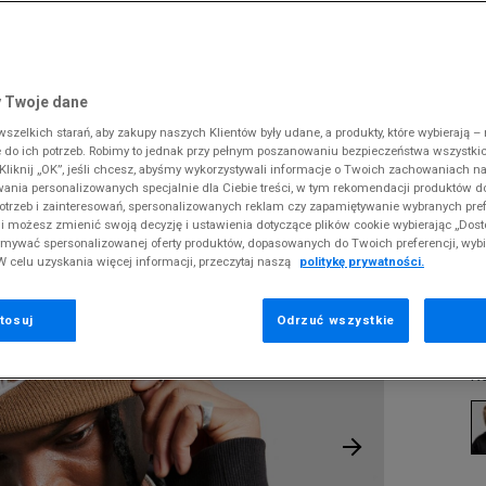
 Slipstream
38
i
i
kie sneakersy
Dickies
Crocs
Jordan
The North Face
Reebok
Old Skool
38,5
gnacja obuwia
rki
Fila
DC
Lacoste
Tommy Hilfiger
Umbro
ODZIEŻ
EANIE TC FUT F24 L
 SK8-HI
ki zimowe
gnacja obuwia
Hoodrich
Dickies
McKenzie
Timberland
Supply & Dema
 Twoje dane
XS
nstock Arizona
iczki i szaliki
ki zimowe
Jordan
Ellesse
New Balance
Vans
The North Face
zelkich starań, aby zakupy naszych Klientów były udane, a produkty, które wybierają – n
S
N
erland 6
do ich potrzeb. Robimy to jednak przy pełnym poszanowaniu bezpieczeństwa wszystki
iczki i szaliki
Lacoste
Fila
New Era
Timberland
B
liknij „OK”, jeśli chcesz, abyśmy wykorzystywali informacje o Twoich zachowaniach na
M
rland Field Trekker
wania personalizowanych specjalnie dla Ciebie treści, w tym rekomendacji produktów
Levi's
Hoodrich
Nike
Under Armour
otrzeb i zainteresowań, spersonalizowanych reklam czy zapamiętywanie wybranych pref
rland Euro Sprint
Pr
New Balance
Helly Hansen
Puma
Vans
i możesz zmienić swoją decyzję i ustawienia dotyczące plików cookie wybierając „Dosto
se
ymywać spersonalizowanej oferty produktów, dopasowanych do Twoich preferencji, wyb
New Era
Jordan
Reebok
W celu uzyskania więcej informacji, przeczytaj naszą
politykę prywatności.
1
Nike
Lacoste
Umbro
Puma
Levi's
Vans
tosuj
Odrzuć wszystkie
11
K