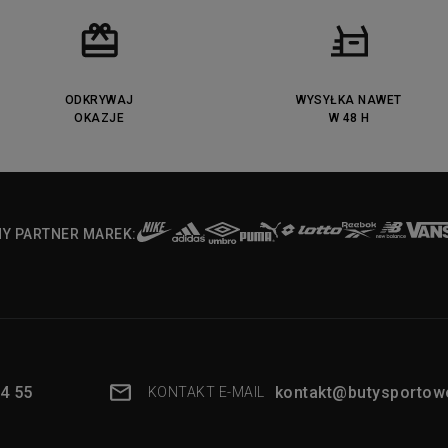
ODKRYWAJ
WYSYŁKA NAWET
OKAZJE
W 48 H
NY PARTNER MAREK:
4 55
kontakt@butysportowe
KONTAKT E-MAIL