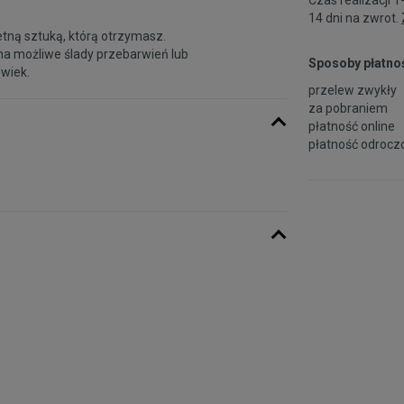
14 dni na zwrot.
etną sztuką, którą otrzymasz.
na możliwe ślady przebarwień lub
Sposoby płatnoś
 wiek.
przelew zwykły
za pobraniem
płatność online
płatność odroczo