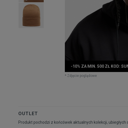
-10% ZA MIN. 500 ZŁ KOD: S
* Zdjęcie poglądowe
OUTLET
Produkt pochodzi z końcówek aktualnych kolekcji, ubiegłych 