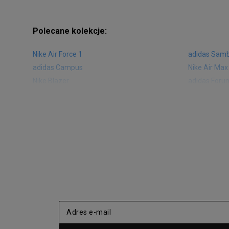
Polecane kolekcje:
Nike Air Force 1
adidas Sam
adidas Campus
Nike Air Max
Nike Blazer
adidas Foru
Nike Vapormax
New Balance
Air Jordan 1
New Balance
Nike Air Max 270
New Balanc
Nike Huarache
Reebok Clas
Nike Air More Uptempo
adidas Stan
New Balance 2002
adidas NMD
adidas Nizza
New Balance
Jordan Max Aura 4
Fila Disrupto
Vans SK8-HI
Puma Sued
New Balance 237
Nike Air Ma
Reebok Court Advance
Timberland F