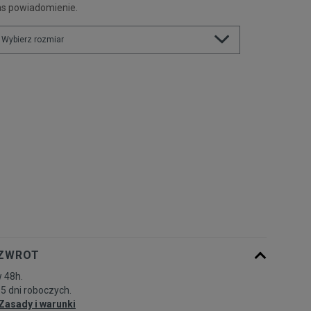
as powiadomienie.
Wybierz rozmiar
Rozmiary EU
Rozmiary US
28
17 cm
Powiadom o dostępności
29,5
18 cm
Powiadom o dostępności
31
19 cm
Powiadom o dostępności
32
20 cm
Powiadom o dostępności
 ZWROT
33,5
21 cm
Powiadom o dostępności
 48h.
-5 dni roboczych.
35
22 cm
Zasady i warunki
Powiadom o dostępności