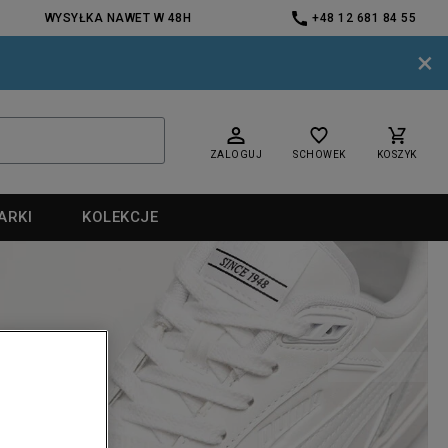
WYSYŁKA NAWET W 48H
+48 12 681 84 55
×
ZALOGUJ
SCHOWEK
KOSZYK
ARKI
KOLEKCJE
nd
nd