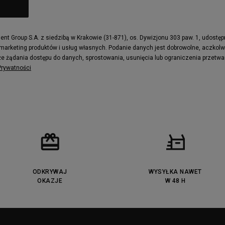
ne
Timberland Euro Sprint
e
Puma Caven
Fila Ray Tracer
t Group S.A. z siedzibą w Krakowie (31-871), os. Dywizjonu 303 paw. 1, udostę
 marketing produktów i usług własnych. Podanie danych jest dobrowolne, aczkol
 Motif
Puma Jada
e żądania dostępu do danych, sprostowania, usunięcia lub ograniczenia przetwa
ecourt
DC Anvil
 Prywatności
ODKRYWAJ
WYSYŁKA NAWET
OKAZJE
W 48 H