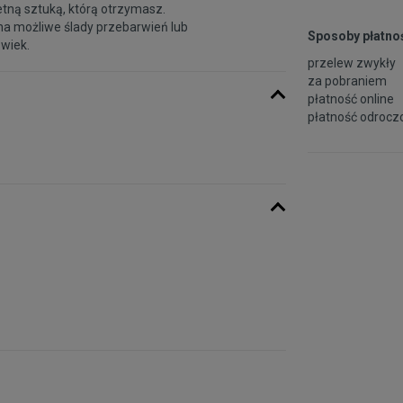
etną sztuką, którą otrzymasz.
na możliwe ślady przebarwień lub
Sposoby płatnoś
 wiek.
przelew zwykły
za pobraniem
płatność online
płatność odroczo