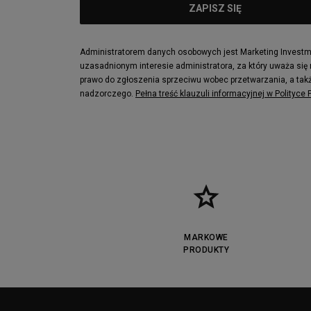
Puma Cali
Lacoste Zia
Lacoste Lerond
Fila Electrov
Lacoste Carnaby
Vans Classic
Administratorem danych osobowych jest Marketing Investmen
uzasadnionym interesie administratora, za który uważa się
Converse Run Star legacy CX
Nike Air Max
prawo do zgłoszenia sprzeciwu wobec przetwarzania, a takż
Lacoste Menerva Sport
Puma Doubl
nadzorczego.
Pełna treść klauzuli informacyjnej w Polityce
Fila Strada Low
MARKOWE
PRODUKTY