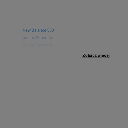
New Balance 530
adidas Superstar
adidas Ozweego
Nike Air Max 97
Zobacz więcej
Birkenstock Arizona
Nike Air Max 95
New Balance 480
Reebok Club C
Nike Air Max Pulse
Nike Waffle One
adidas Retropy
Puma Slipstream
adidas Adifom
Jordan Jumpman Two Trey