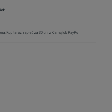
ci:
na: Kup teraz zapłać za 30 dni z
Klarną
lub
PayPo