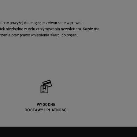
Vans Era
Lacoste Powercourt
Puma Retaliate
pnione powyżej dane będą przetwarzane w prawnie
wiek niezbędne w celu otrzymywania newslettera. Każdy ma
Reebok Solution MID
rzania oraz prawo wniesienia skargi do organu
Converse Chuck Taylot All Star OX
WYGODNE
DOSTAWY I PŁATNOŚCI