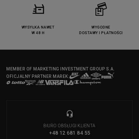
Puma Jada
Reebok Solution MID
Lacoste Menerva Sport
Puma Doublecourt
DC Anvil
Converse Chuck Taylot All Star
OX
WYSYŁKA NAWET
WYGODNE
W 48 H
DOSTAWY I PŁATNOŚCI
Fila Strada Low
MEMBER OF MARKETING INVESTMENT GROUP S.A.
OFICJALNY PARTNER MAREK:
BIURO OBSŁUGI KLIENTA
+48 12 681 84 55