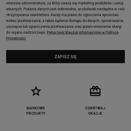
interesie administratora, za który uważa się marketing produktów i usług
adidas Nizza
New Balance 997
własnych. Podanie danych jest dobrowolne, aczkolwiek niezbędne w celu
adidas ZX
Nike Waffle One
otrzymywania newslettera. Każdy ma prawo do zgłoszenia sprzeciwu
wobec przetwarzania, a także żądania dostępu do danych, sprostowania,
Jordan Max Aura 4
Fila Disruptor
usunięcia lub ograniczenia przetwarzania oraz prawo wniesienia skargi
Timberland 6
adidas Retropy
do organu nadzorczego.
Pełna treść klauzuli informacyjnej w Polityce
Vans SK8-HI
Puma Suede
Prywatności
Vans Authentic
Puma Slipstream
New Balance 237
Nike Air Max Dawn
Puma RS-X
adidas Adifom
Reebok Court Advance
Timberland Field Trekker
New Balance UXC72
Jordan Jumpman Two Trey
Puma Cali
Lacoste Ziane
Timberland Euro Sprint
Vans Era
Lacoste Lerond
Fila Electrove
Puma Caven
Lacoste Powercourt
MARKOWE
ODKRYWAJ
Lacoste Carnaby
PRODUKTY
Vans Classic
OKAZJE
Fila Ray Tracer
Puma Retaliate
Converse Run Star legacy CX
Nike Air Max Motif