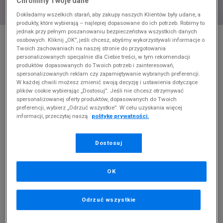
Chronimy Twoje dane
Dokładamy wszelkich starań, aby zakupy naszych Klientów były udane, a
produkty, które wybierają – najlepiej dopasowane do ich potrzeb. Robimy to
jednak przy pełnym poszanowaniu bezpieczeństwa wszystkich danych
* Zdjęcie poglądowe
osobowych. Kliknij „OK”, jeśli chcesz, abyśmy wykorzystywali informacje o
Twoich zachowaniach na naszej stronie do przygotowania
NIKE DUNK LOW
personalizowanych specjalnie dla Ciebie treści, w tym rekomendacji
produktów dopasowanych do Twoich potrzeb i zainteresowań,
Produkt pochodzi z końcówek aktualnych kolekcji, ubiegłych
spersonalizowanych reklam czy zapamiętywanie wybranych preferencji.
W każdej chwili możesz zmienić swoją decyzję i ustawienia dotyczące
sezonów lub z ekspozycji.
Szczegóły.
plików cookie wybierając „Dostosuj”. Jeśli nie chcesz otrzymywać
spersonalizowanej oferty produktów, dopasowanych do Twoich
364,99
zł
preferencji, wybierz „Odrzuć wszystkie”. W celu uzyskania więcej
informacji, przeczytaj naszą
politykę prywatności.
0
zł
cena rekomendowana przez producenta
Dostosuj
PRODUKT NIEDOSTĘPNY
Jeśli artykuł będzie ponownie dostępny, otrzymasz od nas
powiadomienie.
OK
Wybierz rozmiar
Odrzuć wszystkie
Rozmiary EU
Rozmiary US