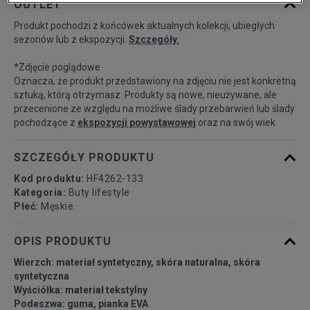
OUTLET
Produkt pochodzi z końcówek aktualnych kolekcji, ubiegłych
41
26 cm
Powiadom o dostępności
sezonów lub z ekspozycji.
Szczegóły.
*Zdjęcie poglądowe
42
26,5 cm
Powiadom o dostępności
Oznacza, że produkt przedstawiony na zdjęciu nie jest konkretną
sztuką, którą otrzymasz. Produkty są nowe, nieużywane, ale
przecenione ze względu na możliwe ślady przebarwień lub ślady
42,5
27 cm
Powiadom o dostępności
pochodzące z
ekspozycji powystawowej
oraz na swój wiek.
43
27,5 cm
Powiadom o dostępności
SZCZEGÓŁY PRODUKTU
Kod produktu:
HF4262-133
44
28 cm
Powiadom o dostępności
Kategoria:
Buty lifestyle
Płeć:
Męskie
44,5
28,5 cm
Powiadom o dostępności
OPIS PRODUKTU
Wierzch: materiał syntetyczny, skóra naturalna, skóra
45
29 cm
Powiadom o dostępności
syntetyczna
Wyściółka: materiał tekstylny
Podeszwa: guma, pianka EVA
45,5
29,5 cm
Powiadom o dostępności