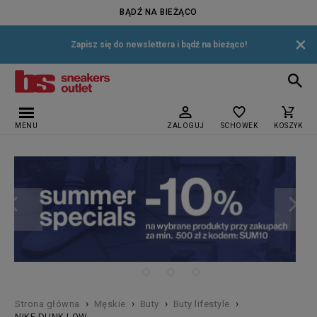
BĄDŹ NA BIEŻĄCO
×
Zapisz się do newslettera i bądź na bieżąco!
MENU
ZALOGUJ
SCHOWEK
KOSZYK
›
›
›
›
Strona główna
Męskie
Buty
Buty lifestyle
NIKE DUNK LOW