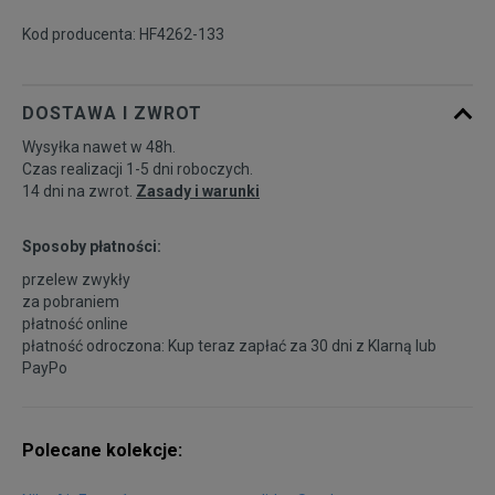
Kod producenta: HF4262-133
46
30 cm
Powiadom o dostępności
DOSTAWA I ZWROT
Wysyłka nawet w 48h.
Czas realizacji 1-5 dni roboczych.
14 dni na zwrot.
Zasady i warunki
Sposoby płatności:
przelew zwykły
za pobraniem
płatność online
płatność odroczona: Kup teraz zapłać za 30 dni z
Klarną
lub
PayPo
Polecane kolekcje: