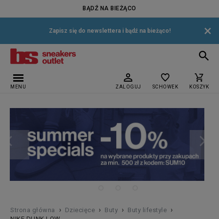
BĄDŹ NA BIEŻĄCO
×
Zapisz się do newslettera i bądź na bieżąco!
MENU
ZALOGUJ
SCHOWEK
KOSZYK
›
›
›
›
Strona główna
Dziecięce
Buty
Buty lifestyle
NIKE DUNK LOW