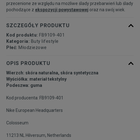
przecenione ze względu na możliwe ślady przebarwień lub ślady
39
24,5 cm
Powiadom o dostępności
pochodzące z
ekspozycji powystawowej
oraz na swój wiek.
40
25 cm
Powiadom o dostępności
SZCZEGÓŁY PRODUKTU
Kod produktu:
FB9109-401
Kategoria:
Buty lifestyle
Płeć:
Młodzieżowe
OPIS PRODUKTU
Wierzch: skóra naturalna, skóra syntetyczna
Wyściółka: materiał tekstylny
Podeszwa: guma
Kod producenta: FB9109-401
Nike European Headquarters
Colosseum
11213 NL Hilversum, Netherlands