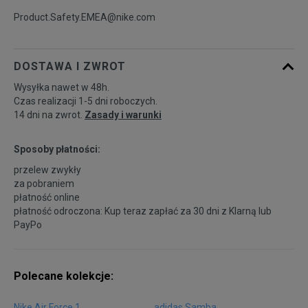
Product.Safety.EMEA@nike.com
DOSTAWA I ZWROT
Wysyłka nawet w 48h.
Czas realizacji 1-5 dni roboczych.
14 dni na zwrot.
Zasady i warunki
Sposoby płatności:
przelew zwykły
za pobraniem
płatność online
płatność odroczona: Kup teraz zapłać za 30 dni z
Klarną
lub
PayPo
Polecane kolekcje:
Nike Air Force 1
adidas Samba