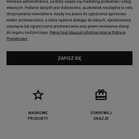
interesie administratora, za który uważa się marketing produktów i usług
adidas Nizza
New Balance 997
własnych. Podanie danych jest dobrowolne, aczkolwiek niezbędne w celu
adidas ZX
Nike Waffle One
otrzymywania newslettera. Każdy ma prawo do zgłoszenia sprzeciwu
wobec przetwarzania, a także żądania dostępu do danych, sprostowania,
Jordan Max Aura 4
Fila Disruptor
usunięcia lub ograniczenia przetwarzania oraz prawo wniesienia skargi
Timberland 6
adidas Retropy
do organu nadzorczego.
Pełna treść klauzuli informacyjnej w Polityce
Vans SK8-HI
Puma Suede
Prywatności
Vans Authentic
Puma Slipstream
New Balance 237
Nike Air Max Dawn
Puma RS-X
adidas Adifom
Reebok Court Advance
Timberland Field Trekker
New Balance UXC72
Jordan Jumpman Two Trey
Puma Cali
Lacoste Ziane
Timberland Euro Sprint
Vans Era
Lacoste Lerond
Fila Electrove
Puma Caven
Lacoste Powercourt
MARKOWE
ODKRYWAJ
Lacoste Carnaby
PRODUKTY
Vans Classic
OKAZJE
Fila Ray Tracer
Puma Retaliate
Converse Run Star legacy CX
Nike Air Max Motif