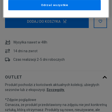
Wybierz rozmiar
Odrzuć wszystkie
Rozmiary EU
Rozmiary US
DODAJ DO KOSZYKA
35,5
22,5 cm
Powiadom o dostępności
Wysyłka nawet w 48h
36
23 cm
Powiadom o dostępności
14 dni na zwrot
36,5
23,5 cm
Czas realizacji 2-5 dni roboczych
37,5
23,5 cm
OUTLET
Produkt pochodzi z końcówek aktualnych kolekcji, ubiegłych
38
24 cm
Powiadom o dostępności
sezonów lub z ekspozycji.
Szczegóły.
*Zdjęcie poglądowe
38,5
24 cm
Powiadom o dostępności
Oznacza, że produkt przedstawiony na zdjęciu nie jest konkretną
sztuką, którą otrzymasz. Produkty są nowe, nieużywane, ale