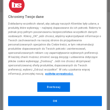
* Zdjęcie poglądowe
Chronimy Twoje dane
Dokładamy wszelkich starań, aby zakupy naszych Klientów były udane, a
NIKE DUNK LOW
produkty, które wybierają – najlepiej dopasowane do ich potrzeb. Robimy to
jednak przy pełnym poszanowaniu bezpieczeństwa wszystkich danych
Produkt pochodzi z końcówek aktualnych kolekcji, ubiegłych
osobowych. Kliknij „OK”, jeśli chcesz, abyśmy wykorzystywali informacje o
Twoich zachowaniach na naszej stronie do przygotowania
sezonów lub z ekspozycji.
Szczegóły.
personalizowanych specjalnie dla Ciebie treści, w tym rekomendacji
produktów dopasowanych do Twoich potrzeb i zainteresowań,
239,99
zł
spersonalizowanych reklam czy zapamiętywanie wybranych preferencji.
W każdej chwili możesz zmienić swoją decyzję i ustawienia dotyczące
449,99
zł
cena rekomendowana przez producenta
plików cookie wybierając „Dostosuj”. Jeśli nie chcesz otrzymywać
spersonalizowanej oferty produktów, dopasowanych do Twoich
preferencji, wybierz „Odrzuć wszystkie”. W celu uzyskania więcej
Kolor:
biały
informacji, przeczytaj naszą
politykę prywatności.
Dostosuj
OK