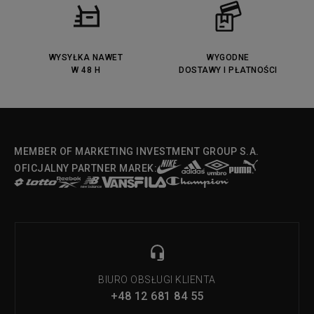
Puma Jada
Reebok Solution MID
Lacoste Menerva Sport
Puma Doublecourt
DC Anvil
Converse Chuck Taylot All Star
OX
WYSYŁKA NAWET
WYGODNE
W 48 H
DOSTAWY I PŁATNOŚCI
Fila Strada Low
MEMBER OF MARKETING INVESTMENT GROUP S.A.
OFICJALNY PARTNER MAREK:
BIURO OBSŁUGI KLIENTA
+48 12 681 84 55