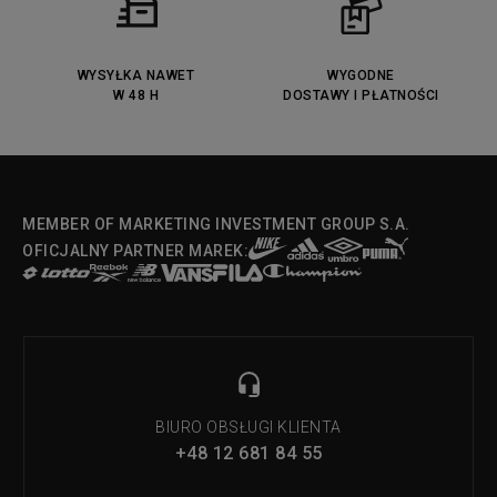
Lacoste Menerva Sport
Puma Doublecourt
DC Anvil
Converse Chuck Taylot All Star
OX
WYSYŁKA NAWET
WYGODNE
W 48 H
DOSTAWY I PŁATNOŚCI
Fila Strada Low
MEMBER OF MARKETING INVESTMENT GROUP S.A.
OFICJALNY PARTNER MAREK:
BIURO OBSŁUGI KLIENTA
+48 12 681 84 55