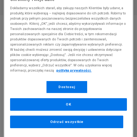
Dokładamy wszelkich starań, aby zakupy naszych Klientów były udane, a
produkty, które wybierają – najlepiej dopasowane do ich potrzeb. Robimy to
jednak przy pełnym poszanowaniu bezpieczeństwa wszystkich danych
* Zdjęcie poglądowe
osobowych. Kliknij „OK”, jeśli chcesz, abyśmy wykorzystywali informacje o
Twoich zachowaniach na naszej stronie do przygotowania
NIKE DUNK LOW SE GS M
personalizowanych specjalnie dla Ciebie treści, w tym rekomendacji
produktów dopasowanych do Twoich potrzeb i zainteresowań,
spersonalizowanych reklam czy zapamiętywanie wybranych preferencji.
Produkt pochodzi z końcówek aktualnych kolekcji, ubiegłych
W każdej chwili możesz zmienić swoją decyzję i ustawienia dotyczące
sezonów lub z ekspozycji.
Szczegóły.
plików cookie wybierając „Dostosuj”. Jeśli nie chcesz otrzymywać
spersonalizowanej oferty produktów, dopasowanych do Twoich
249,99
zł
preferencji, wybierz „Odrzuć wszystkie”. W celu uzyskania więcej
informacji, przeczytaj naszą
politykę prywatności.
0
zł
cena rekomendowana przez producenta
Dostosuj
PRODUKT NIEDOSTĘPNY
Jeśli artykuł będzie ponownie dostępny, otrzymasz od nas
powiadomienie.
OK
Wybierz rozmiar
Odrzuć wszystkie
Rozmiary EU
Rozmiary US