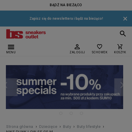
BĄDŹ NA BIEŻĄCO
×
Zapisz się do newslettera i bądź na bieżąco!
MENU
ZALOGUJ
SCHOWEK
KOSZYK
›
›
›
›
Strona główna
Dziecięce
Buty
Buty lifestyle
NIKE DUNK LOW SE GS M