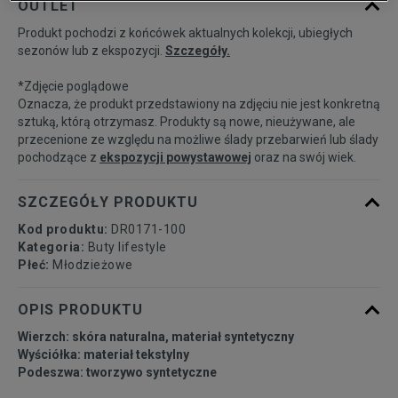
OUTLET
Produkt pochodzi z końcówek aktualnych kolekcji, ubiegłych
35,5
22,5 cm
Powiadom o dostępności
sezonów lub z ekspozycji.
Szczegóły.
*Zdjęcie poglądowe
36
23 cm
Powiadom o dostępności
Oznacza, że produkt przedstawiony na zdjęciu nie jest konkretną
sztuką, którą otrzymasz. Produkty są nowe, nieużywane, ale
przecenione ze względu na możliwe ślady przebarwień lub ślady
36,5
23,5 cm
Powiadom o dostępności
pochodzące z
ekspozycji powystawowej
oraz na swój wiek.
37,5
23,5 cm
Powiadom o dostępności
SZCZEGÓŁY PRODUKTU
Kod produktu:
DR0171-100
38
24 cm
Powiadom o dostępności
Kategoria:
Buty lifestyle
Płeć:
Młodzieżowe
38,5
24 cm
Powiadom o dostępności
OPIS PRODUKTU
Wierzch: skóra naturalna, materiał syntetyczny
39
24,5 cm
Powiadom o dostępności
Wyściółka: materiał tekstylny
Podeszwa: tworzywo syntetyczne
40
25 cm
Powiadom o dostępności