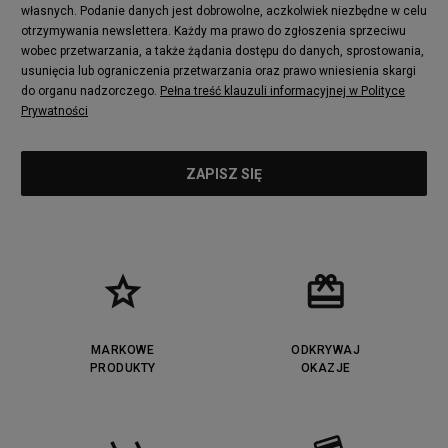
adidas Nizza
New Balance 997
własnych. Podanie danych jest dobrowolne, aczkolwiek niezbędne w celu
adidas ZX
Nike Waffle One
otrzymywania newslettera. Każdy ma prawo do zgłoszenia sprzeciwu
wobec przetwarzania, a także żądania dostępu do danych, sprostowania,
Jordan Max Aura 4
Fila Disruptor
usunięcia lub ograniczenia przetwarzania oraz prawo wniesienia skargi
Timberland 6
adidas Retropy
do organu nadzorczego.
Pełna treść klauzuli informacyjnej w Polityce
Vans SK8-HI
Puma Suede
Prywatności
Vans Authentic
Puma Slipstream
New Balance 237
Nike Air Max Dawn
Puma RS-X
adidas Adifom
Reebok Court Advance
Timberland Field Trekker
New Balance UXC72
Jordan Jumpman Two Trey
Puma Cali
Lacoste Ziane
Timberland Euro Sprint
Vans Era
Lacoste Lerond
Fila Electrove
Puma Caven
Lacoste Powercourt
MARKOWE
ODKRYWAJ
Lacoste Carnaby
PRODUKTY
Vans Classic
OKAZJE
Fila Ray Tracer
Puma Retaliate
Converse Run Star legacy CX
Nike Air Max Motif
Puma Jada
Reebok Solution MID