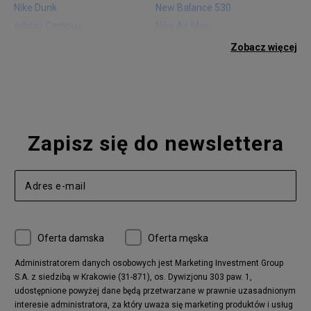
Nike Dunk
New Balance 530
adidas Campus
Nike Air Max
adidas Gazelle
adidas Superstar
Zobacz więcej
Nike Blazer
adidas Forum
Nike Air Max 90
adidas Ozweego
Nike Vapormax
New Balance 574
Vans Old Skool
Nike Air Max 97
Air Jordan 1
New Balance 327
Zapisz się do newslettera
adidas Handball Spezial
Birkenstock Arizona
Nike Air Max 270
New Balance CT302
adidas Ozelia
Nike Air Max 95
Nike Huarache
Reebok Classic
Converse Chuck 70
New Balance 480
Oferta damska
Oferta męska
Nike Air More Uptempo
adidas Stan Smith
Puma Mayze
Reebok Club C
Administratorem danych osobowych jest Marketing Investment Group
S.A. z siedzibą w Krakowie (31-871), os. Dywizjonu 303 paw. 1,
New Balance 2002
adidas NMD
udostępnione powyżej dane będą przetwarzane w prawnie uzasadnionym
Converse Run Star Hike
Nike Air Max Pulse
interesie administratora, za który uważa się marketing produktów i usług