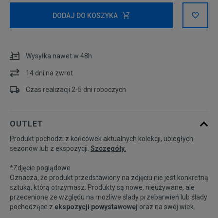
Rozmiary EU
Rozmiary US
DODAJ DO KOSZYKA
35,5
22 cm
Powiadom o dostępności
Wysyłka nawet w 48h
36
22,5 cm
Powiadom o dostępności
14 dni na zwrot
36,5
23 cm
Czas realizacji 2-5 dni roboczych
37,5
23,5 cm
OUTLET
Produkt pochodzi z końcówek aktualnych kolekcji, ubiegłych
38
24 cm
Powiadom o dostępności
sezonów lub z ekspozycji.
Szczegóły.
*Zdjęcie poglądowe
38,5
24,5 cm
Powiadom o dostępności
Oznacza, że produkt przedstawiony na zdjęciu nie jest konkretną
sztuką, którą otrzymasz. Produkty są nowe, nieużywane, ale
przecenione ze względu na możliwe ślady przebarwień lub ślady
39
25 cm
Powiadom o dostępności
pochodzące z
ekspozycji powystawowej
oraz na swój wiek.