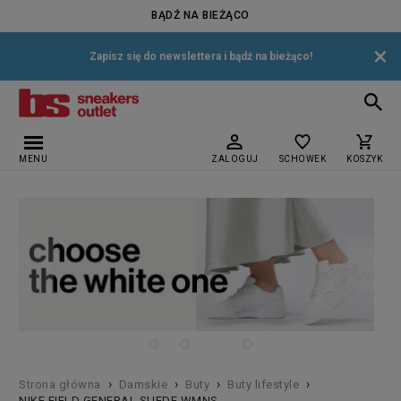
BĄDŹ NA BIEŻĄCO
×
Zapisz się do newslettera i bądź na bieżąco!
MENU
ZALOGUJ
SCHOWEK
KOSZYK
›
›
›
›
Strona główna
Damskie
Buty
Buty lifestyle
NIKE FIELD GENERAL SUEDE WMNS