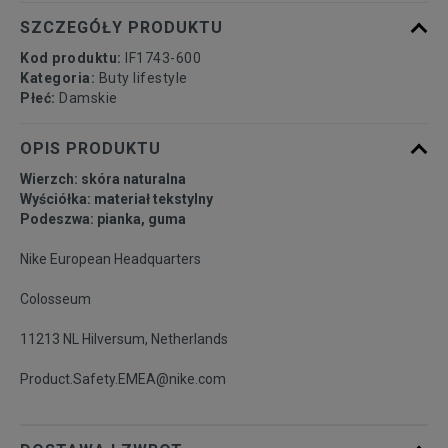
40
25,5 cm
Powiadom o dostępności
SZCZEGÓŁY PRODUKTU
Kod produktu:
IF1743-600
40,5
26 cm
Powiadom o dostępności
Kategoria:
Buty lifestyle
Płeć:
Damskie
41
26,5 cm
Powiadom o dostępności
OPIS PRODUKTU
Wierzch: skóra naturalna
42
27 cm
Powiadom o dostępności
Wyściółka: materiał tekstylny
Podeszwa: pianka, guma
42,5
27,5 cm
Powiadom o dostępności
Nike European Headquarters
Colosseum
43
28 cm
Powiadom o dostępności
11213 NL Hilversum, Netherlands
44
28,5 cm
Powiadom o dostępności
Product.Safety.EMEA@nike.com
44,5
29 cm
Powiadom o dostępności