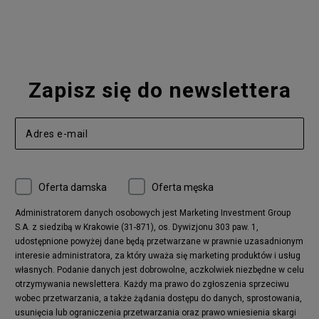
Nike Blazer
adidas Forum
Nike Air Max 90
adidas Ozweego
Nike Vapormax
New Balance 574
Vans Old Skool
Nike Air Max 97
Air Jordan 1
New Balance 327
Zapisz się do newslettera
adidas Handball Spezial
Birkenstock Arizona
Nike Air Max 270
New Balance CT302
adidas Ozelia
Nike Air Max 95
Nike Huarache
Reebok Classic
Converse Chuck 70
New Balance 480
Oferta damska
Oferta męska
Nike Air More Uptempo
adidas Stan Smith
Puma Mayze
Reebok Club C
Administratorem danych osobowych jest Marketing Investment Group
S.A. z siedzibą w Krakowie (31-871), os. Dywizjonu 303 paw. 1,
New Balance 2002
adidas NMD
udostępnione powyżej dane będą przetwarzane w prawnie uzasadnionym
Converse Run Star Hike
Nike Air Max Pulse
interesie administratora, za który uważa się marketing produktów i usług
adidas Nizza
New Balance 997
własnych. Podanie danych jest dobrowolne, aczkolwiek niezbędne w celu
adidas ZX
Nike Waffle One
otrzymywania newslettera. Każdy ma prawo do zgłoszenia sprzeciwu
wobec przetwarzania, a także żądania dostępu do danych, sprostowania,
Jordan Max Aura 4
Fila Disruptor
usunięcia lub ograniczenia przetwarzania oraz prawo wniesienia skargi