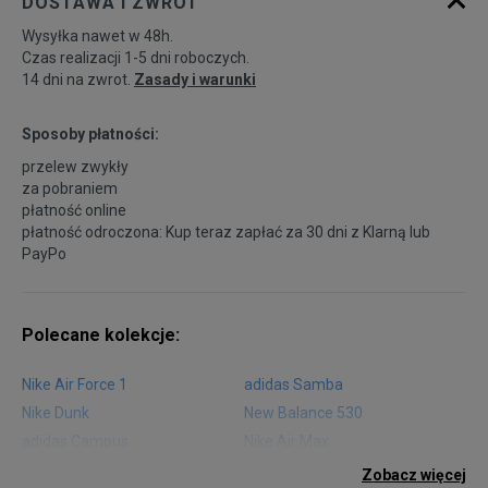
DOSTAWA I ZWROT
Wysyłka nawet w 48h.
Czas realizacji 1-5 dni roboczych.
14 dni na zwrot.
Zasady i warunki
Sposoby płatności:
przelew zwykły
za pobraniem
płatność online
płatność odroczona: Kup teraz zapłać za 30 dni z
Klarną
lub
PayPo
Polecane kolekcje:
Nike Air Force 1
adidas Samba
Nike Dunk
New Balance 530
adidas Campus
Nike Air Max
adidas Gazelle
adidas Superstar
Zobacz więcej