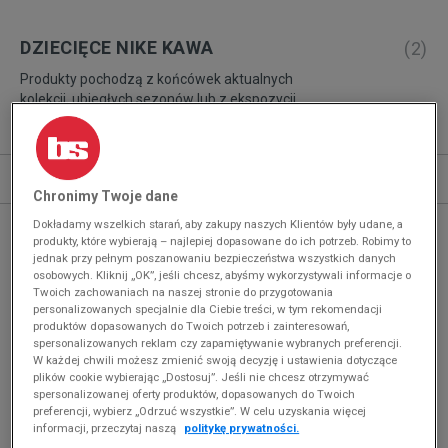
DZIECIĘCE NIKE KAWA
(
2
)
Produkty pochodzą z końcówek aktualnych
kolekcji, ubiegłych sezonów lub z ekspozycji.
Szczegóły.
Sortuj
ROZWIŃ FILTRY
REKOMENDOWANE
Chronimy Twoje dane
Dokładamy wszelkich starań, aby zakupy naszych Klientów były udane, a
produkty, które wybierają – najlepiej dopasowane do ich potrzeb. Robimy to
jednak przy pełnym poszanowaniu bezpieczeństwa wszystkich danych
osobowych. Kliknij „OK”, jeśli chcesz, abyśmy wykorzystywali informacje o
Twoich zachowaniach na naszej stronie do przygotowania
personalizowanych specjalnie dla Ciebie treści, w tym rekomendacji
produktów dopasowanych do Twoich potrzeb i zainteresowań,
spersonalizowanych reklam czy zapamiętywanie wybranych preferencji.
W każdej chwili możesz zmienić swoją decyzję i ustawienia dotyczące
plików cookie wybierając „Dostosuj”. Jeśli nie chcesz otrzymywać
spersonalizowanej oferty produktów, dopasowanych do Twoich
preferencji, wybierz „Odrzuć wszystkie”. W celu uzyskania więcej
informacji, przeczytaj naszą
politykę prywatności.
OSTATNIE SZTUKI