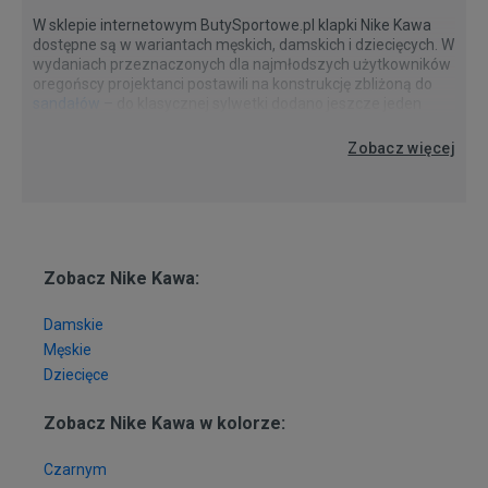
W sklepie internetowym ButySportowe.pl klapki Nike Kawa
dostępne są w wariantach męskich, damskich i dziecięcych. W
wydaniach przeznaczonych dla najmłodszych użytkowników
oregońscy projektanci postawili na konstrukcję zbliżoną do
sandałów
– do klasycznej sylwetki dodano jeszcze jeden
pasek, który ma gwarantować optymalne wsparcie stopy. W
Odkryj kolekcję Nike Kawa w sklepie online ButySportowe.pl i
podeszwie Nike Kawa wykonano specjalne perforacje – w ten
Zobacz więcej
znajdź idealny model dla siebie lub swoich bliskich!
sposób powstał prosty, lecz skuteczny system
odprowadzania nadmiaru wody z powierzchni klapków, dzięki
czemu obuwie jest wygodniejsze i bezpieczniejsze w
użytkowaniu. Dodatkowo po bokach sprężystej platformy
znajdują się poprzeczne rowki, które mają poprawiać
przyczepność do podłoża na mokrych nawierzchniach.
Zobacz Nike Kawa:
Damskie
Męskie
Dziecięce
Zobacz Nike Kawa w kolorze:
Czarnym