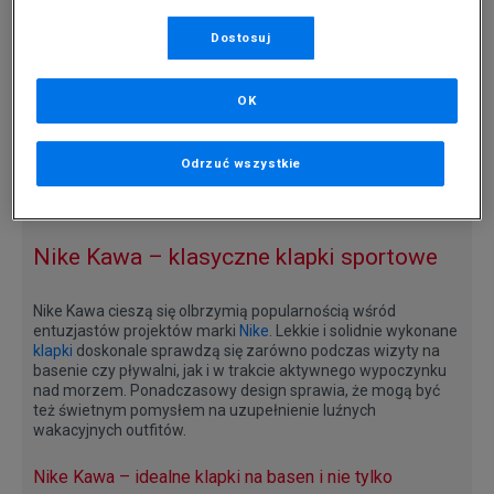
-10% ZA MIN. 500 ZŁ KOD: SUM10
Dostosuj
NIKE KAWA
NIKE KAWA SLIDE (TD)
79,99 zł
100 zł
OK
Strona
z 1
Odrzuć wszystkie
Nike Kawa – klasyczne klapki sportowe
Nike Kawa cieszą się olbrzymią popularnością wśród
entuzjastów projektów marki
Nike
. Lekkie i solidnie wykonane
klapki
doskonale sprawdzą się zarówno podczas wizyty na
basenie czy pływalni, jak i w trakcie aktywnego wypoczynku
nad morzem. Ponadczasowy design sprawia, że mogą być
też świetnym pomysłem na uzupełnienie luźnych
wakacyjnych outfitów.
Nike Kawa – idealne klapki na basen i nie tylko