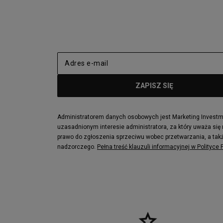
New Balance 2002
adidas NMD
adidas Nizza
New Balance
Jordan Max Aura 4
Fila Disrupto
Vans SK8-HI
Puma Sued
New Balance 237
Nike Air Ma
Reebok Court Advance
Timberland F
Puma Cali
Lacoste Zia
Lacoste Lerond
Fila Electrov
Lacoste Carnaby
Vans Classic
Administratorem danych osobowych jest Marketing Investmen
uzasadnionym interesie administratora, za który uważa się
Converse Run Star legacy CX
Nike Air Max
prawo do zgłoszenia sprzeciwu wobec przetwarzania, a takż
Lacoste Menerva Sport
Puma Doubl
nadzorczego.
Pełna treść klauzuli informacyjnej w Polityce
Fila Strada Low