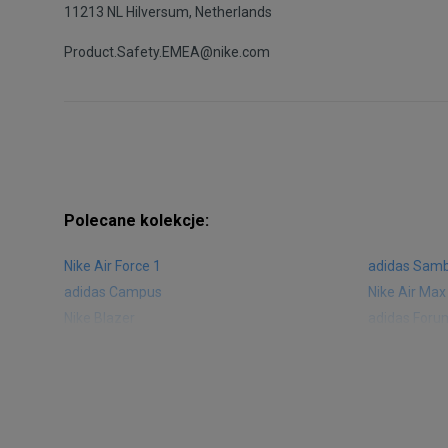
11213 NL Hilversum, Netherlands
Product.Safety.EMEA@nike.com
Polecane kolekcje:
Nike Air Force 1
adidas Sam
adidas Campus
Nike Air Max
Nike Blazer
adidas Foru
Nike Vapormax
New Balance
Air Jordan 1
New Balance
Nike Air Max 270
New Balanc
Nike Huarache
Reebok Clas
Nike Air More Uptempo
adidas Stan