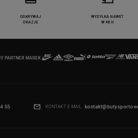
ODKRYWAJ
WYSYŁKA NAWET
OKAZJE
W 48 H
NY PARTNER MAREK:
4 55
kontakt@butysportowe
KONTAKT E-MAIL