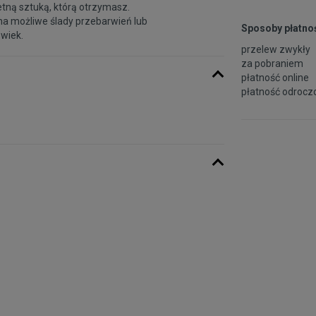
etną sztuką, którą otrzymasz.
na możliwe ślady przebarwień lub
Sposoby płatnoś
 wiek.
przelew zwykły
za pobraniem
płatność online
płatność odroczo