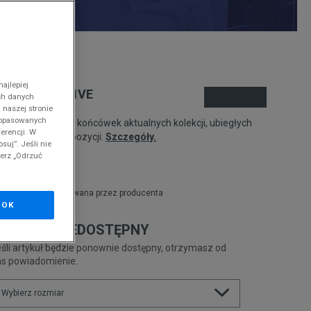
nd
ajlepiej
IKE REACT LIVE
ch danych
 naszej stronie
 dopasowanych
odukt pochodzi z końcówek aktualnych kolekcji, ubiegłych
erencji. W
zonów lub z ekspozycji.
Szczegóły.
suj”. Jeśli nie
ierz „Odrzuć
29,99
zł
zł
cena rekomendowana przez producenta
OK
RODUKT NIEDOSTĘPNY
śli artykuł będzie ponownie dostępny, otrzymasz od
as powiadomienie.
Wybierz rozmiar