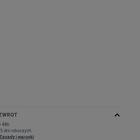
Rozmiary EU
Rozmiary US
41
26 cm
Powiadom o dostępności
42
26,5 cm
Powiadom o dostępności
42,5
27 cm
Powiadom o dostępności
43
27,5 cm
Powiadom o dostępności
44
28 cm
Powiadom o dostępności
44,5
28,5 cm
Powiadom o dostępności
 ZWROT
 48h.
45
29 cm
Powiadom o dostępności
-5 dni roboczych.
Zasady i warunki