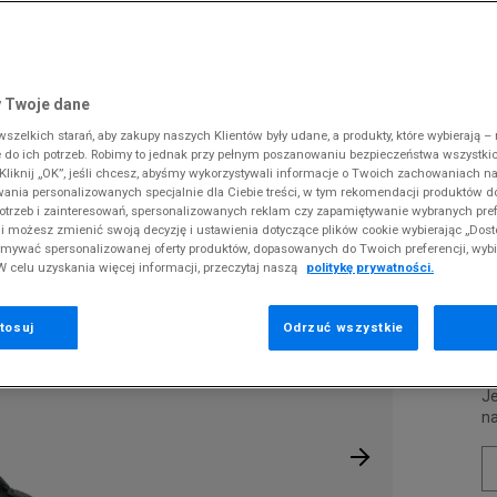
 Slipstream
38
i
i
kie sneakersy
Dickies
Crocs
Jordan
The North Face
Reebok
Old Skool
38,5
gnacja obuwia
rki
Fila
DC
Lacoste
Tommy Hilfiger
Umbro
ODZIEŻ
VE
 SK8-HI
ki zimowe
gnacja obuwia
Hoodrich
Dickies
McKenzie
Timberland
Supply & Dema
 Twoje dane
XS
nstock Arizona
iczki i szaliki
ki zimowe
Jordan
Ellesse
New Balance
Vans
The North Face
zelkich starań, aby zakupy naszych Klientów były udane, a produkty, które wybierają – n
S
N
erland 6
do ich potrzeb. Robimy to jednak przy pełnym poszanowaniu bezpieczeństwa wszystki
iczki i szaliki
Lacoste
Fila
New Era
Timberland
liknij „OK”, jeśli chcesz, abyśmy wykorzystywali informacje o Twoich zachowaniach na
M
rland Field Trekker
wania personalizowanych specjalnie dla Ciebie treści, w tym rekomendacji produktów
Levi's
Hoodrich
Nike
Under Armour
Pr
otrzeb i zainteresowań, spersonalizowanych reklam czy zapamiętywanie wybranych pref
rland Euro Sprint
se
New Balance
Helly Hansen
Puma
Vans
i możesz zmienić swoją decyzję i ustawienia dotyczące plików cookie wybierając „Dosto
ymywać spersonalizowanej oferty produktów, dopasowanych do Twoich preferencji, wyb
New Era
Jordan
Reebok
W celu uzyskania więcej informacji, przeczytaj naszą
politykę prywatności.
3
Nike
Lacoste
Umbro
0
Puma
Levi's
Vans
tosuj
Odrzuć wszystkie
P
Je
n