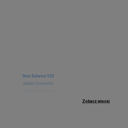
New Balance 530
adidas Superstar
adidas Ozweego
Nike Air Max 97
Zobacz więcej
Birkenstock Arizona
Nike Air Max 95
New Balance 480
Reebok Club C