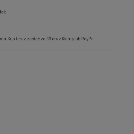
45,5
29,5 cm
Powiadom o dostępności
ci:
46
30 cm
Powiadom o dostępności
na: Kup teraz zapłać za 30 dni z
Klarną
lub
PayPo