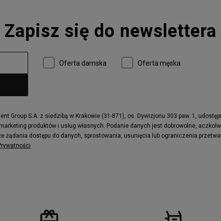
Converse Run Star Hike
Zapisz się do newslettera
 997
adidas ZX
r
Timberland 6
e
Vans Authentic
Oferta damska
Oferta męska
x Dawn
Puma RS-X
ield Trekker
New Balance UXC72
ne
Timberland Euro Sprint
e
Puma Caven
Fila Ray Tracer
t Group S.A. z siedzibą w Krakowie (31-871), os. Dywizjonu 303 paw. 1, udostę
 marketing produktów i usług własnych. Podanie danych jest dobrowolne, aczkol
 Motif
Puma Jada
e żądania dostępu do danych, sprostowania, usunięcia lub ograniczenia przetwa
ecourt
DC Anvil
 Prywatności