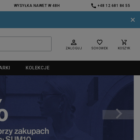
WYSYŁKA NAWET W 48H
+48 12 681 84 55
×
ZALOGUJ
SCHOWEK
KOSZYK
ARKI
KOLEKCJE
nd
nd