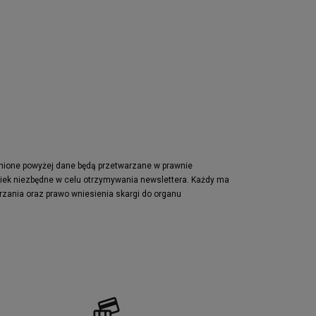
Nike Air Max Pulse
Nike Waffle One
adidas Retropy
Puma Slipstream
adidas Adifom
Jordan Jumpman Two Trey
Vans Era
Lacoste Powercourt
Puma Retaliate
pnione powyżej dane będą przetwarzane w prawnie
wiek niezbędne w celu otrzymywania newslettera. Każdy ma
Reebok Solution MID
rzania oraz prawo wniesienia skargi do organu
Converse Chuck Taylot All Star OX