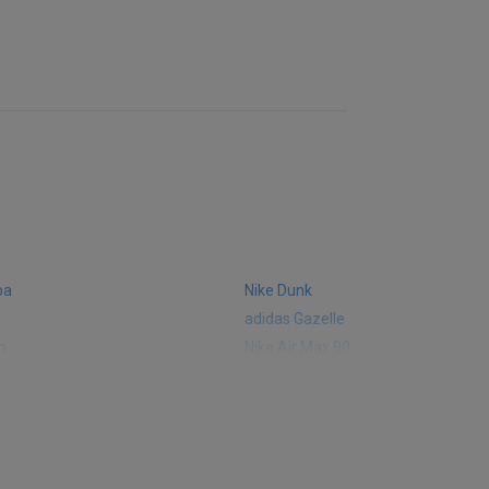
ba
Nike Dunk
adidas Gazelle
m
Nike Air Max 90
 574
Vans Old Skool
 327
adidas Handball Spezial
e CT302
adidas Ozelia
sic
Converse Chuck 70
 Smith
Puma Mayze