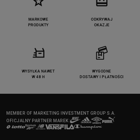
Timberland Euro Sprint
Vans Era
Lacoste Lerond
Fila Electrove
Puma Caven
Lacoste Powercourt
MARKOWE
ODKRYWAJ
Lacoste Carnaby
PRODUKTY
Vans Classic
OKAZJE
Fila Ray Tracer
Puma Retaliate
Converse Run Star legacy CX
Nike Air Max Motif
Puma Jada
Reebok Solution MID
Lacoste Menerva Sport
Puma Doublecourt
DC Anvil
Converse Chuck Taylot All Star
OX
WYSYŁKA NAWET
WYGODNE
W 48 H
DOSTAWY I PŁATNOŚCI
Fila Strada Low
MEMBER OF MARKETING INVESTMENT GROUP S.A.
OFICJALNY PARTNER MAREK: