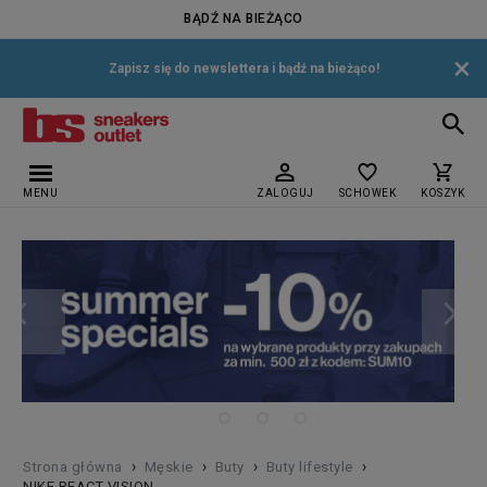
BĄDŹ NA BIEŻĄCO
×
Zapisz się do newslettera i bądź na bieżąco!
MENU
ZALOGUJ
SCHOWEK
KOSZYK
›
›
›
›
Strona główna
Męskie
Buty
Buty lifestyle
NIKE REACT VISION