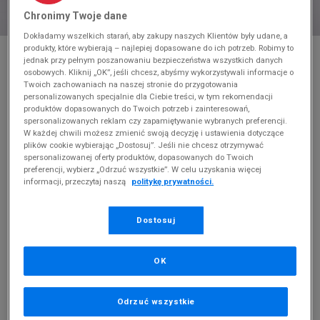
Chronimy Twoje dane
Dokładamy wszelkich starań, aby zakupy naszych Klientów były udane, a
* Zdjęcie poglądowe
produkty, które wybierają – najlepiej dopasowane do ich potrzeb. Robimy to
jednak przy pełnym poszanowaniu bezpieczeństwa wszystkich danych
osobowych. Kliknij „OK”, jeśli chcesz, abyśmy wykorzystywali informacje o
NIKE REACT VISION
Twoich zachowaniach na naszej stronie do przygotowania
personalizowanych specjalnie dla Ciebie treści, w tym rekomendacji
Produkt pochodzi z końcówek aktualnych kolekcji, ubiegłych
produktów dopasowanych do Twoich potrzeb i zainteresowań,
sezonów lub z ekspozycji.
Szczegóły.
spersonalizowanych reklam czy zapamiętywanie wybranych preferencji.
W każdej chwili możesz zmienić swoją decyzję i ustawienia dotyczące
plików cookie wybierając „Dostosuj”. Jeśli nie chcesz otrzymywać
279,99
zł
spersonalizowanej oferty produktów, dopasowanych do Twoich
preferencji, wybierz „Odrzuć wszystkie”. W celu uzyskania więcej
0
zł
cena rekomendowana przez producenta
informacji, przeczytaj naszą
politykę prywatności.
PRODUKT NIEDOSTĘPNY
Dostosuj
Jeśli artykuł będzie ponownie dostępny, otrzymasz od nas
powiadomienie.
OK
Wybierz rozmiar
Odrzuć wszystkie
Rozmiary EU
Rozmiary US