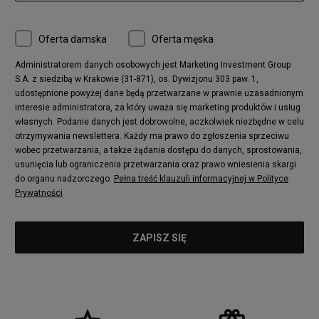
Nike Huarache
Reebok Classic
Converse Chuck 70
New Balance 480
Oferta damska
Oferta męska
Nike Air More Uptempo
adidas Stan Smith
Puma Mayze
Reebok Club C
Administratorem danych osobowych jest Marketing Investment Group
S.A. z siedzibą w Krakowie (31-871), os. Dywizjonu 303 paw. 1,
New Balance 2002
adidas NMD
udostępnione powyżej dane będą przetwarzane w prawnie uzasadnionym
Converse Run Star Hike
Nike Air Max Pulse
interesie administratora, za który uważa się marketing produktów i usług
adidas Nizza
New Balance 997
własnych. Podanie danych jest dobrowolne, aczkolwiek niezbędne w celu
adidas ZX
Nike Waffle One
otrzymywania newslettera. Każdy ma prawo do zgłoszenia sprzeciwu
wobec przetwarzania, a także żądania dostępu do danych, sprostowania,
Jordan Max Aura 4
Fila Disruptor
usunięcia lub ograniczenia przetwarzania oraz prawo wniesienia skargi
Timberland 6
adidas Retropy
do organu nadzorczego.
Pełna treść klauzuli informacyjnej w Polityce
Vans SK8-HI
Puma Suede
Prywatności
Vans Authentic
Puma Slipstream
New Balance 237
Nike Air Max Dawn
Puma RS-X
adidas Adifom
Reebok Court Advance
Timberland Field Trekker
New Balance UXC72
Jordan Jumpman Two Trey
Puma Cali
Lacoste Ziane