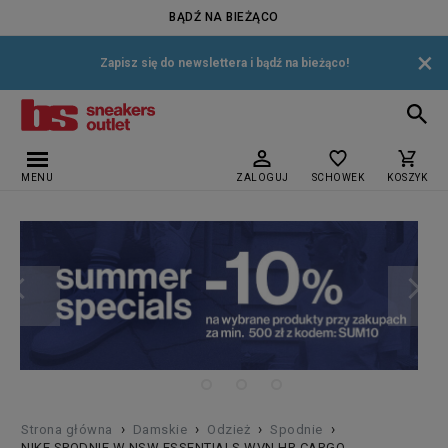
BĄDŹ NA BIEŻĄCO
×
Zapisz się do newslettera i bądź na bieżąco!
MENU
ZALOGUJ
SCHOWEK
KOSZYK
›
›
›
›
Strona główna
Damskie
Odzież
Spodnie
NIKE SPODNIE W NSW ESSENTIALS WVN HR CARGO