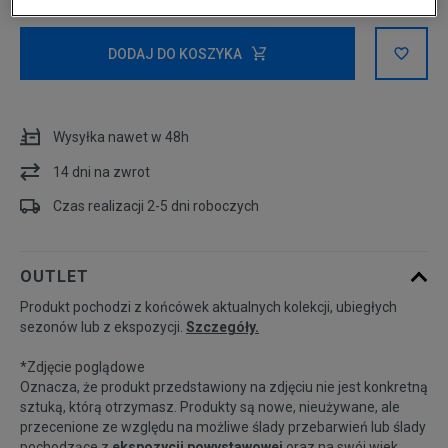
L
DODAJ DO KOSZYKA
Wysyłka nawet w 48h
14 dni na zwrot
Czas realizacji 2-5 dni roboczych
OUTLET
Produkt pochodzi z końcówek aktualnych kolekcji, ubiegłych
sezonów lub z ekspozycji.
Szczegóły.
*Zdjęcie poglądowe
Oznacza, że produkt przedstawiony na zdjęciu nie jest konkretną
sztuką, którą otrzymasz. Produkty są nowe, nieużywane, ale
przecenione ze względu na możliwe ślady przebarwień lub ślady
pochodzące z
ekspozycji powystawowej
oraz na swój wiek.