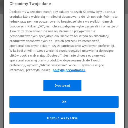
Chronimy Twoje dane
Dokładamy wszelkich starań, aby zakupy naszych Klientów były udane, a
produkty, które wybierają – najlepiej dopasowane do ich potrzeb. Robimy to
* Zdjęcie poglądowe
jednak przy pełnym poszanowaniu bezpieczeństwa wszystkich danych
osobowych. Kliknij „OK”, jeśli chcesz, abyśmy wykorzystywali informacje o
NIKE SPODNIE W NSW ESSENTIALS WVN HR
Twoich zachowaniach na naszej stronie do przygotowania
CARGO
personalizowanych specjalnie dla Ciebie treści, w tym rekomendacji
produktów dopasowanych do Twoich potrzeb i zainteresowań,
spersonalizowanych reklam czy zapamiętywanie wybranych preferencji.
Produkt pochodzi z końcówek aktualnych kolekcji, ubiegłych
W każdej chwili możesz zmienić swoją decyzję i ustawienia dotyczące
sezonów lub z ekspozycji.
Szczegóły.
plików cookie wybierając „Dostosuj”. Jeśli nie chcesz otrzymywać
spersonalizowanej oferty produktów, dopasowanych do Twoich
89,99
zł
preferencji, wybierz „Odrzuć wszystkie”. W celu uzyskania więcej
informacji, przeczytaj naszą
politykę prywatności.
349,99
zł
cena rekomendowana przez producenta
Dostosuj
Kolor:
khaki
OK
Odrzuć wszystkie
L