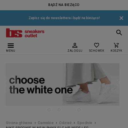
BĄDŹ NA BIEŻĄCO
×
Zapisz się do newslettera i bądź na bieżąco!
MENU
ZALOGUJ
SCHOWEK
KOSZYK
›
›
›
›
Strona główna
Damskie
Odzież
Spodnie
NIKE SPODNIE W NSW PHNX FLC HR WIDE LEG