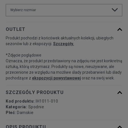
Wybierz rozmiar
Powiadom o
XS
OUTLET
dostępności
Produkt pochodzi z końcówek aktualnych kolekcji, ubiegłych
sezonów lub z ekspozycji.
Szczegóły.
Powiadom o
S
dostępności
*Zdjęcie poglądowe
Oznacza, że produkt przedstawiony na zdjęciu nie jest konkretną
Powiadom o
sztuką, którą otrzymasz. Produkty są nowe, nieużywane, ale
M
dostępności
przecenione ze względu na możliwe ślady przebarwień lub ślady
pochodzące z
ekspozycji powystawowej
oraz na swój wiek.
Powiadom o
L
dostępności
SZCZEGÓŁY PRODUKTU
Kod produktu:
IH1011-010
Kategoria:
Spodnie
Płeć:
Damskie
OPIS PRODUKTU